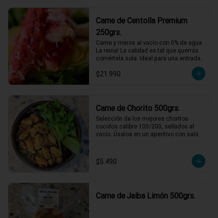
Al pil-pil no fallan!
Carne de Centolla Premium
250grs.
Carne y meros al vacío con 0% de agua. 
La reina! La calidad es tal que querrás 
comértela sola. Ideal para una entrada.
$21.990
Carne de Chorito 500grs.
Selección de los mejores choritos 
cocidos calibre 100/200, sellados al 
vacío. Úsalos en un aperitivo con salsa 
verde o para acompañar unas pastas 
con una rica salsa de tomate.
$5.490
Carne de Jaiba Limón 500grs.