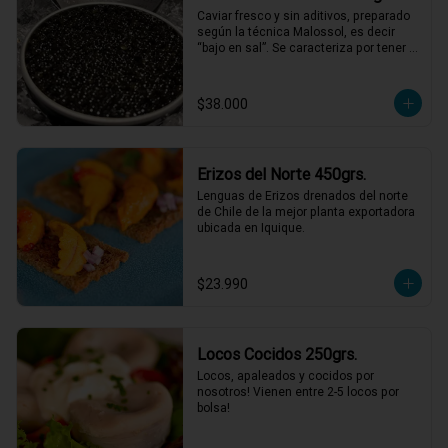
Caviar fresco y sin aditivos, preparado 
según la técnica Malossol, es decir 
“bajo en sal”. Se caracteriza por tener 
una variedad de sabores que combinan 
frutos secos, mantequilla y sabores 
marinos, con matices únicos para cada 
$38.000
cosecha. De calibre entre 2,7 y 3,1 mm, 
colores que varían entre el gris oscuro 
y el verde oliva.
Erizos del Norte 450grs.
Lenguas de Erizos drenados del norte 
de Chile de la mejor planta exportadora 
ubicada en Iquique.
$23.990
Locos Cocidos 250grs.
Locos, apaleados y cocidos por 
nosotros! Vienen entre 2-5 locos por 
bolsa!