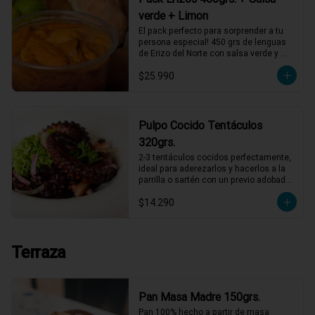
verde + Limon
El pack perfecto para sorprender a tu 
persona especial! 450 grs de lenguas 
de Erizo del Norte con salsa verde y 
limón de pica, listos para servir!
$25.990
Pulpo Cocido Tentáculos
320grs.
2-3 tentáculos cocidos perfectamente, 
ideal para aderezarlos y hacerlos a la 
parrilla o sartén con un previo adobado, 
también puedes comerlos así con 
$14.290
alguna salsa mayonesa
Terraza
Pan Masa Madre 150grs.
Pan 100% hecho a partir de masa 