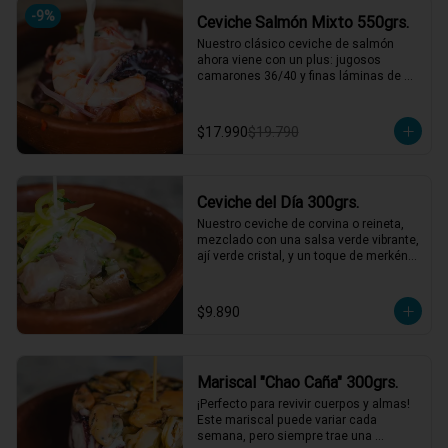
*El peso neto corresponde al producto 
-
9
%
Ceviche Salmón Mixto 550grs.
en su presentación completa, salsas o 
acompañamientos incluidos.
Nuestro clásico ceviche de salmón 
ahora viene con un plus: jugosos 
camarones 36/40 y finas láminas de 
pulpo. Disfruta de la combinación 
perfecta de sabores frescos y marinos, 
todo bañado en una leche de tigre que 
$17.990
$19.790
hará bailar tu paladar 🐟🦐🦑

2 a 3 personas comen de este plato y 
hasta 4 picotean!

Ceviche del Día 300grs.
*El peso neto corresponde al producto 
en su presentación completa, salsas o 
Nuestro ceviche de corvina o reineta, 
acompañamientos incluidos.
mezclado con una salsa verde vibrante, 
ají verde cristal, y un toque de merkén 
ahumado. Acompañado por un 
exquisito caldo de locos con limón, 
reducción de chardonnay y un toque de 
$9.890
aceite de oliva. ¡Una explosión de 
sabores que te llevará directo al mar! 🌊
🍋

1 a 2 personas comen de este plato!

Mariscal "Chao Caña" 300grs.
*El peso neto corresponde al producto 
¡Perfecto para revivir cuerpos y almas! 
en su presentación completa, salsas o 
Este mariscal puede variar cada 
acompañamientos incluidos.
semana, pero siempre trae una 