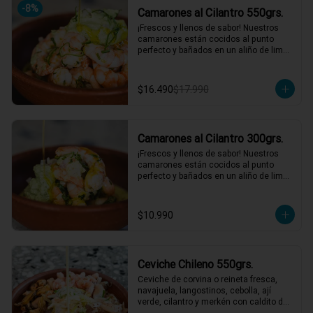
-
8
%
Camarones al Cilantro 550grs.
*El peso neto corresponde al producto 
en su presentación completa, salsas o 
¡Frescos y llenos de sabor! Nuestros 
acompañamientos incluidos.
camarones están cocidos al punto 
perfecto y bañados en un aliño de limón 
de pica, cilantro fresco, y cebollín. 
Acompañados de una salsa de cilantro 
que le da ese toque final irresistible. 
$16.490
$17.990
¡Perfectos para una comida rápida y 
deliciosa! 🌿🍤

2 a 3 personas comen de este plato y 
hasta 4 picotean!

Camarones al Cilantro 300grs.
*El peso neto corresponde al producto 
¡Frescos y llenos de sabor! Nuestros 
en su presentación completa, salsas o 
camarones están cocidos al punto 
acompañamientos incluidos.
perfecto y bañados en un aliño de limón 
de pica, cilantro fresco, y cebollín. 
Acompañados de una salsa de cilantro 
que le da ese toque final irresistible. 
$10.990
¡Perfectos para una comida rápida y 
deliciosa! 🌿🍤

1 a 2 personas comen de este plato!

Ceviche Chileno 550grs.
*El peso neto corresponde al producto 
en su presentación completa, salsas o 
Ceviche de corvina o reineta fresca, 
acompañamientos incluidos.
navajuela, langostinos, cebolla, ají 
verde, cilantro y merkén con caldito de 
locos. Un ceviche con ese gustito a 