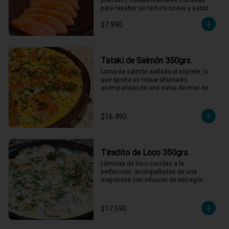
para resaltar su textura suave y sabor 
natural. Perfecto para disfrutar solo o 
$7.990
acompañado de salsa de soya.
Tataki de Salmón 350grs.
Lomo de salmón sellado al soplete, lo 
que aporta un toque ahumado, 
acompañado de una salsa de miel de 
maracuyá y leche de tigre. Servido con 
nabo, cilantro, ají limo y semillas de 
maracuyá y sesamo tostadas.

$16.490
*El peso neto corresponde al producto 
en su presentación completa, salsas o 
acompañamientos incluidos.
Tiradito de Loco 350grs.
Láminas de loco cocidas a la 
perfección, acompañadas de una 
mayonesa con infusión de estragón 
que realza cada bocado. Todo esto con 
un toque de pebre de mote para un final 
lleno de sabor y tradición. ¡Un platillo 
$17.590
que no te querrás perder! 🍽️🌿

1 a 2 personas comen de este plato!
