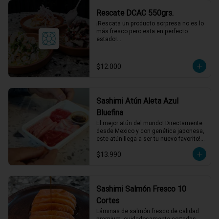
acompañamientos incluidos.
Rescate DCAC 550grs.
¡Rescata un producto sorpresa no es lo 
más fresco pero esta en perfecto 
estado!

Producto sorpresa para compartir. con 
salsa incluida, puede tener su fecha de 
caducidad el mismo día o al día 
$12.000
siguiente.

*El peso neto corresponde al producto 
en su presentación completa, salsas o 
acompañamientos incluidos.
Sashimi Atún Aleta Azul
Bluefina
El mejor atún del mundo! Directamente 
desde Mexico y con genética japonesa, 
este atún llega a ser tu nuevo favorito! 
120 grs de Sashimi, Mix de cortes 
$13.990
seleccionados.
Sashimi Salmón Fresco 10
Cortes
Láminas de salmón fresco de calidad 
premium, cuidadosamente cortadas 