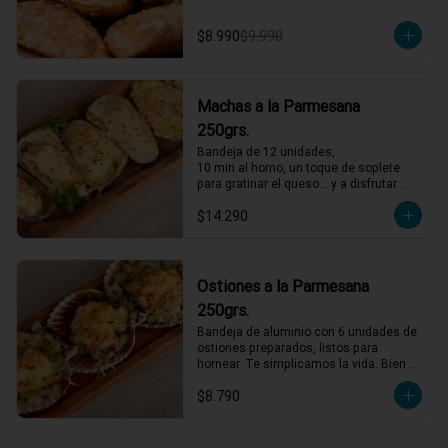
$8.990
$9.990
Machas a la Parmesana
250grs.
Bandeja de 12 unidades,

10 min al horno, un toque de soplete 
para gratinar el queso… y a disfrutar. 
Así de fácil
$14.290
Ostiones a la Parmesana
250grs.
Bandeja de aluminio con 6 unidades de 
ostiones preparados, listos para 
hornear. Te simplicamos la vida. Bien 
descongelados, horno al máximo, 4 
$8.790
minutos y servir.