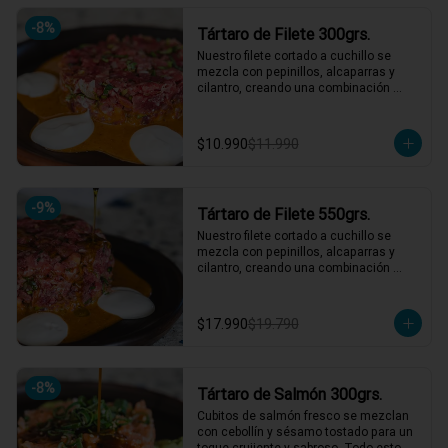
hasta 4 picotean!

-
8
%
Tártaro de Filete 300grs.
*El peso neto corresponde al producto 
en su presentación completa, salsas o 
Nuestro filete cortado a cuchillo se 
acompañamientos incluidos.
mezcla con pepinillos, alcaparras y 
cilantro, creando una combinación 
irresistible. Acompañado de un aderezo 
de mostaza y una mayonesa casera 
que eleva cada bocado. ¡Un clásico 
$10.990
$11.990
reinventado que te hará volver por más! 
🍴🥩

1 a 2 personas comen de este plato!

-
9
%
Tártaro de Filete 550grs.
*El peso neto corresponde al producto 
en su presentación completa, salsas o 
Nuestro filete cortado a cuchillo se 
acompañamientos incluidos.
mezcla con pepinillos, alcaparras y 
cilantro, creando una combinación 
irresistible. Acompañado de un aderezo 
de mostaza y una mayonesa casera 
que eleva cada bocado. ¡Un clásico 
$17.990
$19.790
reinventado que te hará volver por más! 
🍴🥩

3 a 4 personas comen de este plato y 
hasta 5 picotean!

-
8
%
Tártaro de Salmón 300grs.
*El peso neto corresponde al producto 
Cubitos de salmón fresco se mezclan 
en su presentación completa, salsas o 
con cebollín y sésamo tostado para un 
acompañamientos incluidos.
toque crujiente y sabroso. Todo esto 