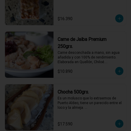
$16.390
Carne de Jaiba Premium
250grs.
Carne desconchada a mano, sin agua 
añadida y con 100% de rendimiento.

Elaborada en Quellón, Chiloé.

Ideal para preparaciones frías como 
$10.890
palta rellena o canapés.
Chocha 500grs.
Es un molusco que lo extraemos de 
Puerto Aldeo, tiene un parecido entre el 
loco y la almeja. 

Un producto muy de moda y codiciado 
en el mundo gastronómico. Para 
comerlo crudo en ceviches, tiraditos o 
$17.590
simplemente  aliñado con limón, aceite 
de oliva y sal/pimienta.