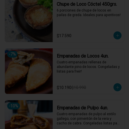
Chupe de Loco Cóctel 450grs.
6 porciones de chupe de locos en 
pailas de greda. Ideales para aperitivos!
$17.590
-
7
%
Empanadas de Locos 4un.
Cuatro empanadas rellenas de 
abundante pino de locos. Congeladas y 
listas para freir!
$10.190
$10.990
-
10
%
Empanadas de Pulpo 4un.
Cuatro empanadas de pulpo al estilo 
gallego, con pimentón de la vera y 
cacho de cabra. Congeladas listas para 
freir!