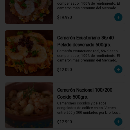
compensado , 100% de rendimiento. El 
camarón más premium del Mercado.
$19.990
Camarón Ecuatoriano 36/40
Pelado desvenado 500grs.
Camarón ecuatoriano real, 5% glaseo 
compensado , 100% de rendimiento. El 
camarón más premium del Mercado.
$12.090
Camarón Nacional 100/200
Cocido 500grs.
Camarones cocidos y pelados 
congelados de calibre chico. Vienen 
entre 200 y 300 unidades por kilo. Los 
entendidos sabemos que son de un 
$12.990
sabor incomparable. Perfectos para 
acompañamientos, salsas y rellenos. 