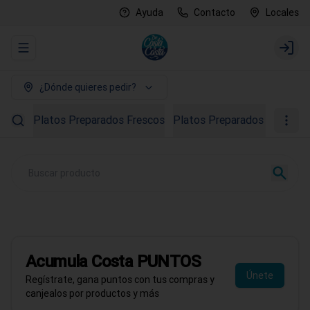
Ayuda
Contacto
Locales
Abrir menu de navegación
Login
¿Dónde quieres pedir?
Platos Preparados Frescos
Platos Preparados Congela
PROMO AGOSTO
40% OFF en Ostras
Todo el mes de agosto
Acumula
Costa PUNTOS
Pedir ahora
Únete
Regístrate, gana puntos con tus compras y
canjealos por productos y más