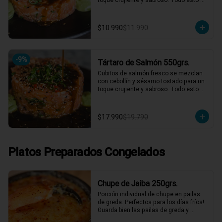
acompañado de nuestra salsa 
agridulce casera y la clásica salsa de 
cilantro. ¡Un tártaro que combina 
$10.990
$11.990
frescura y sabor en cada bocado! 🍣✨

1 a 2 personas comen de este plato!

*El peso neto corresponde al producto 
-
9
%
Tártaro de Salmón 550grs.
en su presentación completa, salsas o 
acompañamientos incluidos.
Cubitos de salmón fresco se mezclan 
con cebollín y sésamo tostado para un 
toque crujiente y sabroso. Todo esto 
acompañado de nuestra salsa 
agridulce casera y la clásica salsa de 
cilantro. ¡Un tártaro que combina 
$17.990
$19.790
frescura y sabor en cada bocado! 🍣✨

2 a 3 personas comen de este plato y 
hasta 4 picotean!

Platos Preparados Congelados
*El peso neto corresponde al producto 
en su presentación completa, salsas o 
acompañamientos incluidos.
Chupe de Jaiba 250grs.
Porción individual de chupe en pailas 
de greda. Perfectos para los días fríos! 
Guarda bien las pailas de greda y 
úsalas cuando quieras!