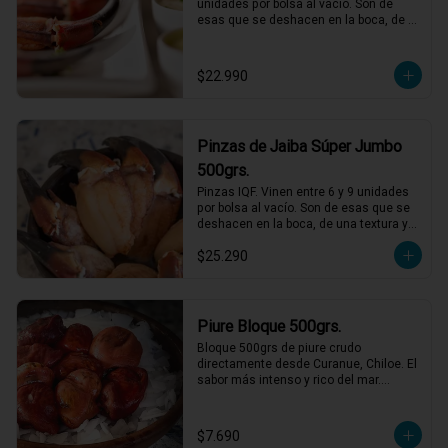
unidades por bolsa al vacío. Son de 
esas que se deshacen en la boca, de 
una textura y sabor incomparables, solo 
debes descongelar y acompañar con 
mayonesas de varios sabores.
$22.990
Pinzas de Jaiba Súper Jumbo
500grs.
Pinzas IQF. Vinen entre 6 y 9 unidades 
por bolsa al vacío. Son de esas que se 
deshacen en la boca, de una textura y 
sabor incomparables, solo descongelar 
$25.290
bien y acompañar con mayonesas de 
varios sabores.
Piure Bloque 500grs.
Bloque 500grs de piure crudo 
directamente desde Curanue, Chiloe. El 
sabor más intenso y rico del mar.

Perfecto con salsa verde y limon, pero 
también puedes agregarlo a mariscales 
o caldos.
$7.690