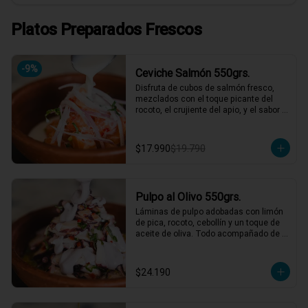
Platos Preparados Frescos
-
9
%
Ceviche Salmón 550grs.
Disfruta de cubos de salmón fresco, 
mezclados con el toque picante del 
rocoto, el crujiente del apio, y el sabor 
único de la cebolla y cilantro finamente 
picados. Todo esto, acompañado de 
nuestra leche de tigre, que le da ese 
$17.990
$19.790
punch perfecto. ¡Ideal para esos 
momentos en que necesitas un plato 
refrescante y lleno de vida! 🍋🐟

2 a 3 personas comen de este plato y 
Pulpo al Olivo 550grs.
hasta 4 picotean!

Láminas de pulpo adobadas con limón 
*El peso neto corresponde al producto 
de pica, rocoto, cebollín y un toque de 
en su presentación completa, salsas o 
aceite de oliva. Todo acompañado de 
acompañamientos incluidos.
una suave salsa al olivo que eleva el 
sabor a otro nivel. ¡Perfecto para 
quienes buscan algo especial y lleno 
$24.190
de sabor! 🐙🍋

2 a 3 personas comen de este plato y 
hasta 4 picotean!
