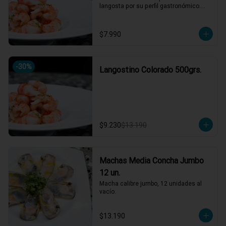
langosta por su perfil gastronómico.

Versátil en cocina: apto para ceviches, 
parrillas, sopas, arroces y pastas.
$7.990
-
30
%
Langostino Colorado 500grs.
$9.230
$13.190
Machas Media Concha Jumbo
12 un.
Macha calibre jumbo, 12 unidades al 
vacío.
$13.190