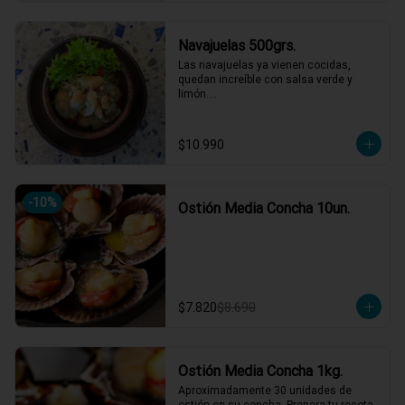
Navajuelas 500grs.
Las navajuelas ya vienen cocidas,  
quedan increíble con salsa verde y 
limón.

Muy carnosas y de buen sabor.
$10.990
-
10
%
Ostión Media Concha 10un.
$7.820
$8.690
Ostión Media Concha 1kg.
Aproximadamente 30 unidades de 
ostión en su concha. Prepara tu receta 