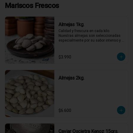
Mariscos Frescos
Almejas 1kg.
Calidad y frescura en cada kilo. 
Nuestras almejas son seleccionadas 
especialmente por su sabor intenso y 
textura perfecta, listas para ser las 
protagonistas de tus platos favoritos. 
No necesitas más para disfrutar de un 
$3.990
sabor marino auténtico y refrescante. 
¡Lleva las tuyas y dale ese gusto 
especial a tu semana!
Almejas 2kg.
$6.600
Caviar Oscietra Kenoz 15grs.