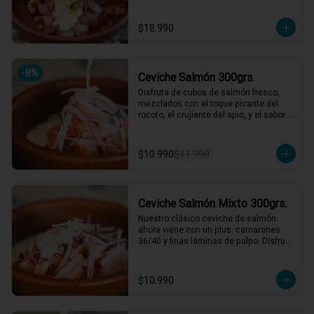
nuestro mar, y obvio si es chileno es 
weno!!
$18.990
-
8
%
Ceviche Salmón 300grs.
Disfruta de cubos de salmón fresco, 
mezclados con el toque picante del 
rocoto, el crujiente del apio, y el sabor 
único de la cebolla y cilantro finamente 
picados. Todo esto, acompañado de 
nuestra leche de tigre, que le da ese 
$10.990
$11.990
punch perfecto. ¡Ideal para esos 
momentos en que necesitas un plato 
refrescante y lleno de vida! 🍋🐟

1 a 2 personas comen de este plato!

Ceviche Salmón Mixto 300grs.
*El peso neto corresponde al producto 
Nuestro clásico ceviche de salmón 
en su presentación completa, salsas o 
ahora viene con un plus: camarones 
acompañamientos incluidos.
36/40 y finas láminas de pulpo. Disfruta 
de la combinación perfecta de sabores 
frescos y marinos, todo bañado en una 
leche de tigre que hará bailar tu paladar 
$10.990
🐟🦐🦑

1 a 2 personas comen de este plato!
