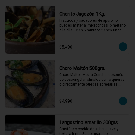
Chorito Jugozón 1Kg.
Prácticos y sacadores de apuro, lo 
puedes meter al microondas  o meterlo 
a la olla… y en 5 minutos tienes unos 
choritos espectaculares!
$5.490
Choro Maltón 500grs.
Choro Malton Media Concha, después 
de descongelar; alíñalos como quieras 
o directamente puedes agregarles 
queso y gratinarlos.
$4.990
Langostino Amarillo 300grs.
Crustáceo cocido de sabor suave y 
textura firme. Se compara con la 