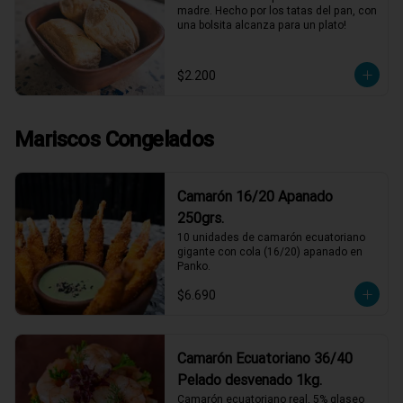
madre. Hecho por los tatas del pan, con 
una bolsita alcanza para un plato!
$2.200
Mariscos Congelados
Camarón 16/20 Apanado
250grs.
10 unidades de camarón ecuatoriano 
gigante con cola (16/20) apanado en 
Panko.
$6.690
Camarón Ecuatoriano 36/40
Pelado desvenado 1kg.
Camarón ecuatoriano real, 5% glaseo 