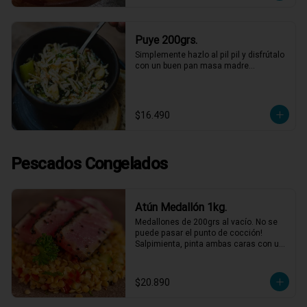
Puye 200grs.
Simplemente hazlo al pil pil y disfrútalo 
con un buen pan masa madre…
$16.490
Pescados Congelados
Atún Medallón 1kg.
Medallones de 200grs al vacío. No se 
puede pasar el punto de cocción! 
Salpimienta, pinta ambas caras con un 
toque de mostaza dijón, luego cubre 
éstas con semillas de sésamo y dora 
con un poco de aceite de oliva por 20-
$20.890
30 segundos a fuego fuerte por cada 
cara.