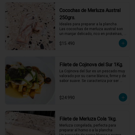
Cocochas de Merluza Austral
250grs.
Ideales para preparar a la plancha.

Las cocochas de merluza austral son 
un manjar delicado, rico en proteínas, 
ácidos grasos omega-3 y vitaminas del 
$15.490
grupo B.
Filete de Cojinova del Sur 1Kg.
La Cojinova del Sur es un pescado muy 
valorado por su carne blanca, firme y de 
sabor suave. Se caracteriza por ser 
jugosa, con bajo contenido graso y 
pocas espinas. Funciona muy bien a la 
plancha, a la parrilla o al horno. Vienen 
$24.990
en filetes de entre 300 grs y 500 grs.
Filete de Merluza Cola 1kg.
Merluza congelada, perfecta para 
preparar al horno o a la plancha

Un pescado de carne blanca y suave, 