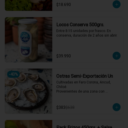
$18.690
Locos Conserva 500grs.
Entre 8-15 unidades por frasco. En 
conserva, duración de 2 años sin abrir.
$39.990
-
40
%
Ostras Semi-Exportación Un
Cultivadas en Faro Corona, Ancud, 
Chiloé.

Provenientes de una zona con 
afluencia de aguas dulces, lo que 
aporta un sabor equilibrado y distintivo. 
Se reciben vivas semanalmente y se 
$383
$638
abren al momento del servicio.
Pack Erizos 450grs. + Salsa