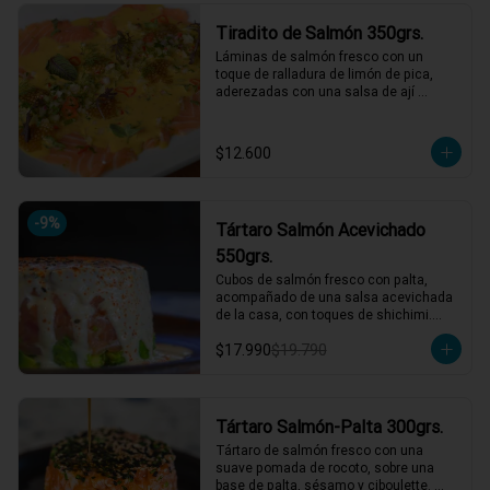
*El peso neto corresponde al producto 
Tiradito de Salmón 350grs.
en su presentación completa, salsas o 
acompañamientos incluidos.
Láminas de salmón fresco con un 
toque de ralladura de limón de pica, 
aderezadas con una salsa de ají 
amarillo que resalta su frescura. 
Completa el plato un pebre seco de 
rabanito y menta, junto a mostaza 
$12.600
encurtida agridulce para un contraste 
perfecto de sabores. ¡Una explosión de 
frescura y picardía en cada bocado! 🌶️
🍋

-
9
%
Tártaro Salmón Acevichado
1 a 2 personas comen de este plato!

550grs.
*El peso neto corresponde al producto 
Cubos de salmón fresco con palta, 
en su presentación completa, salsas o 
acompañado de una salsa acevichada 
acompañamientos incluidos.
de la casa, con toques de shichimi.

$17.990
$19.790
*El peso neto corresponde al producto 
en su presentación completa, salsas o 
acompañamientos incluidos.
Tártaro Salmón-Palta 300grs.
Tártaro de salmón fresco con una 
suave pomada de rocoto, sobre una 
base de palta, sésamo y ciboulette. 