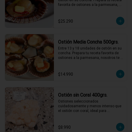
favorita de ostiones a la parmesana, 
nosotros te entregamos el mejor ostión 
del norte de Chile.
$25.290
Ostión Media Concha 500grs.
Entre 13 y 18 unidades de ostión en su 
concha. Prepara tu receta favorita de 
ostiones a la parmesana, nosotros te 
entregamos el mejor ostión del norte 
de Chile.
$14.990
Ostión sin Coral 400grs.
Ostiones seleccionados 
cuidadosamente y menos intenso que 
el ostión con coral, ideal para 
preparaciones como ceviches, pastas, 
al pil pil o a la parmesana.
$8.990