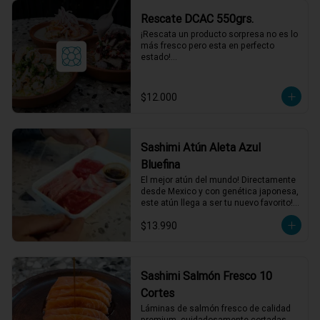
acompañamientos incluidos.
Rescate DCAC 550grs.
¡Rescata un producto sorpresa no es lo 
más fresco pero esta en perfecto 
estado!

Producto sorpresa para compartir. con 
salsa incluida, puede tener su fecha de 
caducidad el mismo día o al día 
$12.000
siguiente.

*El peso neto corresponde al producto 
en su presentación completa, salsas o 
acompañamientos incluidos.
Sashimi Atún Aleta Azul
Bluefina
El mejor atún del mundo! Directamente 
desde Mexico y con genética japonesa, 
este atún llega a ser tu nuevo favorito! 
120 grs de Sashimi, Mix de cortes 
$13.990
seleccionados.
Sashimi Salmón Fresco 10
Cortes
Láminas de salmón fresco de calidad 
premium, cuidadosamente cortadas 