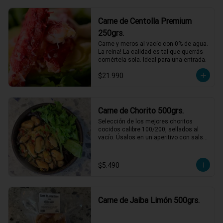
Al pil-pil no fallan!
Carne de Centolla Premium
250grs.
Carne y meros al vacío con 0% de agua. 
La reina! La calidad es tal que querrás 
comértela sola. Ideal para una entrada.
$21.990
Carne de Chorito 500grs.
Selección de los mejores choritos 
cocidos calibre 100/200, sellados al 
vacío. Úsalos en un aperitivo con salsa 
verde o para acompañar unas pastas 
con una rica salsa de tomate.
$5.490
Carne de Jaiba Limón 500grs.