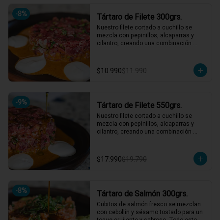
hasta 4 picotean!

-
8
%
Tártaro de Filete 300grs.
*El peso neto corresponde al producto 
en su presentación completa, salsas o 
Nuestro filete cortado a cuchillo se 
acompañamientos incluidos.
mezcla con pepinillos, alcaparras y 
cilantro, creando una combinación 
irresistible. Acompañado de un aderezo 
de mostaza y una mayonesa casera 
que eleva cada bocado. ¡Un clásico 
$10.990
$11.990
reinventado que te hará volver por más! 
🍴🥩

1 a 2 personas comen de este plato!

-
9
%
Tártaro de Filete 550grs.
*El peso neto corresponde al producto 
en su presentación completa, salsas o 
Nuestro filete cortado a cuchillo se 
acompañamientos incluidos.
mezcla con pepinillos, alcaparras y 
cilantro, creando una combinación 
irresistible. Acompañado de un aderezo 
de mostaza y una mayonesa casera 
que eleva cada bocado. ¡Un clásico 
$17.990
$19.790
reinventado que te hará volver por más! 
🍴🥩

3 a 4 personas comen de este plato y 
hasta 5 picotean!

-
8
%
Tártaro de Salmón 300grs.
*El peso neto corresponde al producto 
Cubitos de salmón fresco se mezclan 
en su presentación completa, salsas o 
con cebollín y sésamo tostado para un 
acompañamientos incluidos.
toque crujiente y sabroso. Todo esto 