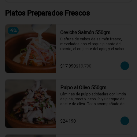
Platos Preparados Frescos
-
9
%
Ceviche Salmón 550grs.
Disfruta de cubos de salmón fresco, 
mezclados con el toque picante del 
rocoto, el crujiente del apio, y el sabor 
único de la cebolla y cilantro finamente 
picados. Todo esto, acompañado de 
nuestra leche de tigre, que le da ese 
$17.990
$19.790
punch perfecto. ¡Ideal para esos 
momentos en que necesitas un plato 
refrescante y lleno de vida! 🍋🐟

2 a 3 personas comen de este plato y 
Pulpo al Olivo 550grs.
hasta 4 picotean!

Láminas de pulpo adobadas con limón 
*El peso neto corresponde al producto 
de pica, rocoto, cebollín y un toque de 
en su presentación completa, salsas o 
aceite de oliva. Todo acompañado de 
acompañamientos incluidos.
una suave salsa al olivo que eleva el 
sabor a otro nivel. ¡Perfecto para 
quienes buscan algo especial y lleno 
$24.190
de sabor! 🐙🍋

2 a 3 personas comen de este plato y 
hasta 4 picotean!
