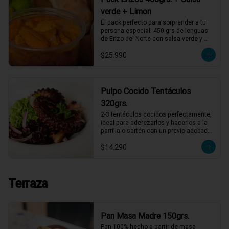
verde + Limon
El pack perfecto para sorprender a tu 
persona especial! 450 grs de lenguas 
de Erizo del Norte con salsa verde y 
limón de pica, listos para servir!
$25.990
Pulpo Cocido Tentáculos
320grs.
2-3 tentáculos cocidos perfectamente, 
ideal para aderezarlos y hacerlos a la 
parrilla o sartén con un previo adobado, 
también puedes comerlos así con 
$14.290
alguna salsa mayonesa
Terraza
Pan Masa Madre 150grs.
Pan 100% hecho a partir de masa 