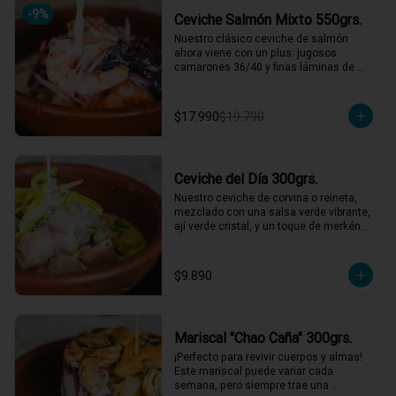
*El peso neto corresponde al producto 
-
9
%
Ceviche Salmón Mixto 550grs.
en su presentación completa, salsas o 
acompañamientos incluidos.
Nuestro clásico ceviche de salmón 
ahora viene con un plus: jugosos 
camarones 36/40 y finas láminas de 
pulpo. Disfruta de la combinación 
perfecta de sabores frescos y marinos, 
todo bañado en una leche de tigre que 
$17.990
$19.790
hará bailar tu paladar 🐟🦐🦑

2 a 3 personas comen de este plato y 
hasta 4 picotean!

Ceviche del Día 300grs.
*El peso neto corresponde al producto 
en su presentación completa, salsas o 
Nuestro ceviche de corvina o reineta, 
acompañamientos incluidos.
mezclado con una salsa verde vibrante, 
ají verde cristal, y un toque de merkén 
ahumado. Acompañado por un 
exquisito caldo de locos con limón, 
reducción de chardonnay y un toque de 
$9.890
aceite de oliva. ¡Una explosión de 
sabores que te llevará directo al mar! 🌊
🍋

1 a 2 personas comen de este plato!

Mariscal "Chao Caña" 300grs.
*El peso neto corresponde al producto 
¡Perfecto para revivir cuerpos y almas! 
en su presentación completa, salsas o 
Este mariscal puede variar cada 
acompañamientos incluidos.
semana, pero siempre trae una 