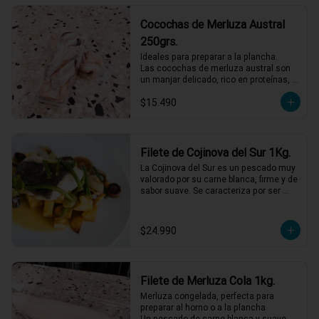
Cocochas de Merluza Austral
250grs.
Ideales para preparar a la plancha.

Las cocochas de merluza austral son 
un manjar delicado, rico en proteínas, 
ácidos grasos omega-3 y vitaminas del 
$15.490
grupo B.
Filete de Cojinova del Sur 1Kg.
La Cojinova del Sur es un pescado muy 
valorado por su carne blanca, firme y de 
sabor suave. Se caracteriza por ser 
jugosa, con bajo contenido graso y 
pocas espinas. Funciona muy bien a la 
plancha, a la parrilla o al horno. Vienen 
$24.990
en filetes de entre 300 grs y 500 grs.
Filete de Merluza Cola 1kg.
Merluza congelada, perfecta para 
preparar al horno o a la plancha

Un pescado de carne blanca y suave, 