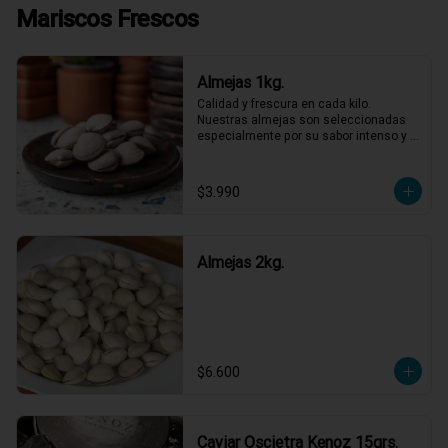
Mariscos Frescos
Almejas 1kg.
Calidad y frescura en cada kilo. 
Nuestras almejas son seleccionadas 
especialmente por su sabor intenso y 
textura perfecta, listas para ser las 
protagonistas de tus platos favoritos. 
No necesitas más para disfrutar de un 
$3.990
sabor marino auténtico y refrescante. 
¡Lleva las tuyas y dale ese gusto 
especial a tu semana!
Almejas 2kg.
$6.600
Caviar Oscietra Kenoz 15grs.