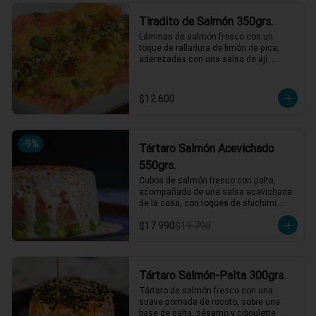
*El peso neto corresponde al producto 
Tiradito de Salmón 350grs.
en su presentación completa, salsas o 
acompañamientos incluidos.
Láminas de salmón fresco con un 
toque de ralladura de limón de pica, 
aderezadas con una salsa de ají 
amarillo que resalta su frescura. 
Completa el plato un pebre seco de 
rabanito y menta, junto a mostaza 
$12.600
encurtida agridulce para un contraste 
perfecto de sabores. ¡Una explosión de 
frescura y picardía en cada bocado! 🌶️
🍋

-
9
%
Tártaro Salmón Acevichado
1 a 2 personas comen de este plato!

550grs.
*El peso neto corresponde al producto 
Cubos de salmón fresco con palta, 
en su presentación completa, salsas o 
acompañado de una salsa acevichada 
acompañamientos incluidos.
de la casa, con toques de shichimi.

$17.990
$19.790
*El peso neto corresponde al producto 
en su presentación completa, salsas o 
acompañamientos incluidos.
Tártaro Salmón-Palta 300grs.
Tártaro de salmón fresco con una 
suave pomada de rocoto, sobre una 
base de palta, sésamo y ciboulette. 