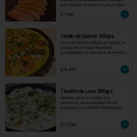
para resaltar su textura suave y sabor 
natural. Perfecto para disfrutar solo o 
$7.990
acompañado de salsa de soya.
Tataki de Salmón 350grs.
Lomo de salmón sellado al soplete, lo 
que aporta un toque ahumado, 
acompañado de una salsa de miel de 
maracuyá y leche de tigre. Servido con 
nabo, cilantro, ají limo y semillas de 
maracuyá y sesamo tostadas.

$16.490
*El peso neto corresponde al producto 
en su presentación completa, salsas o 
acompañamientos incluidos.
Tiradito de Loco 350grs.
Láminas de loco cocidas a la 
perfección, acompañadas de una 
mayonesa con infusión de estragón 
que realza cada bocado. Todo esto con 
un toque de pebre de mote para un final 
lleno de sabor y tradición. ¡Un platillo 
$17.590
que no te querrás perder! 🍽️🌿

1 a 2 personas comen de este plato!
