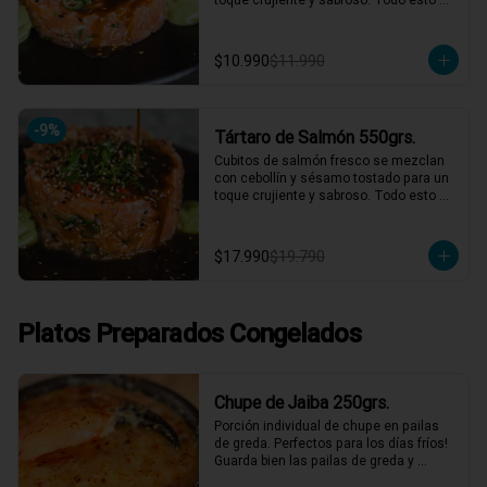
acompañado de nuestra salsa 
agridulce casera y la clásica salsa de 
cilantro. ¡Un tártaro que combina 
$10.990
$11.990
frescura y sabor en cada bocado! 🍣✨

1 a 2 personas comen de este plato!

*El peso neto corresponde al producto 
-
9
%
Tártaro de Salmón 550grs.
en su presentación completa, salsas o 
acompañamientos incluidos.
Cubitos de salmón fresco se mezclan 
con cebollín y sésamo tostado para un 
toque crujiente y sabroso. Todo esto 
acompañado de nuestra salsa 
agridulce casera y la clásica salsa de 
cilantro. ¡Un tártaro que combina 
$17.990
$19.790
frescura y sabor en cada bocado! 🍣✨

2 a 3 personas comen de este plato y 
hasta 4 picotean!

Platos Preparados Congelados
*El peso neto corresponde al producto 
en su presentación completa, salsas o 
acompañamientos incluidos.
Chupe de Jaiba 250grs.
Porción individual de chupe en pailas 
de greda. Perfectos para los días fríos! 
Guarda bien las pailas de greda y 
úsalas cuando quieras!