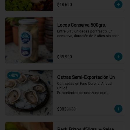
$18.690
Locos Conserva 500grs.
Entre 8-15 unidades por frasco. En 
conserva, duración de 2 años sin abrir.
$39.990
-
40
%
Ostras Semi-Exportación Un
Cultivadas en Faro Corona, Ancud, 
Chiloé.

Provenientes de una zona con 
afluencia de aguas dulces, lo que 
aporta un sabor equilibrado y distintivo. 
Se reciben vivas semanalmente y se 
$383
$638
abren al momento del servicio.
Pack Erizos 450grs. + Salsa