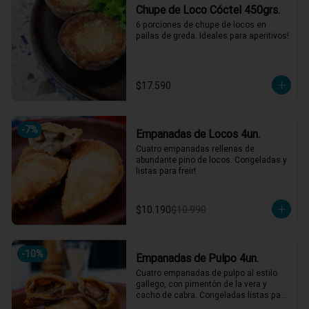
Chupe de Loco Cóctel 450grs.
6 porciones de chupe de locos en 
pailas de greda. Ideales para aperitivos!
$17.590
-
7
%
Empanadas de Locos 4un.
Cuatro empanadas rellenas de 
abundante pino de locos. Congeladas y 
listas para freir!
$10.190
$10.990
-
10
%
Empanadas de Pulpo 4un.
Cuatro empanadas de pulpo al estilo 
gallego, con pimentón de la vera y 
cacho de cabra. Congeladas listas para 
freir!