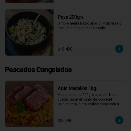
Puye 200grs.
Simplemente hazlo al pil pil y disfrútalo 
con un buen pan masa madre…
$16.490
Pescados Congelados
Atún Medallón 1kg.
Medallones de 200grs al vacío. No se 
puede pasar el punto de cocción! 
Salpimienta, pinta ambas caras con un 
toque de mostaza dijón, luego cubre 
éstas con semillas de sésamo y dora 
con un poco de aceite de oliva por 20-
$20.890
30 segundos a fuego fuerte por cada 
cara.