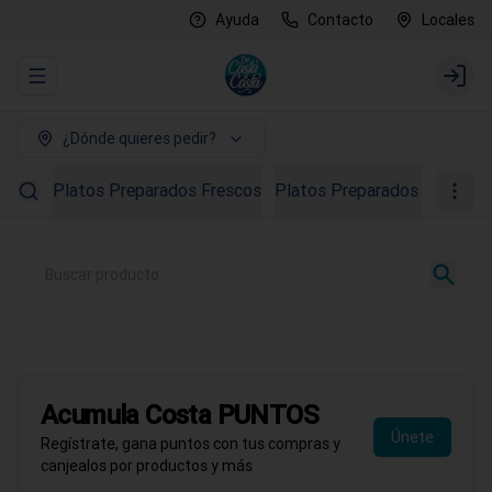
Ayuda
Contacto
Locales
Abrir menu de navegación
Login
¿Dónde quieres pedir?
Platos Preparados Frescos
Platos Preparados Congela
PROMO AGOSTO
40% OFF en Ostras
Todo el mes de agosto
Acumula
Costa PUNTOS
Pedir ahora
Únete
Regístrate, gana puntos con tus compras y
canjealos por productos y más