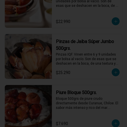
unidades por bolsa al vacío. Son de 
esas que se deshacen en la boca, de 
una textura y sabor incomparables, solo 
debes descongelar y acompañar con 
mayonesas de varios sabores.
$22.990
Pinzas de Jaiba Súper Jumbo
500grs.
Pinzas IQF. Vinen entre 6 y 9 unidades 
por bolsa al vacío. Son de esas que se 
deshacen en la boca, de una textura y 
sabor incomparables, solo descongelar 
$25.290
bien y acompañar con mayonesas de 
varios sabores.
Piure Bloque 500grs.
Bloque 500grs de piure crudo 
directamente desde Curanue, Chiloe. El 
sabor más intenso y rico del mar.

Perfecto con salsa verde y limon, pero 
también puedes agregarlo a mariscales 
o caldos.
$7.690