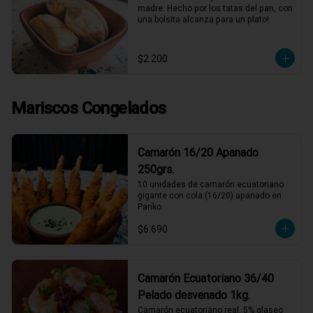
madre. Hecho por los tatas del pan, con 
una bolsita alcanza para un plato!
$2.200
Mariscos Congelados
Camarón 16/20 Apanado
250grs.
10 unidades de camarón ecuatoriano 
gigante con cola (16/20) apanado en 
Panko.
$6.690
Camarón Ecuatoriano 36/40
Pelado desvenado 1kg.
Camarón ecuatoriano real, 5% glaseo 