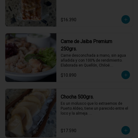
$16.390
Carne de Jaiba Premium
250grs.
Carne desconchada a mano, sin agua 
añadida y con 100% de rendimiento.

Elaborada en Quellón, Chiloé.

Ideal para preparaciones frías como 
$10.890
palta rellena o canapés.
Chocha 500grs.
Es un molusco que lo extraemos de 
Puerto Aldeo, tiene un parecido entre el 
loco y la almeja. 

Un producto muy de moda y codiciado 
en el mundo gastronómico. Para 
comerlo crudo en ceviches, tiraditos o 
$17.590
simplemente  aliñado con limón, aceite 
de oliva y sal/pimienta.