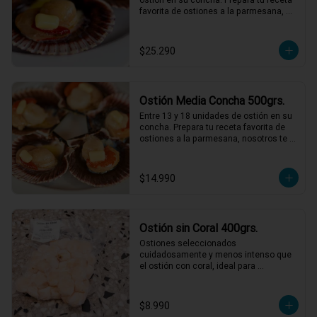
favorita de ostiones a la parmesana, 
nosotros te entregamos el mejor ostión 
del norte de Chile.
$25.290
Ostión Media Concha 500grs.
Entre 13 y 18 unidades de ostión en su 
concha. Prepara tu receta favorita de 
ostiones a la parmesana, nosotros te 
entregamos el mejor ostión del norte 
de Chile.
$14.990
Ostión sin Coral 400grs.
Ostiones seleccionados 
cuidadosamente y menos intenso que 
el ostión con coral, ideal para 
preparaciones como ceviches, pastas, 
al pil pil o a la parmesana.
$8.990