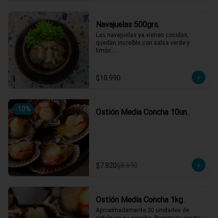
Navajuelas 500grs.
Las navajuelas ya vienen cocidas,  
quedan increíble con salsa verde y 
limón.

Muy carnosas y de buen sabor.
$10.990
-
10
%
Ostión Media Concha 10un.
$7.820
$8.690
Ostión Media Concha 1kg.
Aproximadamente 30 unidades de 
ostión en su concha. Prepara tu receta 