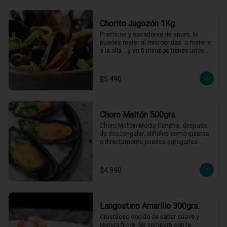
Chorito Jugozón 1Kg.
Prácticos y sacadores de apuro, lo 
puedes meter al microondas  o meterlo 
a la olla… y en 5 minutos tienes unos 
choritos espectaculares!
$5.490
Choro Maltón 500grs.
Choro Malton Media Concha, después 
de descongelar; alíñalos como quieras 
o directamente puedes agregarles 
queso y gratinarlos.
$4.990
Langostino Amarillo 300grs.
Crustáceo cocido de sabor suave y 
textura firme. Se compara con la 