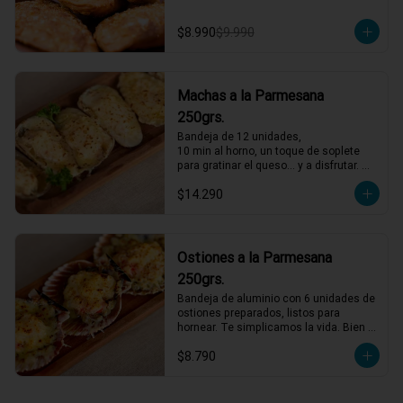
$8.990
$9.990
Machas a la Parmesana
250grs.
Bandeja de 12 unidades,

10 min al horno, un toque de soplete 
para gratinar el queso… y a disfrutar. 
Así de fácil
$14.290
Ostiones a la Parmesana
250grs.
Bandeja de aluminio con 6 unidades de 
ostiones preparados, listos para 
hornear. Te simplicamos la vida. Bien 
descongelados, horno al máximo, 4 
$8.790
minutos y servir.