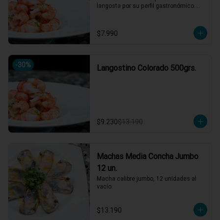
langosta por su perfil gastronómico.

Versátil en cocina: apto para ceviches, 
parrillas, sopas, arroces y pastas.
$7.990
-
30
%
Langostino Colorado 500grs.
$9.230
$13.190
Machas Media Concha Jumbo
12 un.
Macha calibre jumbo, 12 unidades al 
vacío.
$13.190