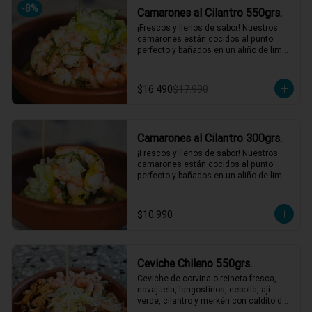
-
8
%
Camarones al Cilantro 550grs.
*El peso neto corresponde al producto 
en su presentación completa, salsas o 
¡Frescos y llenos de sabor! Nuestros 
acompañamientos incluidos.
camarones están cocidos al punto 
perfecto y bañados en un aliño de limón 
de pica, cilantro fresco, y cebollín. 
Acompañados de una salsa de cilantro 
que le da ese toque final irresistible. 
$16.490
$17.990
¡Perfectos para una comida rápida y 
deliciosa! 🌿🍤

2 a 3 personas comen de este plato y 
hasta 4 picotean!

Camarones al Cilantro 300grs.
*El peso neto corresponde al producto 
¡Frescos y llenos de sabor! Nuestros 
en su presentación completa, salsas o 
camarones están cocidos al punto 
acompañamientos incluidos.
perfecto y bañados en un aliño de limón 
de pica, cilantro fresco, y cebollín. 
Acompañados de una salsa de cilantro 
que le da ese toque final irresistible. 
$10.990
¡Perfectos para una comida rápida y 
deliciosa! 🌿🍤

1 a 2 personas comen de este plato!

Ceviche Chileno 550grs.
*El peso neto corresponde al producto 
en su presentación completa, salsas o 
Ceviche de corvina o reineta fresca, 
acompañamientos incluidos.
navajuela, langostinos, cebolla, ají 
verde, cilantro y merkén con caldito de 
locos. Un ceviche con ese gustito a 