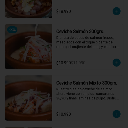
nuestro mar, y obvio si es chileno es 
weno!!
$18.990
-
8
%
Ceviche Salmón 300grs.
Disfruta de cubos de salmón fresco, 
mezclados con el toque picante del 
rocoto, el crujiente del apio, y el sabor 
único de la cebolla y cilantro finamente 
picados. Todo esto, acompañado de 
nuestra leche de tigre, que le da ese 
$10.990
$11.990
punch perfecto. ¡Ideal para esos 
momentos en que necesitas un plato 
refrescante y lleno de vida! 🍋🐟

1 a 2 personas comen de este plato!

Ceviche Salmón Mixto 300grs.
*El peso neto corresponde al producto 
Nuestro clásico ceviche de salmón 
en su presentación completa, salsas o 
ahora viene con un plus: camarones 
acompañamientos incluidos.
36/40 y finas láminas de pulpo. Disfruta 
de la combinación perfecta de sabores 
frescos y marinos, todo bañado en una 
leche de tigre que hará bailar tu paladar 
$10.990
🐟🦐🦑

1 a 2 personas comen de este plato!
