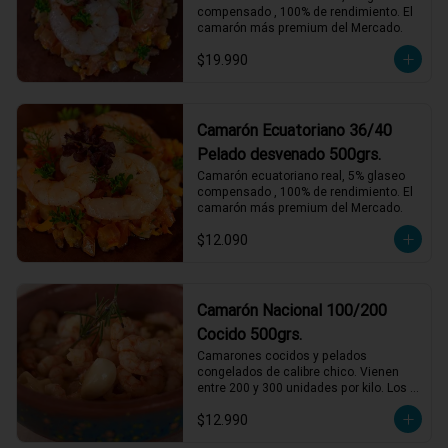
compensado , 100% de rendimiento. El 
camarón más premium del Mercado.
$19.990
Camarón Ecuatoriano 36/40
Pelado desvenado 500grs.
Camarón ecuatoriano real, 5% glaseo 
compensado , 100% de rendimiento. El 
camarón más premium del Mercado.
$12.090
Camarón Nacional 100/200
Cocido 500grs.
Camarones cocidos y pelados 
congelados de calibre chico. Vienen 
entre 200 y 300 unidades por kilo. Los 
entendidos sabemos que son de un 
$12.990
sabor incomparable. Perfectos para 
acompañamientos, salsas y rellenos. 