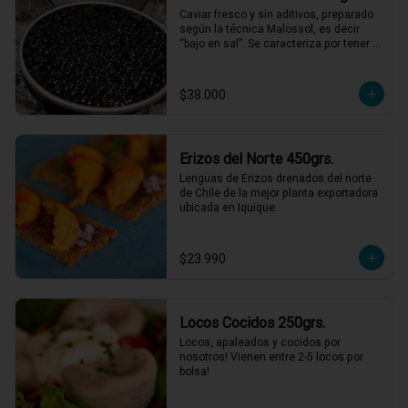
Caviar fresco y sin aditivos, preparado 
según la técnica Malossol, es decir 
“bajo en sal”. Se caracteriza por tener 
una variedad de sabores que combinan 
frutos secos, mantequilla y sabores 
marinos, con matices únicos para cada 
$38.000
cosecha. De calibre entre 2,7 y 3,1 mm, 
colores que varían entre el gris oscuro 
y el verde oliva.
Erizos del Norte 450grs.
Lenguas de Erizos drenados del norte 
de Chile de la mejor planta exportadora 
ubicada en Iquique.
$23.990
Locos Cocidos 250grs.
Locos, apaleados y cocidos por 
nosotros! Vienen entre 2-5 locos por 
bolsa!