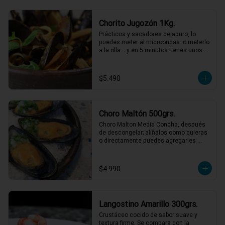
Chorito Jugozón 1Kg.
Prácticos y sacadores de apuro, lo 
puedes meter al microondas  o meterlo 
a la olla… y en 5 minutos tienes unos 
choritos espectaculares!
$5.490
Choro Maltón 500grs.
Choro Malton Media Concha, después 
de descongelar; alíñalos como quieras 
o directamente puedes agregarles 
queso y gratinarlos.
$4.990
Langostino Amarillo 300grs.
Crustáceo cocido de sabor suave y 
textura firme. Se compara con la 