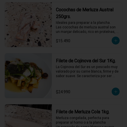
Cocochas de Merluza Austral
250grs.
Ideales para preparar a la plancha.

Las cocochas de merluza austral son 
un manjar delicado, rico en proteínas, 
ácidos grasos omega-3 y vitaminas del 
$15.490
grupo B.
Filete de Cojinova del Sur 1Kg.
La Cojinova del Sur es un pescado muy 
valorado por su carne blanca, firme y de 
sabor suave. Se caracteriza por ser 
jugosa, con bajo contenido graso y 
pocas espinas. Funciona muy bien a la 
plancha, a la parrilla o al horno. Vienen 
$24.990
en filetes de entre 300 grs y 500 grs.
Filete de Merluza Cola 1kg.
Merluza congelada, perfecta para 
preparar al horno o a la plancha

Un pescado de carne blanca y suave, 