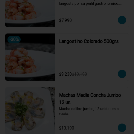
langosta por su perfil gastronómico.

Versátil en cocina: apto para ceviches, 
parrillas, sopas, arroces y pastas.
$7.990
-
30
%
Langostino Colorado 500grs.
$9.230
$13.190
Machas Media Concha Jumbo
12 un.
Macha calibre jumbo, 12 unidades al 
vacío.
$13.190