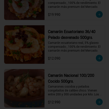
compensado , 100% de rendimiento. El 
camarón más premium del Mercado.
$19.990
Camarón Ecuatoriano 36/40
Pelado desvenado 500grs.
Camarón ecuatoriano real, 5% glaseo 
compensado , 100% de rendimiento. El 
camarón más premium del Mercado.
$12.090
Camarón Nacional 100/200
Cocido 500grs.
Camarones cocidos y pelados 
congelados de calibre chico. Vienen 
entre 200 y 300 unidades por kilo. Los 
entendidos sabemos que son de un 
$12.990
sabor incomparable. Perfectos para 
acompañamientos, salsas y rellenos. 