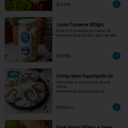
$18.690
Locos Conserva 500grs.
Entre 8-15 unidades por frasco. En 
conserva, duración de 2 años sin abrir.
$39.990
-
40
%
Ostras Semi-Exportación Un
Cultivadas en Faro Corona, Ancud, 
Chiloé.

Provenientes de una zona con 
afluencia de aguas dulces, lo que 
aporta un sabor equilibrado y distintivo. 
Se reciben vivas semanalmente y se 
$383
$638
abren al momento del servicio.
Pack Erizos 450grs. + Salsa