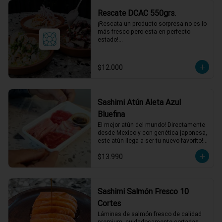
acompañamientos incluidos.
Rescate DCAC 550grs.
¡Rescata un producto sorpresa no es lo 
más fresco pero esta en perfecto 
estado!

Producto sorpresa para compartir. con 
salsa incluida, puede tener su fecha de 
caducidad el mismo día o al día 
$12.000
siguiente.

*El peso neto corresponde al producto 
en su presentación completa, salsas o 
acompañamientos incluidos.
Sashimi Atún Aleta Azul
Bluefina
El mejor atún del mundo! Directamente 
desde Mexico y con genética japonesa, 
este atún llega a ser tu nuevo favorito! 
120 grs de Sashimi, Mix de cortes 
$13.990
seleccionados.
Sashimi Salmón Fresco 10
Cortes
Láminas de salmón fresco de calidad 
premium, cuidadosamente cortadas 