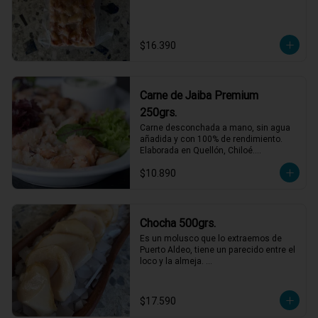
$16.390
Carne de Jaiba Premium
250grs.
Carne desconchada a mano, sin agua 
añadida y con 100% de rendimiento.

Elaborada en Quellón, Chiloé.

Ideal para preparaciones frías como 
$10.890
palta rellena o canapés.
Chocha 500grs.
Es un molusco que lo extraemos de 
Puerto Aldeo, tiene un parecido entre el 
loco y la almeja. 

Un producto muy de moda y codiciado 
en el mundo gastronómico. Para 
comerlo crudo en ceviches, tiraditos o 
$17.590
simplemente  aliñado con limón, aceite 
de oliva y sal/pimienta.