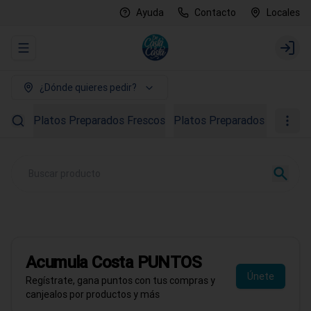
Ayuda
Contacto
Locales
Abrir menu de navegación
Login
¿Dónde quieres pedir?
Platos Preparados Frescos
Platos Preparados Congela
PROMO AGOSTO
40% OFF en Ostras
Todo el mes de agosto
Acumula
Costa PUNTOS
Pedir ahora
Únete
Regístrate, gana puntos con tus compras y
canjealos por productos y más