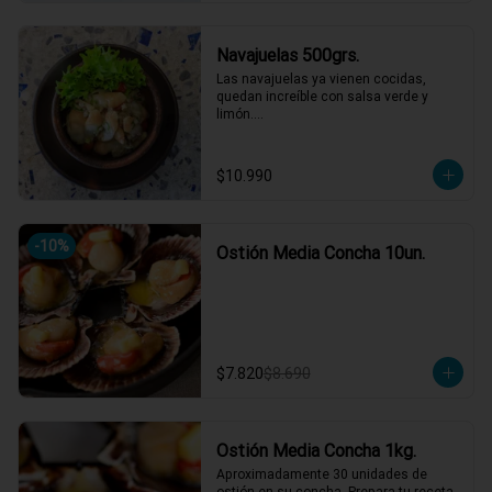
Navajuelas 500grs.
Las navajuelas ya vienen cocidas,  
quedan increíble con salsa verde y 
limón.

Muy carnosas y de buen sabor.
$10.990
-
10
%
Ostión Media Concha 10un.
$7.820
$8.690
Ostión Media Concha 1kg.
Aproximadamente 30 unidades de 
ostión en su concha. Prepara tu receta 