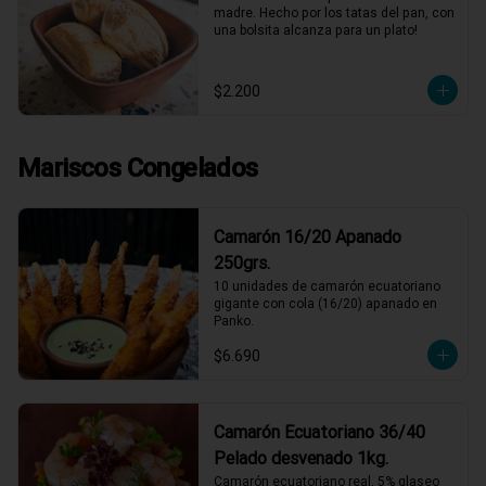
madre. Hecho por los tatas del pan, con 
una bolsita alcanza para un plato!
$2.200
Mariscos Congelados
Camarón 16/20 Apanado
250grs.
10 unidades de camarón ecuatoriano 
gigante con cola (16/20) apanado en 
Panko.
$6.690
Camarón Ecuatoriano 36/40
Pelado desvenado 1kg.
Camarón ecuatoriano real, 5% glaseo 