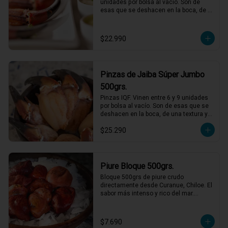
unidades por bolsa al vacío. Son de 
esas que se deshacen en la boca, de 
una textura y sabor incomparables, solo 
debes descongelar y acompañar con 
mayonesas de varios sabores.
$22.990
Pinzas de Jaiba Súper Jumbo
500grs.
Pinzas IQF. Vinen entre 6 y 9 unidades 
por bolsa al vacío. Son de esas que se 
deshacen en la boca, de una textura y 
sabor incomparables, solo descongelar 
$25.290
bien y acompañar con mayonesas de 
varios sabores.
Piure Bloque 500grs.
Bloque 500grs de piure crudo 
directamente desde Curanue, Chiloe. El 
sabor más intenso y rico del mar.

Perfecto con salsa verde y limon, pero 
también puedes agregarlo a mariscales 
o caldos.
$7.690