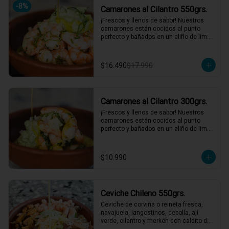
-
8
%
Camarones al Cilantro 550grs.
*El peso neto corresponde al producto 
en su presentación completa, salsas o 
¡Frescos y llenos de sabor! Nuestros 
acompañamientos incluidos.
camarones están cocidos al punto 
perfecto y bañados en un aliño de limón 
de pica, cilantro fresco, y cebollín. 
Acompañados de una salsa de cilantro 
que le da ese toque final irresistible. 
$16.490
$17.990
¡Perfectos para una comida rápida y 
deliciosa! 🌿🍤

2 a 3 personas comen de este plato y 
hasta 4 picotean!

Camarones al Cilantro 300grs.
*El peso neto corresponde al producto 
¡Frescos y llenos de sabor! Nuestros 
en su presentación completa, salsas o 
camarones están cocidos al punto 
acompañamientos incluidos.
perfecto y bañados en un aliño de limón 
de pica, cilantro fresco, y cebollín. 
Acompañados de una salsa de cilantro 
que le da ese toque final irresistible. 
$10.990
¡Perfectos para una comida rápida y 
deliciosa! 🌿🍤

1 a 2 personas comen de este plato!

Ceviche Chileno 550grs.
*El peso neto corresponde al producto 
en su presentación completa, salsas o 
Ceviche de corvina o reineta fresca, 
acompañamientos incluidos.
navajuela, langostinos, cebolla, ají 
verde, cilantro y merkén con caldito de 
locos. Un ceviche con ese gustito a 