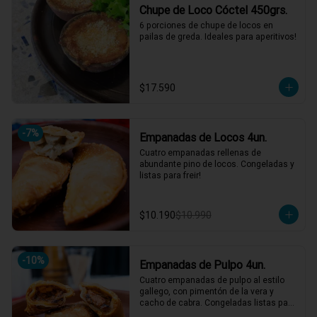
Chupe de Loco Cóctel 450grs.
6 porciones de chupe de locos en 
pailas de greda. Ideales para aperitivos!
$17.590
-
7
%
Empanadas de Locos 4un.
Cuatro empanadas rellenas de 
abundante pino de locos. Congeladas y 
listas para freir!
$10.190
$10.990
-
10
%
Empanadas de Pulpo 4un.
Cuatro empanadas de pulpo al estilo 
gallego, con pimentón de la vera y 
cacho de cabra. Congeladas listas para 
freir!