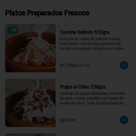
Platos Preparados Frescos
-
9
%
Ceviche Salmón 550grs.
Disfruta de cubos de salmón fresco, 
mezclados con el toque picante del 
rocoto, el crujiente del apio, y el sabor 
único de la cebolla y cilantro finamente 
picados. Todo esto, acompañado de 
nuestra leche de tigre, que le da ese 
$17.990
$19.790
punch perfecto. ¡Ideal para esos 
momentos en que necesitas un plato 
refrescante y lleno de vida! 🍋🐟

2 a 3 personas comen de este plato y 
Pulpo al Olivo 550grs.
hasta 4 picotean!

Láminas de pulpo adobadas con limón 
*El peso neto corresponde al producto 
de pica, rocoto, cebollín y un toque de 
en su presentación completa, salsas o 
aceite de oliva. Todo acompañado de 
acompañamientos incluidos.
una suave salsa al olivo que eleva el 
sabor a otro nivel. ¡Perfecto para 
quienes buscan algo especial y lleno 
$24.190
de sabor! 🐙🍋

2 a 3 personas comen de este plato y 
hasta 4 picotean!
