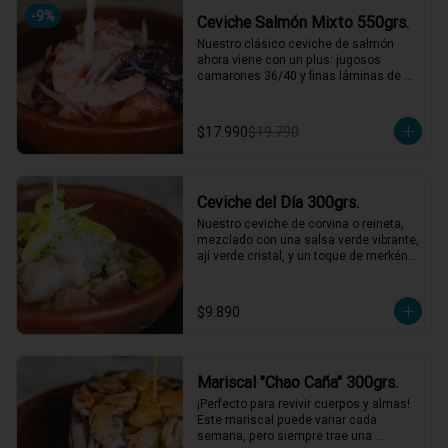
*El peso neto corresponde al producto 
-
9
%
Ceviche Salmón Mixto 550grs.
en su presentación completa, salsas o 
acompañamientos incluidos.
Nuestro clásico ceviche de salmón 
ahora viene con un plus: jugosos 
camarones 36/40 y finas láminas de 
pulpo. Disfruta de la combinación 
perfecta de sabores frescos y marinos, 
todo bañado en una leche de tigre que 
$17.990
$19.790
hará bailar tu paladar 🐟🦐🦑

2 a 3 personas comen de este plato y 
hasta 4 picotean!

Ceviche del Día 300grs.
*El peso neto corresponde al producto 
en su presentación completa, salsas o 
Nuestro ceviche de corvina o reineta, 
acompañamientos incluidos.
mezclado con una salsa verde vibrante, 
ají verde cristal, y un toque de merkén 
ahumado. Acompañado por un 
exquisito caldo de locos con limón, 
reducción de chardonnay y un toque de 
$9.890
aceite de oliva. ¡Una explosión de 
sabores que te llevará directo al mar! 🌊
🍋

1 a 2 personas comen de este plato!

Mariscal "Chao Caña" 300grs.
*El peso neto corresponde al producto 
¡Perfecto para revivir cuerpos y almas! 
en su presentación completa, salsas o 
Este mariscal puede variar cada 
acompañamientos incluidos.
semana, pero siempre trae una 