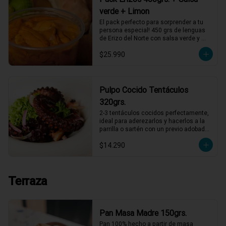
verde + Limon
El pack perfecto para sorprender a tu 
persona especial! 450 grs de lenguas 
de Erizo del Norte con salsa verde y 
limón de pica, listos para servir!
$25.990
Pulpo Cocido Tentáculos
320grs.
2-3 tentáculos cocidos perfectamente, 
ideal para aderezarlos y hacerlos a la 
parrilla o sartén con un previo adobado, 
también puedes comerlos así con 
$14.290
alguna salsa mayonesa
Terraza
Pan Masa Madre 150grs.
Pan 100% hecho a partir de masa 