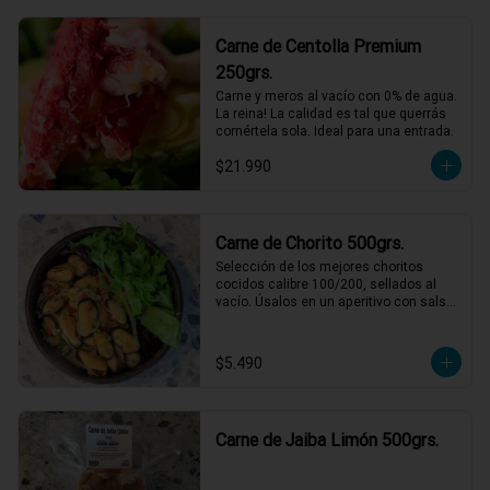
Al pil-pil no fallan!
Carne de Centolla Premium
250grs.
Carne y meros al vacío con 0% de agua. 
La reina! La calidad es tal que querrás 
comértela sola. Ideal para una entrada.
$21.990
Carne de Chorito 500grs.
Selección de los mejores choritos 
cocidos calibre 100/200, sellados al 
vacío. Úsalos en un aperitivo con salsa 
verde o para acompañar unas pastas 
con una rica salsa de tomate.
$5.490
Carne de Jaiba Limón 500grs.