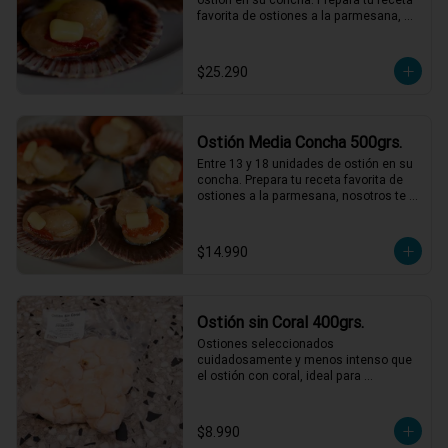
favorita de ostiones a la parmesana, 
nosotros te entregamos el mejor ostión 
del norte de Chile.
$25.290
Ostión Media Concha 500grs.
Entre 13 y 18 unidades de ostión en su 
concha. Prepara tu receta favorita de 
ostiones a la parmesana, nosotros te 
entregamos el mejor ostión del norte 
de Chile.
$14.990
Ostión sin Coral 400grs.
Ostiones seleccionados 
cuidadosamente y menos intenso que 
el ostión con coral, ideal para 
preparaciones como ceviches, pastas, 
al pil pil o a la parmesana.
$8.990