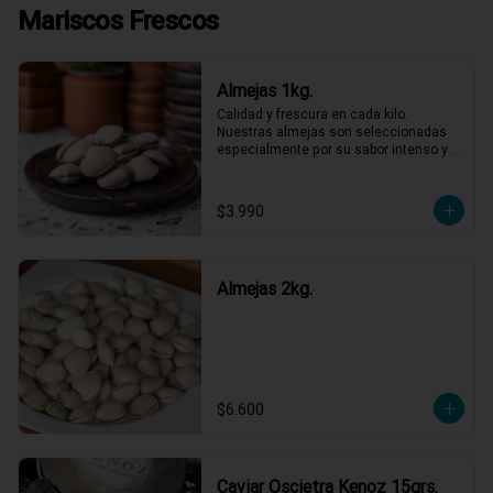
Mariscos Frescos
Almejas 1kg.
Calidad y frescura en cada kilo. 
Nuestras almejas son seleccionadas 
especialmente por su sabor intenso y 
textura perfecta, listas para ser las 
protagonistas de tus platos favoritos. 
No necesitas más para disfrutar de un 
$3.990
sabor marino auténtico y refrescante. 
¡Lleva las tuyas y dale ese gusto 
especial a tu semana!
Almejas 2kg.
$6.600
Caviar Oscietra Kenoz 15grs.