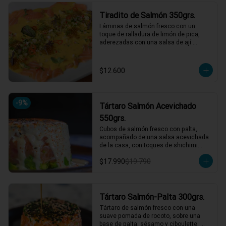
*El peso neto corresponde al producto 
Tiradito de Salmón 350grs.
en su presentación completa, salsas o 
acompañamientos incluidos.
Láminas de salmón fresco con un 
toque de ralladura de limón de pica, 
aderezadas con una salsa de ají 
amarillo que resalta su frescura. 
Completa el plato un pebre seco de 
rabanito y menta, junto a mostaza 
$12.600
encurtida agridulce para un contraste 
perfecto de sabores. ¡Una explosión de 
frescura y picardía en cada bocado! 🌶️
🍋

-
9
%
Tártaro Salmón Acevichado
1 a 2 personas comen de este plato!

550grs.
*El peso neto corresponde al producto 
Cubos de salmón fresco con palta, 
en su presentación completa, salsas o 
acompañado de una salsa acevichada 
acompañamientos incluidos.
de la casa, con toques de shichimi.

$17.990
$19.790
*El peso neto corresponde al producto 
en su presentación completa, salsas o 
acompañamientos incluidos.
Tártaro Salmón-Palta 300grs.
Tártaro de salmón fresco con una 
suave pomada de rocoto, sobre una 
base de palta, sésamo y ciboulette. 