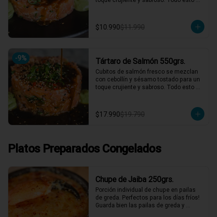
acompañado de nuestra salsa 
agridulce casera y la clásica salsa de 
cilantro. ¡Un tártaro que combina 
$10.990
$11.990
frescura y sabor en cada bocado! 🍣✨

1 a 2 personas comen de este plato!

*El peso neto corresponde al producto 
-
9
%
Tártaro de Salmón 550grs.
en su presentación completa, salsas o 
acompañamientos incluidos.
Cubitos de salmón fresco se mezclan 
con cebollín y sésamo tostado para un 
toque crujiente y sabroso. Todo esto 
acompañado de nuestra salsa 
agridulce casera y la clásica salsa de 
cilantro. ¡Un tártaro que combina 
$17.990
$19.790
frescura y sabor en cada bocado! 🍣✨

2 a 3 personas comen de este plato y 
hasta 4 picotean!

Platos Preparados Congelados
*El peso neto corresponde al producto 
en su presentación completa, salsas o 
acompañamientos incluidos.
Chupe de Jaiba 250grs.
Porción individual de chupe en pailas 
de greda. Perfectos para los días fríos! 
Guarda bien las pailas de greda y 
úsalas cuando quieras!