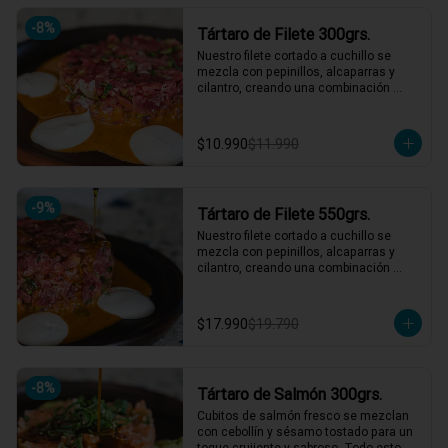
hasta 4 picotean!

-
8
%
Tártaro de Filete 300grs.
*El peso neto corresponde al producto 
en su presentación completa, salsas o 
Nuestro filete cortado a cuchillo se 
acompañamientos incluidos.
mezcla con pepinillos, alcaparras y 
cilantro, creando una combinación 
irresistible. Acompañado de un aderezo 
de mostaza y una mayonesa casera 
que eleva cada bocado. ¡Un clásico 
$10.990
$11.990
reinventado que te hará volver por más! 
🍴🥩

1 a 2 personas comen de este plato!

-
9
%
Tártaro de Filete 550grs.
*El peso neto corresponde al producto 
en su presentación completa, salsas o 
Nuestro filete cortado a cuchillo se 
acompañamientos incluidos.
mezcla con pepinillos, alcaparras y 
cilantro, creando una combinación 
irresistible. Acompañado de un aderezo 
de mostaza y una mayonesa casera 
que eleva cada bocado. ¡Un clásico 
$17.990
$19.790
reinventado que te hará volver por más! 
🍴🥩

3 a 4 personas comen de este plato y 
hasta 5 picotean!

-
8
%
Tártaro de Salmón 300grs.
*El peso neto corresponde al producto 
Cubitos de salmón fresco se mezclan 
en su presentación completa, salsas o 
con cebollín y sésamo tostado para un 
acompañamientos incluidos.
toque crujiente y sabroso. Todo esto 