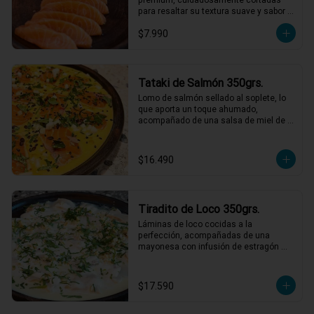
para resaltar su textura suave y sabor 
natural. Perfecto para disfrutar solo o 
$7.990
acompañado de salsa de soya.
Tataki de Salmón 350grs.
Lomo de salmón sellado al soplete, lo 
que aporta un toque ahumado, 
acompañado de una salsa de miel de 
maracuyá y leche de tigre. Servido con 
nabo, cilantro, ají limo y semillas de 
maracuyá y sesamo tostadas.

$16.490
*El peso neto corresponde al producto 
en su presentación completa, salsas o 
acompañamientos incluidos.
Tiradito de Loco 350grs.
Láminas de loco cocidas a la 
perfección, acompañadas de una 
mayonesa con infusión de estragón 
que realza cada bocado. Todo esto con 
un toque de pebre de mote para un final 
lleno de sabor y tradición. ¡Un platillo 
$17.590
que no te querrás perder! 🍽️🌿

1 a 2 personas comen de este plato!
