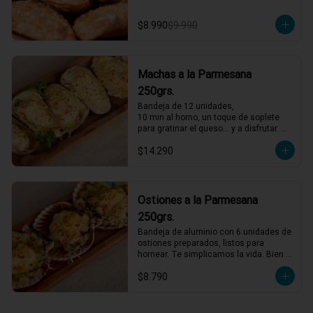
$8.990
$9.990
Machas a la Parmesana
250grs.
Bandeja de 12 unidades,

10 min al horno, un toque de soplete 
para gratinar el queso… y a disfrutar. 
Así de fácil
$14.290
Ostiones a la Parmesana
250grs.
Bandeja de aluminio con 6 unidades de 
ostiones preparados, listos para 
hornear. Te simplicamos la vida. Bien 
descongelados, horno al máximo, 4 
$8.790
minutos y servir.