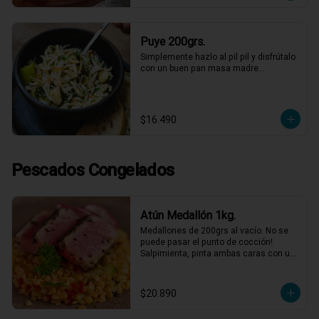
Puye 200grs.
Simplemente hazlo al pil pil y disfrútalo 
con un buen pan masa madre…
$16.490
Pescados Congelados
Atún Medallón 1kg.
Medallones de 200grs al vacío. No se 
puede pasar el punto de cocción! 
Salpimienta, pinta ambas caras con un 
toque de mostaza dijón, luego cubre 
éstas con semillas de sésamo y dora 
con un poco de aceite de oliva por 20-
$20.890
30 segundos a fuego fuerte por cada 
cara.