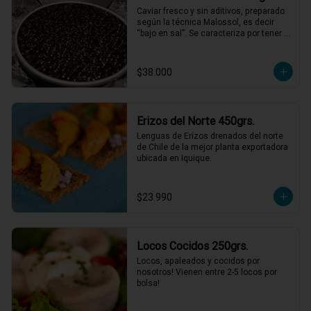
Caviar fresco y sin aditivos, preparado 
según la técnica Malossol, es decir 
“bajo en sal”. Se caracteriza por tener 
una variedad de sabores que combinan 
frutos secos, mantequilla y sabores 
marinos, con matices únicos para cada 
$38.000
cosecha. De calibre entre 2,7 y 3,1 mm, 
colores que varían entre el gris oscuro 
y el verde oliva.
Erizos del Norte 450grs.
Lenguas de Erizos drenados del norte 
de Chile de la mejor planta exportadora 
ubicada en Iquique.
$23.990
Locos Cocidos 250grs.
Locos, apaleados y cocidos por 
nosotros! Vienen entre 2-5 locos por 
bolsa!