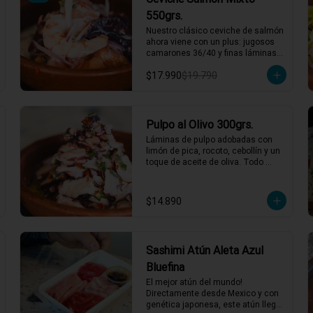
550grs.
Nuestro clásico ceviche de salmón 
ahora viene con un plus: jugosos 
camarones 36/40 y finas láminas 
de pulpo. Disfruta de la 
$17.990
$19.790
combinación perfecta de sabores 
frescos y marinos, todo bañado en 
una leche de tigre que hará bailar 
tu paladar 🐟🦐🦑

2 a 3 personas comen de este 
Pulpo al Olivo 300grs.
plato y hasta 4 picotean!

Láminas de pulpo adobadas con 
limón de pica, rocoto, cebollín y un 
*El peso neto corresponde al 
toque de aceite de oliva. Todo 
producto en su presentación 
acompañado de una suave salsa 
completa, salsas o 
al olivo que eleva el sabor a otro 
acompañamientos incluidos.
nivel. ¡Perfecto para quienes 
$14.890
buscan algo especial y lleno de 
sabor! 🐙🍋

1 a 2 personas comen de este 
plato!

Sashimi Atún Aleta Azul
*El peso neto corresponde al 
Bluefina
producto en su presentación 
El mejor atún del mundo! 
completa, salsas o 
Directamente desde Mexico y con 
acompañamientos incluidos.
genética japonesa, este atún llega 