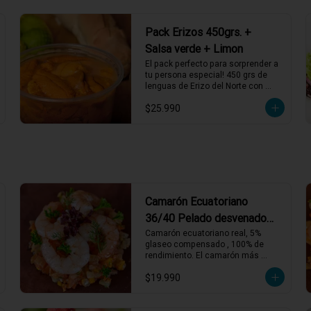
Pack Erizos 450grs. +
Salsa verde + Limon
El pack perfecto para sorprender a 
tu persona especial! 450 grs de 
lenguas de Erizo del Norte con 
salsa verde y limón de pica, listos 
$25.990
para servir!
Camarón Ecuatoriano
36/40 Pelado desvenado
1kg.
Camarón ecuatoriano real, 5% 
glaseo compensado , 100% de 
rendimiento. El camarón más 
premium del Mercado.
$19.990