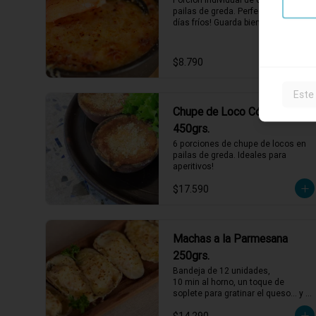
pailas de greda. Perfectos para los 
días fríos! Guarda bien las pailas de 
greda y úsalas cuando quieras!
$8.790
Este
Chupe de Loco Cóctel
450grs.
6 porciones de chupe de locos en 
pailas de greda. Ideales para 
aperitivos!
$17.590
Machas a la Parmesana
250grs.
Bandeja de 12 unidades,

10 min al horno, un toque de 
soplete para gratinar el queso… y a 
disfrutar. Así de fácil