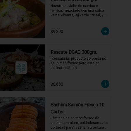
1 a 2 personas comen de este 
Nuestro ceviche de corvina o 
plato!

reineta, mezclado con una salsa 
verde vibrante, ají verde cristal, y un 
*El peso neto corresponde al 
toque de merkén ahumado. 
producto en su presentación 
Acompañado por un exquisito 
completa, salsas o 
caldo de locos con limón, 
$9.890
acompañamientos incluidos.
reducción de chardonnay y un 
toque de aceite de oliva. ¡Una 
explosión de sabores que te llevará 
directo al mar! 🌊🍋

Rescate DCAC 300grs.
1 a 2 personas comen de este 
plato!

¡Rescata un producto sorpresa no 
es lo más fresco pero esta en 
*El peso neto corresponde al 
perfecto estado!

producto en su presentación 
Producto sorpresa de 300 grs. con 
completa, salsas o 
salsa incluida, puede tener su 
acompañamientos incluidos.
fecha de caducidad el mismo día o 
$6.000
al día siguiente.

*El peso neto corresponde al 
producto en su presentación 
completa, salsas o 
Sashimi Salmón Fresco 10
acompañamientos incluidos.
Cortes
Láminas de salmón fresco de 
calidad premium, cuidadosamente 
cortadas para resaltar su textura 