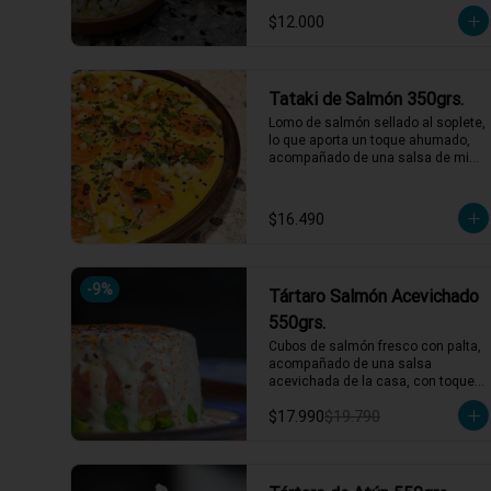
fecha de caducidad el mismo día o 
producto en su presentación 
$12.000
al día siguiente.

completa, salsas o 
*El peso neto corresponde al 
acompañamientos incluidos.
producto en su presentación 
completa, salsas o 
Tataki de Salmón 350grs.
acompañamientos incluidos.
Lomo de salmón sellado al soplete, 
lo que aporta un toque ahumado, 
acompañado de una salsa de miel 
de maracuyá y leche de tigre. 
Servido con nabo, cilantro, ají limo y 
semillas de maracuyá y sesamo 
$16.490
tostadas.

*El peso neto corresponde al 
producto en su presentación 
-
9
%
Tártaro Salmón Acevichado
completa, salsas o 
acompañamientos incluidos.
550grs.
Cubos de salmón fresco con palta, 
acompañado de una salsa 
acevichada de la casa, con toques 
de shichimi.

$17.990
$19.790
*El peso neto corresponde al 
producto en su presentación 
completa, salsas o 
acompañamientos incluidos.