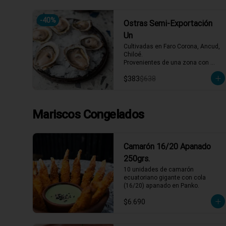
-
40
%
Ostras Semi-Exportación
Un
Cultivadas en Faro Corona, Ancud, 
Chiloé.

Provenientes de una zona con 
afluencia de aguas dulces, lo que 
$383
$638
aporta un sabor equilibrado y 
distintivo. Se reciben vivas 
semanalmente y se abren al 
momento del servicio.
Mariscos Congelados
Camarón 16/20 Apanado
250grs.
10 unidades de camarón 
ecuatoriano gigante con cola 
(16/20) apanado en Panko.
$6.690