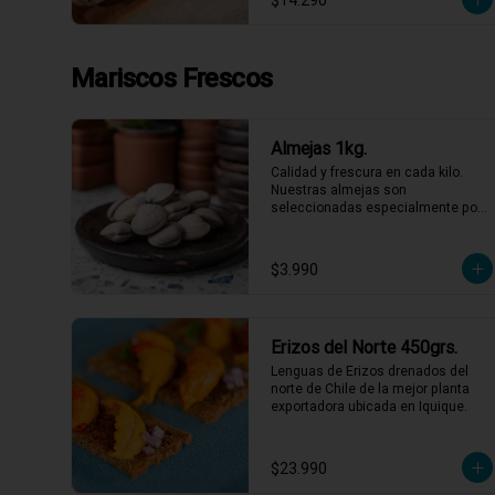
$14.290
Mariscos Frescos
Almejas 1kg.
Calidad y frescura en cada kilo. 
Nuestras almejas son 
seleccionadas especialmente por 
su sabor intenso y textura perfecta, 
listas para ser las protagonistas de 
tus platos favoritos. No necesitas 
$3.990
más para disfrutar de un sabor 
marino auténtico y refrescante. 
¡Lleva las tuyas y dale ese gusto 
especial a tu semana!
Erizos del Norte 450grs.
Lenguas de Erizos drenados del 
norte de Chile de la mejor planta 
exportadora ubicada en Iquique.
$23.990