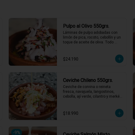
ras
Pulpo al Olivo 550grs.
Láminas de pulpo adobadas con 
limón de pica, rocoto, cebollín y un 
 agosto
toque de aceite de oliva. Todo 
acompañado de una suave salsa 
al olivo que eleva el sabor a otro 
nivel. ¡Perfecto para quienes 
$24.190
buscan algo especial y lleno de 
sabor! 🐙🍋

2 a 3 personas comen de este 
plato y hasta 4 picotean!

Ceviche Chileno 550grs.
*El peso neto corresponde al 
Ceviche de corvina o reineta 
producto en su presentación 
fresca, navajuela, langostinos, 
completa, salsas o 
cebolla, ají verde, cilantro y merkén 
acompañamientos incluidos.
con caldito de locos. Un ceviche 
con ese gustito a nuestro mar, y 
obvio si es chileno es weno!!
$18.990
-
9
%
Ceviche Salmón Mixto