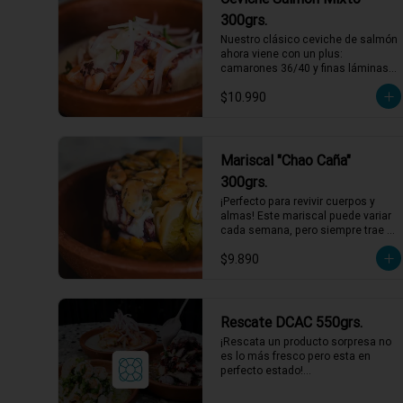
1 a 2 personas comen de este 
300grs.
plato!

Nuestro clásico ceviche de salmón 
*El peso neto corresponde al 
ahora viene con un plus: 
producto en su presentación 
camarones 36/40 y finas láminas 
completa, salsas o 
de pulpo. Disfruta de la 
acompañamientos incluidos.
$10.990
combinación perfecta de sabores 
frescos y marinos, todo bañado en 
una leche de tigre que hará bailar 
tu paladar 🐟🦐🦑

1 a 2 personas comen de este 
Mariscal "Chao Caña"
plato!

300grs.
*El peso neto corresponde al 
¡Perfecto para revivir cuerpos y 
producto en su presentación 
almas! Este mariscal puede variar 
completa, salsas o 
cada semana, pero siempre trae 
acompañamientos incluidos.
una explosión de sabores marinos. 
$9.890
Los más comunes: choritos, 
camarones nacionales, chochas, 
pulpo, erizos, y ulte. Todo esto, 
bañado en un gazpacho de piure 
que equilibra a la perfección. ¡Ideal 
Rescate DCAC 550grs.
para dejar atrás cualquier resaca! 
¡Rescata un producto sorpresa no 
🌊🌶️

es lo más fresco pero esta en 
1 a 2 personas comen de este 
perfecto estado!

plato!

Producto sorpresa para compartir. 
con salsa incluida, puede tener su 
*El peso neto corresponde al 