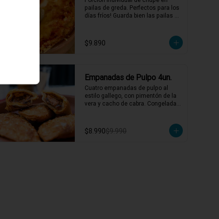
pailas de greda. Perfectos para los 
días fríos! Guarda bien las pailas de 
greda y úsalas cuando quieras!
$9.890
-
10
%
Empanadas de Pulpo 4un.
Cuatro empanadas de pulpo al 
estilo gallego, con pimentón de la 
vera y cacho de cabra. Congeladas 
listas para freir!
$8.990
$9.990