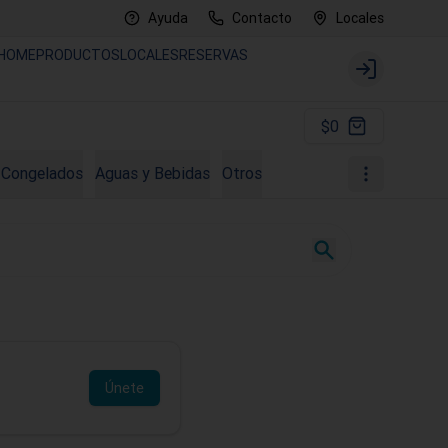
Ayuda
Contacto
Locales
HOME
PRODUCTOS
LOCALES
RESERVAS
Login
$0
 Congelados
Aguas y Bebidas
Otros
Únete