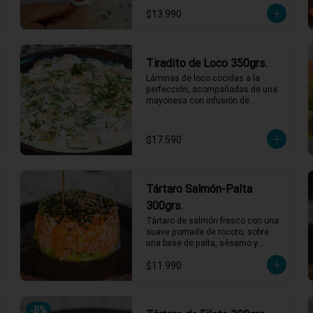
a ser tu nuevo favorito! 120 grs de 
$13.990
Sashimi, Mix de cortes 
seleccionados.
Tiradito de Loco 350grs.
Láminas de loco cocidas a la 
perfección, acompañadas de una 
mayonesa con infusión de 
estragón que realza cada bocado. 
Todo esto con un toque de pebre 
de mote para un final lleno de sabor 
$17.590
y tradición. ¡Un platillo que no te 
querrás perder! 🍽️🌿

1 a 2 personas comen de este 
plato!

Tártaro Salmón-Palta
*El peso neto corresponde al 
300grs.
producto en su presentación 
Tártaro de salmón fresco con una 
completa, salsas o 
suave pomada de rocoto, sobre 
acompañamientos incluidos.
una base de palta, sésamo y 
ciboulette. Todo esto, bañado en 
$11.990
una salsa ponzu que realza los 
sabores con un toque cítrico y 
umami. ¡Perfecto para una 
experiencia de sabor única y 
-
8
%
deliciosa! 🥑🍣✨
