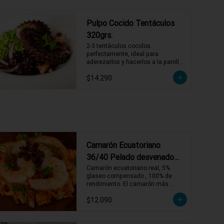
Pulpo Cocido Tentáculos
320grs.
2-3 tentáculos cocidos 
perfectamente, ideal para 
aderezarlos y hacerlos a la parrilla 
o sartén con un previo adobado, 
$14.290
también puedes comerlos así con 
alguna salsa mayonesa
Camarón Ecuatoriano
36/40 Pelado desvenado
500grs.
Camarón ecuatoriano real, 5% 
glaseo compensado , 100% de 
rendimiento. El camarón más 
premium del Mercado.
$12.090