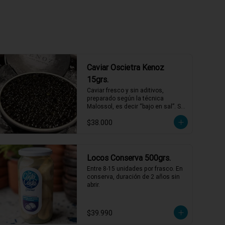
Caviar Oscietra Kenoz
15grs.
Caviar fresco y sin aditivos, 
preparado según la técnica 
Malossol, es decir “bajo en sal”. Se 
caracteriza por tener una variedad 
$38.000
de sabores que combinan frutos 
secos, mantequilla y sabores 
marinos, con matices únicos para 
cada cosecha. De calibre entre 2,7 
y 3,1 mm, colores que varían entre 
Locos Conserva 500grs.
el gris oscuro y el verde oliva.
Entre 8-15 unidades por frasco. En 
conserva, duración de 2 años sin 
abrir.
$39.990