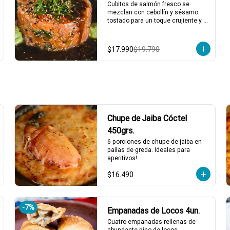
*El peso neto corresponde al 
Cubitos de salmón fresco se 
producto en su presentación 
mezclan con cebollín y sésamo 
completa, salsas o 
tostado para un toque crujiente y 
acompañamientos incluidos.
sabroso. Todo esto acompañado 
de nuestra salsa agridulce casera 
y la clásica salsa de cilantro. ¡Un 
$17.990
$19.790
tártaro que combina frescura y 
sabor en cada bocado! 🍣✨

2 a 3 personas comen de este 
plato y hasta 4 picotean!

*El peso neto corresponde al 
producto en su presentación 
completa, salsas o 
Chupe de Jaiba Cóctel
acompañamientos incluidos.
450grs.
6 porciones de chupe de jaiba en 
pailas de greda. Ideales para 
aperitivos!
$16.490
-
7
%
Empanadas de Locos 4un.
Cuatro empanadas rellenas de 
abundante pino de locos. 