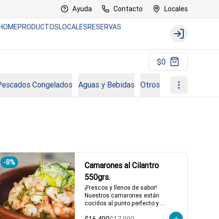
Ayuda
Contacto
Locales
HOME
PRODUCTOS
LOCALES
RESERVAS
Login
$0
Pescados Congelados
Aguas y Bebidas
Otros
Comisiones
-
8
%
Camarones al Cilantro
550grs.
¡Frescos y llenos de sabor! 
Nuestros camarones están 
cocidos al punto perfecto y 
bañados en un aliño de limón de 
pica, cilantro fresco, y cebollín. 