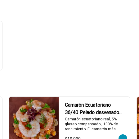
Camarón Ecuatoriano
36/40 Pelado desvenado
1kg.
Camarón ecuatoriano real, 5% 
glaseo compensado , 100% de 
rendimiento. El camarón más 
premium del Mercado.