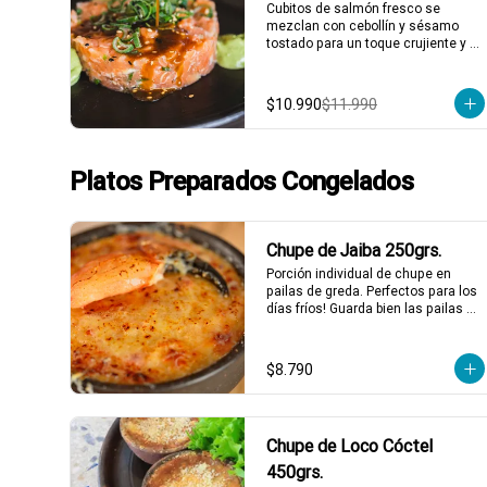
*El peso neto corresponde al 
Cubitos de salmón fresco se 
producto en su presentación 
mezclan con cebollín y sésamo 
completa, salsas o 
tostado para un toque crujiente y 
acompañamientos incluidos.
sabroso. Todo esto acompañado 
de nuestra salsa agridulce casera 
y la clásica salsa de cilantro. ¡Un 
$10.990
$11.990
tártaro que combina frescura y 
sabor en cada bocado! 🍣✨

1 a 2 personas comen de este 
plato!

Platos Preparados Congelados
*El peso neto corresponde al 
producto en su presentación 
completa, salsas o 
Chupe de Jaiba 250grs.
acompañamientos incluidos.
Porción individual de chupe en 
pailas de greda. Perfectos para los 
días fríos! Guarda bien las pailas de 
greda y úsalas cuando quieras!
$8.790
Chupe de Loco Cóctel
450grs.