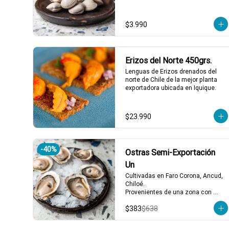
su sabor intenso y textura perfecta, 
listas para ser las protagonistas de 
tus platos favoritos. No necesitas 
$3.990
más para disfrutar de un sabor 
marino auténtico y refrescante. 
¡Lleva las tuyas y dale ese gusto 
especial a tu semana!
Erizos del Norte 450grs.
Lenguas de Erizos drenados del 
norte de Chile de la mejor planta 
exportadora ubicada en Iquique.
$23.990
-
40
%
Ostras Semi-Exportación
Un
Cultivadas en Faro Corona, Ancud, 
Chiloé.

Provenientes de una zona con 
afluencia de aguas dulces, lo que 
$383
$638
aporta un sabor equilibrado y 
distintivo. Se reciben vivas 
semanalmente y se abren al 