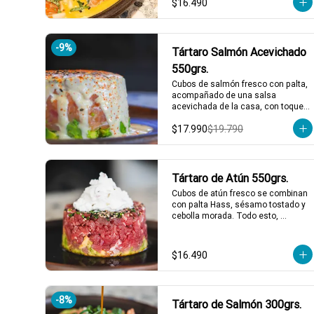
$16.490
tostadas.

*El peso neto corresponde al 
producto en su presentación 
-
9
%
Tártaro Salmón Acevichado
completa, salsas o 
acompañamientos incluidos.
550grs.
Cubos de salmón fresco con palta, 
acompañado de una salsa 
acevichada de la casa, con toques 
de shichimi.

$17.990
$19.790
*El peso neto corresponde al 
producto en su presentación 
completa, salsas o 
acompañamientos incluidos.
Tártaro de Atún 550grs.
Cubos de atún fresco se combinan 
con palta Hass, sésamo tostado y 
cebolla morada. Todo esto, 
acompañado de nuestra salsa 
tártara casera y una salsa de soya 
saborizada con jengibre y ajo. ¡Un 
$16.490
tártaro lleno de frescura y sabor 
que te hará pedir más! 🥑🍣

2 a 3 personas comen de este 
plato y hasta 4 picotean!

-
8
%
Tártaro de Salmón 300grs.