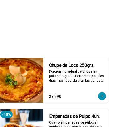
*El peso neto corresponde al 
producto en su presentación 
completa, salsas o 
acompañamientos incluidos.
Chupe de Loco 250grs.
Porción individual de chupe en 
pailas de greda. Perfectos para los 
días fríos! Guarda bien las pailas de 
greda y úsalas cuando quieras!
$9.890
-
10
%
Empanadas de Pulpo 4un.
Cuatro empanadas de pulpo al 
estilo gallego, con pimentón de la 