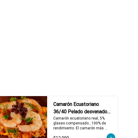
Camarón Ecuatoriano
36/40 Pelado desvenado
500grs.
Camarón ecuatoriano real, 5% 
glaseo compensado , 100% de 
rendimiento. El camarón más 
premium del Mercado.