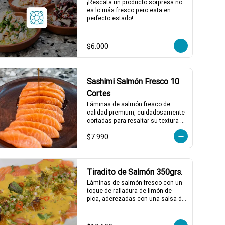
¡Rescata un producto sorpresa no 
es lo más fresco pero esta en 
*El peso neto corresponde al 
perfecto estado!

producto en su presentación 
Producto sorpresa de 300 grs. con 
completa, salsas o 
salsa incluida, puede tener su 
acompañamientos incluidos.
fecha de caducidad el mismo día o 
$6.000
al día siguiente.

*El peso neto corresponde al 
producto en su presentación 
completa, salsas o 
Sashimi Salmón Fresco 10
acompañamientos incluidos.
Cortes
Láminas de salmón fresco de 
calidad premium, cuidadosamente 
cortadas para resaltar su textura 
suave y sabor natural. Perfecto 
$7.990
para disfrutar solo o acompañado 
de salsa de soya.
Tiradito de Salmón 350grs.
Láminas de salmón fresco con un 
toque de ralladura de limón de 
pica, aderezadas con una salsa de 
ají amarillo que resalta su frescura. 
Completa el plato un pebre seco de 
rabanito y menta, junto a mostaza 