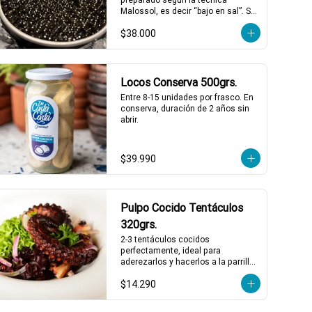
Malossol, es decir “bajo en sal”. Se 
caracteriza por tener una variedad 
$38.000
de sabores que combinan frutos 
secos, mantequilla y sabores 
marinos, con matices únicos para 
cada cosecha. De calibre entre 2,7 
y 3,1 mm, colores que varían entre 
Locos Conserva 500grs.
el gris oscuro y el verde oliva.
Entre 8-15 unidades por frasco. En 
conserva, duración de 2 años sin 
abrir.
$39.990
Pulpo Cocido Tentáculos
320grs.
2-3 tentáculos cocidos 
perfectamente, ideal para 
aderezarlos y hacerlos a la parrilla 
o sartén con un previo adobado, 
$14.290
también puedes comerlos así con 
alguna salsa mayonesa