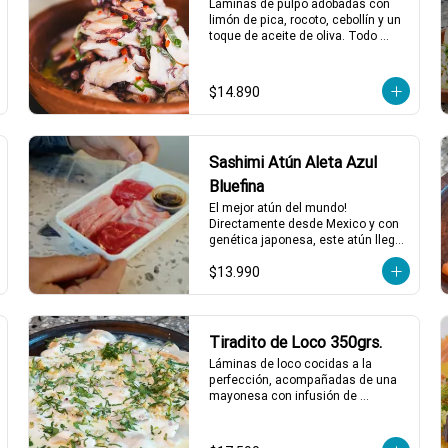
Láminas de pulpo adobadas con 
limón de pica, rocoto, cebollín y un 
*El peso neto corresponde al 
toque de aceite de oliva. Todo 
producto en su presentación 
acompañado de una suave salsa 
completa, salsas o 
al olivo que eleva el sabor a otro 
acompañamientos incluidos.
nivel. ¡Perfecto para quienes 
$14.890
buscan algo especial y lleno de 
sabor! 🐙🍋

1 a 2 personas comen de este 
plato!

Sashimi Atún Aleta Azul
*El peso neto corresponde al 
Bluefina
producto en su presentación 
El mejor atún del mundo! 
completa, salsas o 
Directamente desde Mexico y con 
acompañamientos incluidos.
genética japonesa, este atún llega 
a ser tu nuevo favorito! 120 grs de 
$13.990
Sashimi, Mix de cortes 
seleccionados.
Tiradito de Loco 350grs.
Láminas de loco cocidas a la 
perfección, acompañadas de una 
mayonesa con infusión de 
estragón que realza cada bocado. 
Todo esto con un toque de pebre 
de mote para un final lleno de sabor 