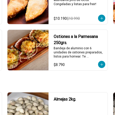
Congeladas y listas para freir!
$10.190
$10.990
Ostiones a la Parmesana
250grs.
Bandeja de aluminio con 6 
unidades de ostiones preparados, 
listos para hornear. Te 
simplicamos la vida. Bien 
$8.790
descongelados, horno al máximo, 
4 minutos y servir.
Almejas 2kg.