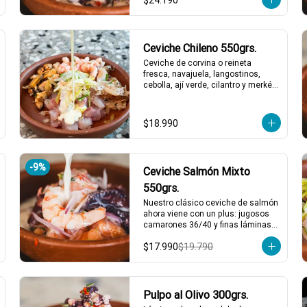
$24.190
buscan algo especial y lleno de 
sabor! 🐙🍋

2 a 3 personas comen de este 
plato y hasta 4 picotean!

Ceviche Chileno 550grs.
ras
*El peso neto corresponde al 
Ceviche de corvina o reineta 
producto en su presentación 
fresca, navajuela, langostinos, 
completa, salsas o 
cebolla, ají verde, cilantro y merkén 
 agosto
acompañamientos incluidos.
con caldito de locos. Un ceviche 
con ese gustito a nuestro mar, y 
obvio si es chileno es weno!!
$18.990
-
9
%
Ceviche Salmón Mixto
550grs.
Nuestro clásico ceviche de salmón 
ahora viene con un plus: jugosos 
camarones 36/40 y finas láminas 
de pulpo. Disfruta de la 
$17.990
$19.790
combinación perfecta de sabores 
frescos y marinos, todo bañado en 
una leche de tigre que hará bailar 
tu paladar 🐟🦐🦑

2 a 3 personas comen de este 
Pulpo al Olivo 300grs.
plato y hasta 4 picotean!
