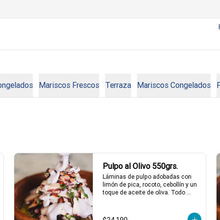
ongelados
Mariscos Frescos
Terraza
Mariscos Congelados
Pulpo al Olivo 550grs.
Láminas de pulpo adobadas con 
limón de pica, rocoto, cebollín y un 
toque de aceite de oliva. Todo 
acompañado de una suave salsa 
al olivo que eleva el sabor a otro 
nivel. ¡Perfecto para quienes 