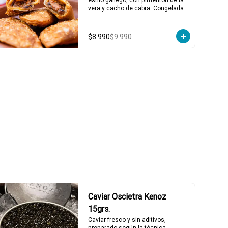
vera y cacho de cabra. Congeladas 
listas para freir!
$8.990
$9.990
Caviar Oscietra Kenoz
15grs.
Caviar fresco y sin aditivos, 
preparado según la técnica 