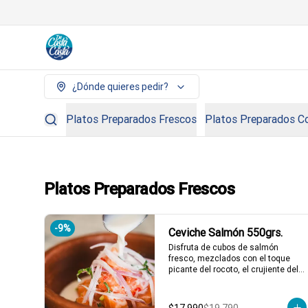
¿Dónde quieres pedir?
Platos Preparados Frescos
Platos Preparados C
Platos Preparados Frescos
-
9
%
Ceviche Salmón 550grs.
Disfruta de cubos de salmón 
fresco, mezclados con el toque 
picante del rocoto, el crujiente del 
apio, y el sabor único de la cebolla 
y cilantro finamente picados. Todo 
esto, acompañado de nuestra 