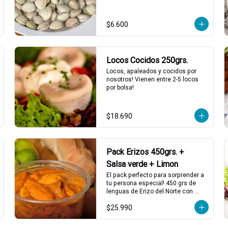
$6.600
Locos Cocidos 250grs.
Locos, apaleados y cocidos por 
nosotros! Vienen entre 2-5 locos 
por bolsa!
$18.690
Pack Erizos 450grs. +
Salsa verde + Limon
El pack perfecto para sorprender a 
tu persona especial! 450 grs de 
lenguas de Erizo del Norte con 
salsa verde y limón de pica, listos 
$25.990
para servir!