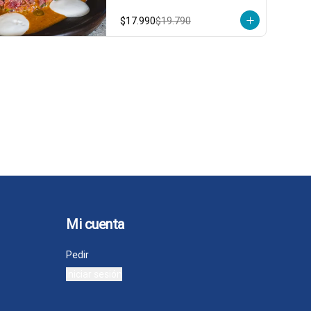
aderezo de mostaza y una 
mayonesa casera que eleva cada 
$17.990
$19.790
bocado. ¡Un clásico reinventado 
que te hará volver por más! 🍴🥩

3 a 4 personas comen de este 
plato y hasta 5 picotean!

*El peso neto corresponde al 
producto en su presentación 
completa, salsas o 
acompañamientos incluidos.
Mi cuenta
Pedir
Iniciar sesión