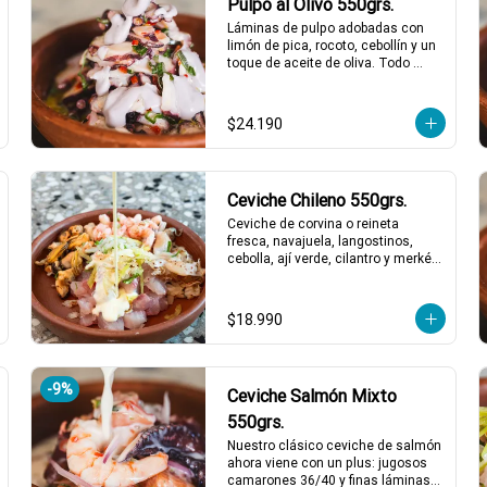
Pulpo al Olivo 550grs.
Láminas de pulpo adobadas con 
limón de pica, rocoto, cebollín y un 
toque de aceite de oliva. Todo 
acompañado de una suave salsa 
al olivo que eleva el sabor a otro 
nivel. ¡Perfecto para quienes 
$24.190
buscan algo especial y lleno de 
sabor! 🐙🍋

2 a 3 personas comen de este 
plato y hasta 4 picotean!

Ceviche Chileno 550grs.
*El peso neto corresponde al 
Ceviche de corvina o reineta 
producto en su presentación 
fresca, navajuela, langostinos, 
completa, salsas o 
cebolla, ají verde, cilantro y merkén 
acompañamientos incluidos.
con caldito de locos. Un ceviche 
con ese gustito a nuestro mar, y 
obvio si es chileno es weno!!
$18.990
-
9
%
Ceviche Salmón Mixto
550grs.
Nuestro clásico ceviche de salmón 
ahora viene con un plus: jugosos 
camarones 36/40 y finas láminas 