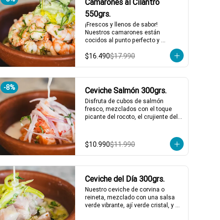
Camarones al Cilantro
550grs.
¡Frescos y llenos de sabor! 
Nuestros camarones están 
cocidos al punto perfecto y 
bañados en un aliño de limón de 
$16.490
$17.990
pica, cilantro fresco, y cebollín. 
Acompañados de una salsa de 
cilantro que le da ese toque final 
irresistible. ¡Perfectos para una 
-
8
%
comida rápida y deliciosa! 🌿🍤

Ceviche Salmón 300grs.
2 a 3 personas comen de este 
Disfruta de cubos de salmón 
plato y hasta 4 picotean!

fresco, mezclados con el toque 
picante del rocoto, el crujiente del 
*El peso neto corresponde al 
apio, y el sabor único de la cebolla 
producto en su presentación 
y cilantro finamente picados. Todo 
completa, salsas o 
esto, acompañado de nuestra 
acompañamientos incluidos.
$10.990
$11.990
leche de tigre, que le da ese punch 
perfecto. ¡Ideal para esos 
momentos en que necesitas un 
plato refrescante y lleno de vida! 🍋
Ceviche del Día 300grs.
🐟

1 a 2 personas comen de este 
Nuestro ceviche de corvina o 
plato!

reineta, mezclado con una salsa 
verde vibrante, ají verde cristal, y un 
*El peso neto corresponde al 
toque de merkén ahumado. 
producto en su presentación 