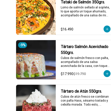
Tataki de Salmón 350grs.
acompañamientos incluidos.
Lomo de salmón sellado al soplete, 
lo que aporta un toque ahumado, 
acompañado de una salsa de miel 
de maracuyá y leche de tigre. 
Servido con nabo, cilantro, ají limo y 
semillas de maracuyá y sesamo 
$16.490
tostadas.

*El peso neto corresponde al 
producto en su presentación 
-
9
%
Tártaro Salmón Acevichado
completa, salsas o 
acompañamientos incluidos.
550grs.
Cubos de salmón fresco con palta, 
acompañado de una salsa 
acevichada de la casa, con toques 
de shichimi.

$17.990
$19.790
*El peso neto corresponde al 
producto en su presentación 
completa, salsas o 
acompañamientos incluidos.
Tártaro de Atún 550grs.
Cubos de atún fresco se combinan 
con palta Hass, sésamo tostado y 
cebolla morada. Todo esto, 
acompañado de nuestra salsa 