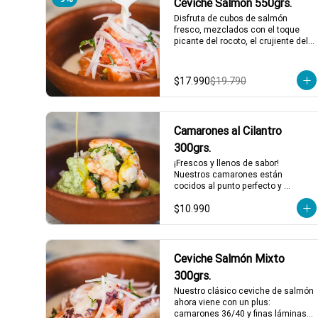
Ceviche Salmón 550grs.
Disfruta de cubos de salmón 
fresco, mezclados con el toque 
picante del rocoto, el crujiente del 
apio, y el sabor único de la cebolla 
y cilantro finamente picados. Todo 
esto, acompañado de nuestra 
$17.990
$19.790
leche de tigre, que le da ese punch 
perfecto. ¡Ideal para esos 
momentos en que necesitas un 
plato refrescante y lleno de vida! 🍋
Camarones al Cilantro
🐟

2 a 3 personas comen de este 
300grs.
plato y hasta 4 picotean!

¡Frescos y llenos de sabor! 
Nuestros camarones están 
*El peso neto corresponde al 
cocidos al punto perfecto y 
producto en su presentación 
bañados en un aliño de limón de 
completa, salsas o 
$10.990
pica, cilantro fresco, y cebollín. 
acompañamientos incluidos.
Acompañados de una salsa de 
cilantro que le da ese toque final 
irresistible. ¡Perfectos para una 
comida rápida y deliciosa! 🌿🍤

Ceviche Salmón Mixto
1 a 2 personas comen de este 
300grs.
plato!

Nuestro clásico ceviche de salmón 
*El peso neto corresponde al 
ahora viene con un plus: 
producto en su presentación 
camarones 36/40 y finas láminas 