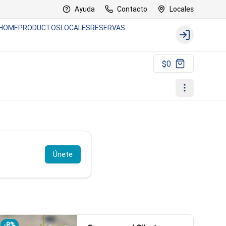
Ayuda
Contacto
Locales
HOME
PRODUCTOS
LOCALES
RESERVAS
Login
$0
Únete
-
8
%