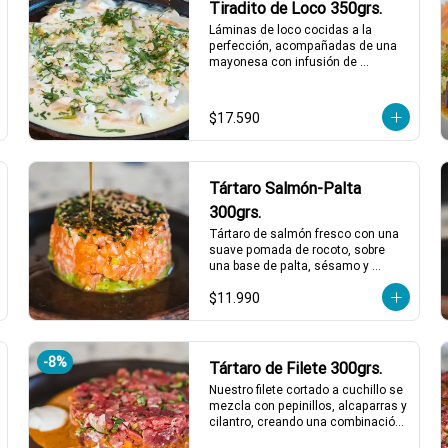
Tiradito de Loco 350grs.
Láminas de loco cocidas a la 
perfección, acompañadas de una 
mayonesa con infusión de 
estragón que realza cada bocado. 
Todo esto con un toque de pebre 
de mote para un final lleno de sabor 
$17.590
y tradición. ¡Un platillo que no te 
querrás perder! 🍽️🌿

1 a 2 personas comen de este 
plato!

Tártaro Salmón-Palta
*El peso neto corresponde al 
300grs.
producto en su presentación 
Tártaro de salmón fresco con una 
completa, salsas o 
suave pomada de rocoto, sobre 
acompañamientos incluidos.
una base de palta, sésamo y 
ciboulette. Todo esto, bañado en 
$11.990
una salsa ponzu que realza los 
sabores con un toque cítrico y 
umami. ¡Perfecto para una 
experiencia de sabor única y 
-
8
%
deliciosa! 🥑🍣✨

Tártaro de Filete 300grs.
1 a 2 personas comen de este 
Nuestro filete cortado a cuchillo se 
plato!

mezcla con pepinillos, alcaparras y 
cilantro, creando una combinación 
*El peso neto corresponde al 
irresistible. Acompañado de un 
producto en su presentación 