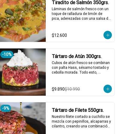
Tiradito de Salmón 350grs.
Láminas de salmón fresco con un 
toque de ralladura de limón de 
pica, aderezadas con una salsa de 
ají amarillo que resalta su frescura. 
Completa el plato un pebre seco de 
rabanito y menta, junto a mostaza 
$12.600
encurtida agridulce para un 
contraste perfecto de sabores. 
¡Una explosión de frescura y 
picardía en cada bocado! 🌶️🍋

-
10
%
Tártaro de Atún 300grs.
1 a 2 personas comen de este 
plato!

Cubos de atún fresco se combinan 
con palta Hass, sésamo tostado y 
*El peso neto corresponde al 
cebolla morada. Todo esto, 
producto en su presentación 
acompañado de nuestra salsa 
completa, salsas o 
tártara casera y una salsa de soya 
acompañamientos incluidos.
saborizada con jengibre y ajo. ¡Un 
$9.890
$10.990
tártaro lleno de frescura y sabor 
que te hará pedir más! 🥑🍣

1 a 2 personas comen de este 
plato!

-
9
%
Tártaro de Filete 550grs.
*El peso neto corresponde al 
Nuestro filete cortado a cuchillo se 
producto en su presentación 
mezcla con pepinillos, alcaparras y 
completa, salsas o 
cilantro, creando una combinación 
acompañamientos incluidos.
irresistible. Acompañado de un 