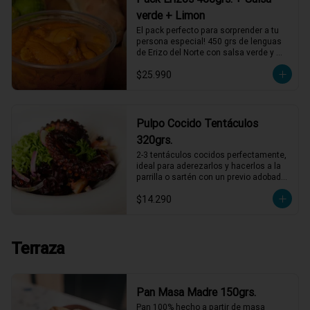
verde + Limon
El pack perfecto para sorprender a tu 
persona especial! 450 grs de lenguas 
de Erizo del Norte con salsa verde y 
limón de pica, listos para servir!
$25.990
Pulpo Cocido Tentáculos
320grs.
2-3 tentáculos cocidos perfectamente, 
ideal para aderezarlos y hacerlos a la 
parrilla o sartén con un previo adobado, 
también puedes comerlos así con 
$14.290
alguna salsa mayonesa
Terraza
Pan Masa Madre 150grs.
Pan 100% hecho a partir de masa 