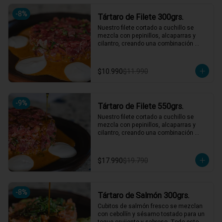
hasta 4 picotean!

-
8
%
Tártaro de Filete 300grs.
*El peso neto corresponde al producto 
en su presentación completa, salsas o 
Nuestro filete cortado a cuchillo se 
acompañamientos incluidos.
mezcla con pepinillos, alcaparras y 
cilantro, creando una combinación 
irresistible. Acompañado de un aderezo 
de mostaza y una mayonesa casera 
que eleva cada bocado. ¡Un clásico 
$10.990
$11.990
reinventado que te hará volver por más! 
🍴🥩

1 a 2 personas comen de este plato!

-
9
%
Tártaro de Filete 550grs.
*El peso neto corresponde al producto 
en su presentación completa, salsas o 
Nuestro filete cortado a cuchillo se 
acompañamientos incluidos.
mezcla con pepinillos, alcaparras y 
cilantro, creando una combinación 
irresistible. Acompañado de un aderezo 
de mostaza y una mayonesa casera 
que eleva cada bocado. ¡Un clásico 
$17.990
$19.790
reinventado que te hará volver por más! 
🍴🥩

3 a 4 personas comen de este plato y 
hasta 5 picotean!

-
8
%
Tártaro de Salmón 300grs.
*El peso neto corresponde al producto 
Cubitos de salmón fresco se mezclan 
en su presentación completa, salsas o 
con cebollín y sésamo tostado para un 
acompañamientos incluidos.
toque crujiente y sabroso. Todo esto 