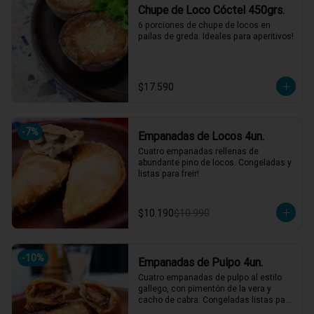
Chupe de Loco Cóctel 450grs.
6 porciones de chupe de locos en 
pailas de greda. Ideales para aperitivos!
$17.590
-
7
%
Empanadas de Locos 4un.
Cuatro empanadas rellenas de 
abundante pino de locos. Congeladas y 
listas para freir!
$10.190
$10.990
-
10
%
Empanadas de Pulpo 4un.
Cuatro empanadas de pulpo al estilo 
gallego, con pimentón de la vera y 
cacho de cabra. Congeladas listas para 
freir!