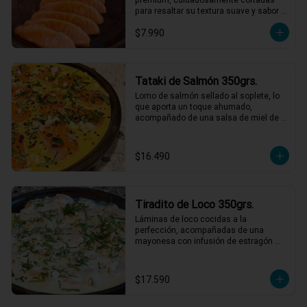
para resaltar su textura suave y sabor 
natural. Perfecto para disfrutar solo o 
$7.990
acompañado de salsa de soya.
Tataki de Salmón 350grs.
Lomo de salmón sellado al soplete, lo 
que aporta un toque ahumado, 
acompañado de una salsa de miel de 
maracuyá y leche de tigre. Servido con 
nabo, cilantro, ají limo y semillas de 
maracuyá y sesamo tostadas.

$16.490
*El peso neto corresponde al producto 
en su presentación completa, salsas o 
acompañamientos incluidos.
Tiradito de Loco 350grs.
Láminas de loco cocidas a la 
perfección, acompañadas de una 
mayonesa con infusión de estragón 
que realza cada bocado. Todo esto con 
un toque de pebre de mote para un final 
lleno de sabor y tradición. ¡Un platillo 
$17.590
que no te querrás perder! 🍽️🌿

1 a 2 personas comen de este plato!
