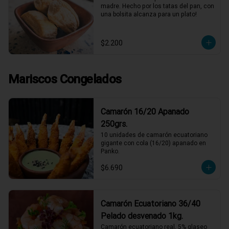
madre. Hecho por los tatas del pan, con 
una bolsita alcanza para un plato!
$2.200
Mariscos Congelados
Camarón 16/20 Apanado
250grs.
10 unidades de camarón ecuatoriano 
gigante con cola (16/20) apanado en 
Panko.
$6.690
Camarón Ecuatoriano 36/40
Pelado desvenado 1kg.
Camarón ecuatoriano real, 5% glaseo 