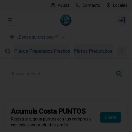
Ayuda
Contacto
Locales
Abrir menu de navegación
Login
¿Dónde quieres pedir?
Platos Preparados Frescos
Platos Preparados Congela
PROMO AGOSTO
40% OFF en Ostras
Todo el mes de agosto
Acumula
Costa PUNTOS
Pedir ahora
Únete
Regístrate, gana puntos con tus compras y
canjealos por productos y más