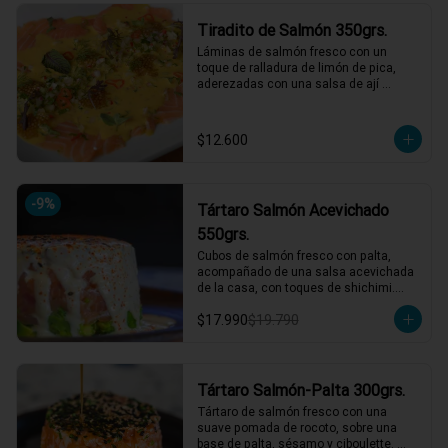
*El peso neto corresponde al producto 
Tiradito de Salmón 350grs.
en su presentación completa, salsas o 
acompañamientos incluidos.
Láminas de salmón fresco con un 
toque de ralladura de limón de pica, 
aderezadas con una salsa de ají 
amarillo que resalta su frescura. 
Completa el plato un pebre seco de 
rabanito y menta, junto a mostaza 
$12.600
encurtida agridulce para un contraste 
perfecto de sabores. ¡Una explosión de 
frescura y picardía en cada bocado! 🌶️
🍋

-
9
%
Tártaro Salmón Acevichado
1 a 2 personas comen de este plato!

550grs.
*El peso neto corresponde al producto 
Cubos de salmón fresco con palta, 
en su presentación completa, salsas o 
acompañado de una salsa acevichada 
acompañamientos incluidos.
de la casa, con toques de shichimi.

$17.990
$19.790
*El peso neto corresponde al producto 
en su presentación completa, salsas o 
acompañamientos incluidos.
Tártaro Salmón-Palta 300grs.
Tártaro de salmón fresco con una 
suave pomada de rocoto, sobre una 
base de palta, sésamo y ciboulette. 