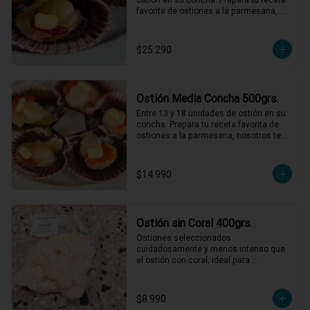
favorita de ostiones a la parmesana, 
nosotros te entregamos el mejor ostión 
del norte de Chile.
$25.290
Ostión Media Concha 500grs.
Entre 13 y 18 unidades de ostión en su 
concha. Prepara tu receta favorita de 
ostiones a la parmesana, nosotros te 
entregamos el mejor ostión del norte 
de Chile.
$14.990
Ostión sin Coral 400grs.
Ostiones seleccionados 
cuidadosamente y menos intenso que 
el ostión con coral, ideal para 
preparaciones como ceviches, pastas, 
al pil pil o a la parmesana.
$8.990