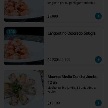
langosta por su perfil gastronómico.

Versátil en cocina: apto para ceviches, 
parrillas, sopas, arroces y pastas.
$7.990
-
30
%
Langostino Colorado 500grs.
$9.230
$13.190
Machas Media Concha Jumbo
12 un.
Macha calibre jumbo, 12 unidades al 
vacío.
$13.190