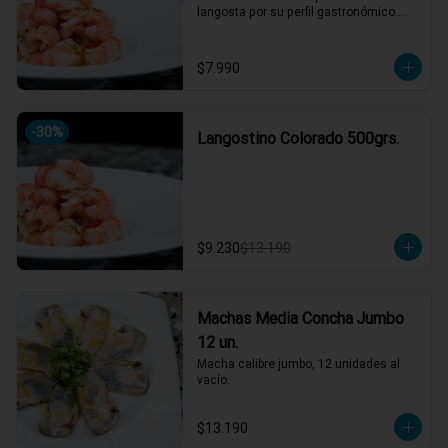
langosta por su perfil gastronómico.

Versátil en cocina: apto para ceviches, 
parrillas, sopas, arroces y pastas.
$7.990
-
30
%
Langostino Colorado 500grs.
$9.230
$13.190
Machas Media Concha Jumbo
12 un.
Macha calibre jumbo, 12 unidades al 
vacío.
$13.190