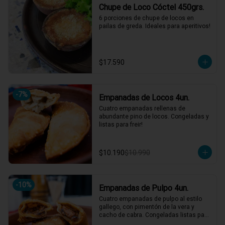
Chupe de Loco Cóctel 450grs.
6 porciones de chupe de locos en 
pailas de greda. Ideales para aperitivos!
$17.590
-
7
%
Empanadas de Locos 4un.
Cuatro empanadas rellenas de 
abundante pino de locos. Congeladas y 
listas para freir!
$10.190
$10.990
-
10
%
Empanadas de Pulpo 4un.
Cuatro empanadas de pulpo al estilo 
gallego, con pimentón de la vera y 
cacho de cabra. Congeladas listas para 
freir!