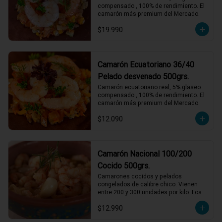
compensado , 100% de rendimiento. El 
camarón más premium del Mercado.
$19.990
Camarón Ecuatoriano 36/40
Pelado desvenado 500grs.
Camarón ecuatoriano real, 5% glaseo 
compensado , 100% de rendimiento. El 
camarón más premium del Mercado.
$12.090
Camarón Nacional 100/200
Cocido 500grs.
Camarones cocidos y pelados 
congelados de calibre chico. Vienen 
entre 200 y 300 unidades por kilo. Los 
entendidos sabemos que son de un 
$12.990
sabor incomparable. Perfectos para 
acompañamientos, salsas y rellenos. 