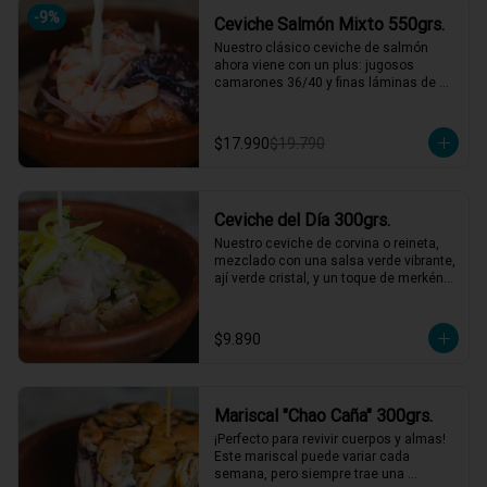
*El peso neto corresponde al producto 
-
9
%
Ceviche Salmón Mixto 550grs.
en su presentación completa, salsas o 
acompañamientos incluidos.
Nuestro clásico ceviche de salmón 
ahora viene con un plus: jugosos 
camarones 36/40 y finas láminas de 
pulpo. Disfruta de la combinación 
perfecta de sabores frescos y marinos, 
todo bañado en una leche de tigre que 
$17.990
$19.790
hará bailar tu paladar 🐟🦐🦑

2 a 3 personas comen de este plato y 
hasta 4 picotean!

Ceviche del Día 300grs.
*El peso neto corresponde al producto 
en su presentación completa, salsas o 
Nuestro ceviche de corvina o reineta, 
acompañamientos incluidos.
mezclado con una salsa verde vibrante, 
ají verde cristal, y un toque de merkén 
ahumado. Acompañado por un 
exquisito caldo de locos con limón, 
reducción de chardonnay y un toque de 
$9.890
aceite de oliva. ¡Una explosión de 
sabores que te llevará directo al mar! 🌊
🍋

1 a 2 personas comen de este plato!

Mariscal "Chao Caña" 300grs.
*El peso neto corresponde al producto 
¡Perfecto para revivir cuerpos y almas! 
en su presentación completa, salsas o 
Este mariscal puede variar cada 
acompañamientos incluidos.
semana, pero siempre trae una 