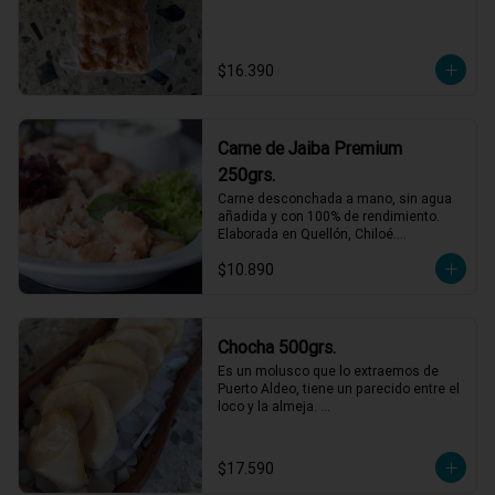
$16.390
Carne de Jaiba Premium
250grs.
Carne desconchada a mano, sin agua 
añadida y con 100% de rendimiento.

Elaborada en Quellón, Chiloé.

Ideal para preparaciones frías como 
$10.890
palta rellena o canapés.
Chocha 500grs.
Es un molusco que lo extraemos de 
Puerto Aldeo, tiene un parecido entre el 
loco y la almeja. 

Un producto muy de moda y codiciado 
en el mundo gastronómico. Para 
comerlo crudo en ceviches, tiraditos o 
$17.590
simplemente  aliñado con limón, aceite 
de oliva y sal/pimienta.