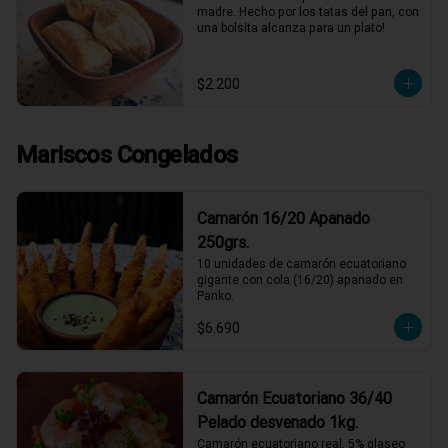
madre. Hecho por los tatas del pan, con 
una bolsita alcanza para un plato!
$2.200
Mariscos Congelados
Camarón 16/20 Apanado
250grs.
10 unidades de camarón ecuatoriano 
gigante con cola (16/20) apanado en 
Panko.
$6.690
Camarón Ecuatoriano 36/40
Pelado desvenado 1kg.
Camarón ecuatoriano real, 5% glaseo 