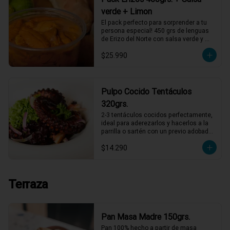
verde + Limon
El pack perfecto para sorprender a tu 
persona especial! 450 grs de lenguas 
de Erizo del Norte con salsa verde y 
limón de pica, listos para servir!
$25.990
Pulpo Cocido Tentáculos
320grs.
2-3 tentáculos cocidos perfectamente, 
ideal para aderezarlos y hacerlos a la 
parrilla o sartén con un previo adobado, 
también puedes comerlos así con 
$14.290
alguna salsa mayonesa
Terraza
Pan Masa Madre 150grs.
Pan 100% hecho a partir de masa 