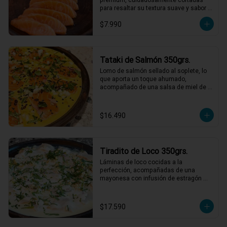
para resaltar su textura suave y sabor 
natural. Perfecto para disfrutar solo o 
$7.990
acompañado de salsa de soya.
Tataki de Salmón 350grs.
Lomo de salmón sellado al soplete, lo 
que aporta un toque ahumado, 
acompañado de una salsa de miel de 
maracuyá y leche de tigre. Servido con 
nabo, cilantro, ají limo y semillas de 
maracuyá y sesamo tostadas.

$16.490
*El peso neto corresponde al producto 
en su presentación completa, salsas o 
acompañamientos incluidos.
Tiradito de Loco 350grs.
Láminas de loco cocidas a la 
perfección, acompañadas de una 
mayonesa con infusión de estragón 
que realza cada bocado. Todo esto con 
un toque de pebre de mote para un final 
lleno de sabor y tradición. ¡Un platillo 
$17.590
que no te querrás perder! 🍽️🌿

1 a 2 personas comen de este plato!
