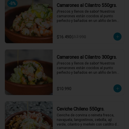
-
8
%
Camarones al Cilantro 550grs.
*El peso neto corresponde al producto 
en su presentación completa, salsas o 
¡Frescos y llenos de sabor! Nuestros 
acompañamientos incluidos.
camarones están cocidos al punto 
perfecto y bañados en un aliño de limón 
de pica, cilantro fresco, y cebollín. 
Acompañados de una salsa de cilantro 
que le da ese toque final irresistible. 
$16.490
$17.990
¡Perfectos para una comida rápida y 
deliciosa! 🌿🍤

2 a 3 personas comen de este plato y 
hasta 4 picotean!

Camarones al Cilantro 300grs.
*El peso neto corresponde al producto 
¡Frescos y llenos de sabor! Nuestros 
en su presentación completa, salsas o 
camarones están cocidos al punto 
acompañamientos incluidos.
perfecto y bañados en un aliño de limón 
de pica, cilantro fresco, y cebollín. 
Acompañados de una salsa de cilantro 
que le da ese toque final irresistible. 
$10.990
¡Perfectos para una comida rápida y 
deliciosa! 🌿🍤

1 a 2 personas comen de este plato!

Ceviche Chileno 550grs.
*El peso neto corresponde al producto 
en su presentación completa, salsas o 
Ceviche de corvina o reineta fresca, 
acompañamientos incluidos.
navajuela, langostinos, cebolla, ají 
verde, cilantro y merkén con caldito de 
locos. Un ceviche con ese gustito a 