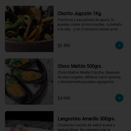
Chorito Jugozón 1Kg.
Prácticos y sacadores de apuro, lo 
puedes meter al microondas  o meterlo 
a la olla… y en 5 minutos tienes unos 
choritos espectaculares!
$5.490
Choro Maltón 500grs.
Choro Malton Media Concha, después 
de descongelar; alíñalos como quieras 
o directamente puedes agregarles 
queso y gratinarlos.
$4.990
Langostino Amarillo 300grs.
Crustáceo cocido de sabor suave y 
textura firme. Se compara con la 