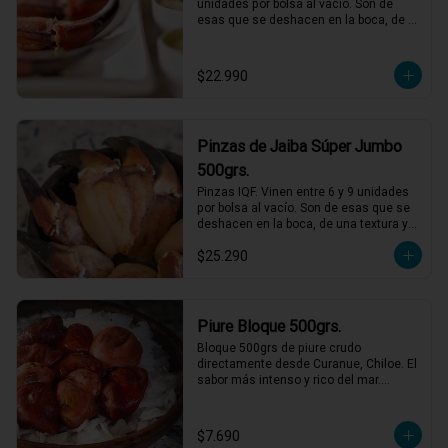
unidades por bolsa al vacío. Son de 
esas que se deshacen en la boca, de 
una textura y sabor incomparables, solo 
debes descongelar y acompañar con 
mayonesas de varios sabores.
$22.990
Pinzas de Jaiba Súper Jumbo
500grs.
Pinzas IQF. Vinen entre 6 y 9 unidades 
por bolsa al vacío. Son de esas que se 
deshacen en la boca, de una textura y 
sabor incomparables, solo descongelar 
$25.290
bien y acompañar con mayonesas de 
varios sabores.
Piure Bloque 500grs.
Bloque 500grs de piure crudo 
directamente desde Curanue, Chiloe. El 
sabor más intenso y rico del mar.

Perfecto con salsa verde y limon, pero 
también puedes agregarlo a mariscales 
o caldos.
$7.690