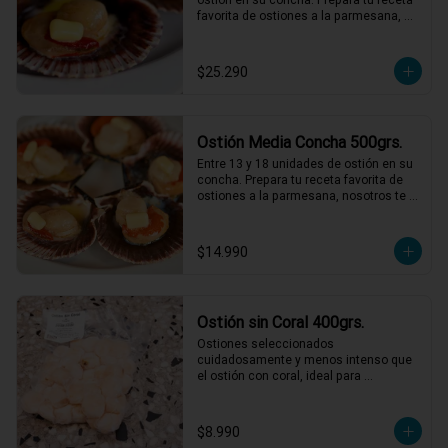
favorita de ostiones a la parmesana, 
nosotros te entregamos el mejor ostión 
del norte de Chile.
$25.290
Ostión Media Concha 500grs.
Entre 13 y 18 unidades de ostión en su 
concha. Prepara tu receta favorita de 
ostiones a la parmesana, nosotros te 
entregamos el mejor ostión del norte 
de Chile.
$14.990
Ostión sin Coral 400grs.
Ostiones seleccionados 
cuidadosamente y menos intenso que 
el ostión con coral, ideal para 
preparaciones como ceviches, pastas, 
al pil pil o a la parmesana.
$8.990