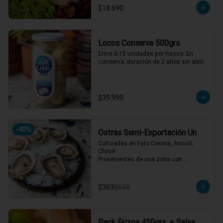
$18.690
Locos Conserva 500grs.
Entre 8-15 unidades por frasco. En 
conserva, duración de 2 años sin abrir.
$39.990
-
40
%
Ostras Semi-Exportación Un
Cultivadas en Faro Corona, Ancud, 
Chiloé.

Provenientes de una zona con 
afluencia de aguas dulces, lo que 
aporta un sabor equilibrado y distintivo. 
Se reciben vivas semanalmente y se 
$383
$638
abren al momento del servicio.
Pack Erizos 450grs. + Salsa