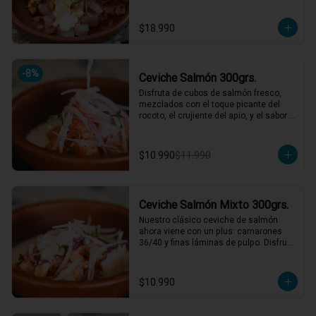
nuestro mar, y obvio si es chileno es 
weno!!
$18.990
-
8
%
Ceviche Salmón 300grs.
Disfruta de cubos de salmón fresco, 
mezclados con el toque picante del 
rocoto, el crujiente del apio, y el sabor 
único de la cebolla y cilantro finamente 
picados. Todo esto, acompañado de 
nuestra leche de tigre, que le da ese 
$10.990
$11.990
punch perfecto. ¡Ideal para esos 
momentos en que necesitas un plato 
refrescante y lleno de vida! 🍋🐟

1 a 2 personas comen de este plato!

Ceviche Salmón Mixto 300grs.
*El peso neto corresponde al producto 
Nuestro clásico ceviche de salmón 
en su presentación completa, salsas o 
ahora viene con un plus: camarones 
acompañamientos incluidos.
36/40 y finas láminas de pulpo. Disfruta 
de la combinación perfecta de sabores 
frescos y marinos, todo bañado en una 
leche de tigre que hará bailar tu paladar 
$10.990
🐟🦐🦑

1 a 2 personas comen de este plato!
