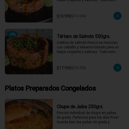
acompañado de nuestra salsa 
agridulce casera y la clásica salsa de 
cilantro. ¡Un tártaro que combina 
$10.990
$11.990
frescura y sabor en cada bocado! 🍣✨

1 a 2 personas comen de este plato!

*El peso neto corresponde al producto 
-
9
%
Tártaro de Salmón 550grs.
en su presentación completa, salsas o 
acompañamientos incluidos.
Cubitos de salmón fresco se mezclan 
con cebollín y sésamo tostado para un 
toque crujiente y sabroso. Todo esto 
acompañado de nuestra salsa 
agridulce casera y la clásica salsa de 
cilantro. ¡Un tártaro que combina 
$17.990
$19.790
frescura y sabor en cada bocado! 🍣✨

2 a 3 personas comen de este plato y 
hasta 4 picotean!

Platos Preparados Congelados
*El peso neto corresponde al producto 
en su presentación completa, salsas o 
acompañamientos incluidos.
Chupe de Jaiba 250grs.
Porción individual de chupe en pailas 
de greda. Perfectos para los días fríos! 
Guarda bien las pailas de greda y 
úsalas cuando quieras!