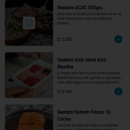
acompañamientos incluidos.
Rescate DCAC 550grs.
¡Rescata un producto sorpresa no es lo 
más fresco pero esta en perfecto 
estado!

Producto sorpresa para compartir. con 
salsa incluida, puede tener su fecha de 
caducidad el mismo día o al día 
$12.000
siguiente.

*El peso neto corresponde al producto 
en su presentación completa, salsas o 
acompañamientos incluidos.
Sashimi Atún Aleta Azul
Bluefina
El mejor atún del mundo! Directamente 
desde Mexico y con genética japonesa, 
este atún llega a ser tu nuevo favorito! 
120 grs de Sashimi, Mix de cortes 
$13.990
seleccionados.
Sashimi Salmón Fresco 10
Cortes
Láminas de salmón fresco de calidad 
premium, cuidadosamente cortadas 