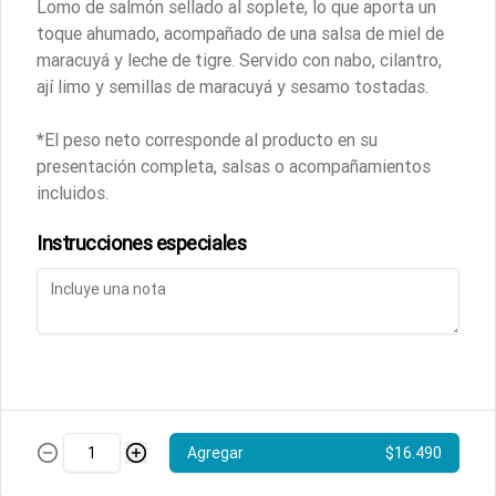
Lomo de salmón sellado al soplete, lo que aporta un
rico en proteínas, ácidos grasos 
toque ahumado, acompañado de una salsa de miel de
omega-3 y vitaminas B.
maracuyá y leche de tigre. Servido con nabo, cilantro,
$12.190
ají limo y semillas de maracuyá y sesamo tostadas.
*El peso neto corresponde al producto en su
Filete de Reineta al Vacío 1kg.
presentación completa, salsas o acompañamientos
Perfecta para cocinar a la plancha o al 
horno. 

incluidos.
Reineta congelada de carne firme y 
ligeramente dulce, con bajo contenido 
en grasa y rico en proteínas. Vienen 
Instrucciones especiales
filetes de entre 400grs. a 600grs.
$20.890
Mejillas de Merluza Austral
250grs.
Mejillas para preparar a la plancha. 
Ricas en proteínas y ácidos grasos 
omega-3. Sus beneficios incluyen el 
apoyo a la salud cardiovascular y la 
Agregar
$16.490
$7.690
digestión.