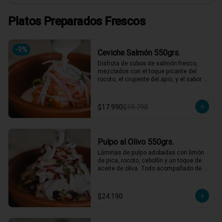
Platos Preparados Frescos
-
9
%
Ceviche Salmón 550grs.
Disfruta de cubos de salmón fresco, 
mezclados con el toque picante del 
rocoto, el crujiente del apio, y el sabor 
único de la cebolla y cilantro finamente 
picados. Todo esto, acompañado de 
nuestra leche de tigre, que le da ese 
$17.990
$19.790
punch perfecto. ¡Ideal para esos 
momentos en que necesitas un plato 
refrescante y lleno de vida! 🍋🐟

2 a 3 personas comen de este plato y 
Pulpo al Olivo 550grs.
hasta 4 picotean!

Láminas de pulpo adobadas con limón 
*El peso neto corresponde al producto 
de pica, rocoto, cebollín y un toque de 
en su presentación completa, salsas o 
aceite de oliva. Todo acompañado de 
acompañamientos incluidos.
una suave salsa al olivo que eleva el 
sabor a otro nivel. ¡Perfecto para 
quienes buscan algo especial y lleno 
$24.190
de sabor! 🐙🍋

2 a 3 personas comen de este plato y 
hasta 4 picotean!
