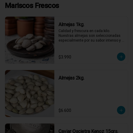
Mariscos Frescos
Almejas 1kg.
Calidad y frescura en cada kilo. 
Nuestras almejas son seleccionadas 
especialmente por su sabor intenso y 
textura perfecta, listas para ser las 
protagonistas de tus platos favoritos. 
No necesitas más para disfrutar de un 
$3.990
sabor marino auténtico y refrescante. 
¡Lleva las tuyas y dale ese gusto 
especial a tu semana!
Almejas 2kg.
$6.600
Caviar Oscietra Kenoz 15grs.