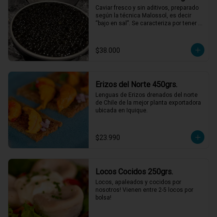
Caviar fresco y sin aditivos, preparado 
según la técnica Malossol, es decir 
“bajo en sal”. Se caracteriza por tener 
una variedad de sabores que combinan 
frutos secos, mantequilla y sabores 
marinos, con matices únicos para cada 
$38.000
cosecha. De calibre entre 2,7 y 3,1 mm, 
colores que varían entre el gris oscuro 
y el verde oliva.
Erizos del Norte 450grs.
Lenguas de Erizos drenados del norte 
de Chile de la mejor planta exportadora 
ubicada en Iquique.
$23.990
Locos Cocidos 250grs.
Locos, apaleados y cocidos por 
nosotros! Vienen entre 2-5 locos por 
bolsa!