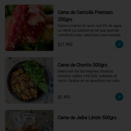
Al pil-pil no fallan!
Carne de Centolla Premium
250grs.
Carne y meros al vacío con 0% de agua. 
La reina! La calidad es tal que querrás 
comértela sola. Ideal para una entrada.
$21.990
Carne de Chorito 500grs.
Selección de los mejores choritos 
cocidos calibre 100/200, sellados al 
vacío. Úsalos en un aperitivo con salsa 
verde o para acompañar unas pastas 
con una rica salsa de tomate.
$5.490
Carne de Jaiba Limón 500grs.