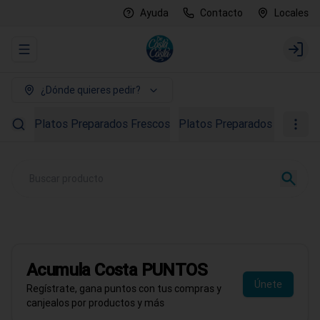
Ayuda
Contacto
Locales
Abrir menu de navegación
Login
¿Dónde quieres pedir?
Platos Preparados Frescos
Platos Preparados Congela
PROMO AGOSTO
40% OFF en Ostras
Todo el mes de agosto
Acumula
Costa PUNTOS
Pedir ahora
Únete
Regístrate, gana puntos con tus compras y
canjealos por productos y más