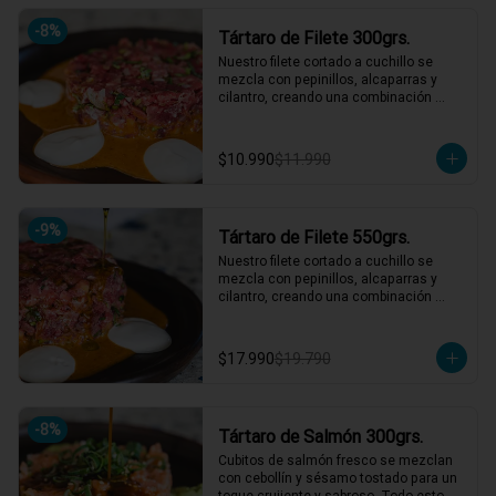
hasta 4 picotean!

-
8
%
Tártaro de Filete 300grs.
*El peso neto corresponde al producto 
en su presentación completa, salsas o 
Nuestro filete cortado a cuchillo se 
acompañamientos incluidos.
mezcla con pepinillos, alcaparras y 
cilantro, creando una combinación 
irresistible. Acompañado de un aderezo 
de mostaza y una mayonesa casera 
que eleva cada bocado. ¡Un clásico 
$10.990
$11.990
reinventado que te hará volver por más! 
🍴🥩

1 a 2 personas comen de este plato!

-
9
%
Tártaro de Filete 550grs.
*El peso neto corresponde al producto 
en su presentación completa, salsas o 
Nuestro filete cortado a cuchillo se 
acompañamientos incluidos.
mezcla con pepinillos, alcaparras y 
cilantro, creando una combinación 
irresistible. Acompañado de un aderezo 
de mostaza y una mayonesa casera 
que eleva cada bocado. ¡Un clásico 
$17.990
$19.790
reinventado que te hará volver por más! 
🍴🥩

3 a 4 personas comen de este plato y 
hasta 5 picotean!

-
8
%
Tártaro de Salmón 300grs.
*El peso neto corresponde al producto 
Cubitos de salmón fresco se mezclan 
en su presentación completa, salsas o 
con cebollín y sésamo tostado para un 
acompañamientos incluidos.
toque crujiente y sabroso. Todo esto 