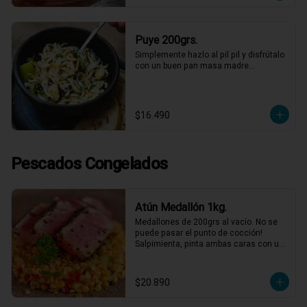
Puye 200grs.
Simplemente hazlo al pil pil y disfrútalo 
con un buen pan masa madre…
$16.490
Pescados Congelados
Atún Medallón 1kg.
Medallones de 200grs al vacío. No se 
puede pasar el punto de cocción! 
Salpimienta, pinta ambas caras con un 
toque de mostaza dijón, luego cubre 
éstas con semillas de sésamo y dora 
con un poco de aceite de oliva por 20-
$20.890
30 segundos a fuego fuerte por cada 
cara.