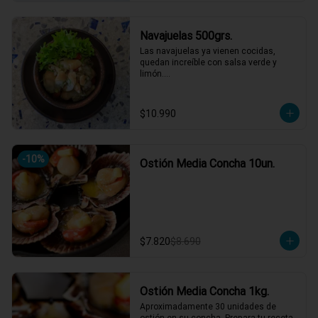
Navajuelas 500grs.
Las navajuelas ya vienen cocidas,  
quedan increíble con salsa verde y 
limón.

Muy carnosas y de buen sabor.
$10.990
-
10
%
Ostión Media Concha 10un.
$7.820
$8.690
Ostión Media Concha 1kg.
Aproximadamente 30 unidades de 
ostión en su concha. Prepara tu receta 