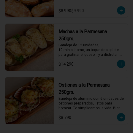
$8.990
$9.990
Machas a la Parmesana
250grs.
Bandeja de 12 unidades,

10 min al horno, un toque de soplete 
para gratinar el queso… y a disfrutar. 
Así de fácil
$14.290
Ostiones a la Parmesana
250grs.
Bandeja de aluminio con 6 unidades de 
ostiones preparados, listos para 
hornear. Te simplicamos la vida. Bien 
descongelados, horno al máximo, 4 
$8.790
minutos y servir.