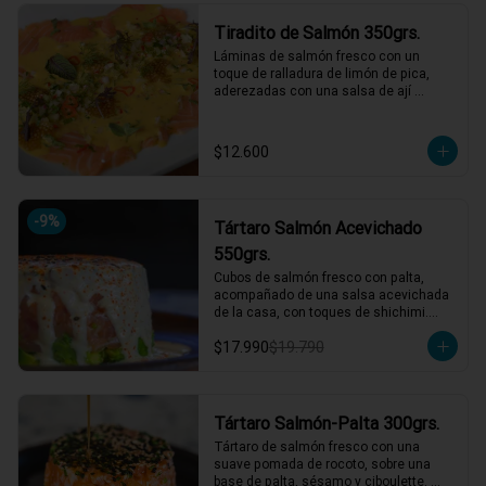
*El peso neto corresponde al producto 
Tiradito de Salmón 350grs.
en su presentación completa, salsas o 
acompañamientos incluidos.
Láminas de salmón fresco con un 
toque de ralladura de limón de pica, 
aderezadas con una salsa de ají 
amarillo que resalta su frescura. 
Completa el plato un pebre seco de 
rabanito y menta, junto a mostaza 
$12.600
encurtida agridulce para un contraste 
perfecto de sabores. ¡Una explosión de 
frescura y picardía en cada bocado! 🌶️
🍋

-
9
%
Tártaro Salmón Acevichado
1 a 2 personas comen de este plato!

550grs.
*El peso neto corresponde al producto 
Cubos de salmón fresco con palta, 
en su presentación completa, salsas o 
acompañado de una salsa acevichada 
acompañamientos incluidos.
de la casa, con toques de shichimi.

$17.990
$19.790
*El peso neto corresponde al producto 
en su presentación completa, salsas o 
acompañamientos incluidos.
Tártaro Salmón-Palta 300grs.
Tártaro de salmón fresco con una 
suave pomada de rocoto, sobre una 
base de palta, sésamo y ciboulette. 