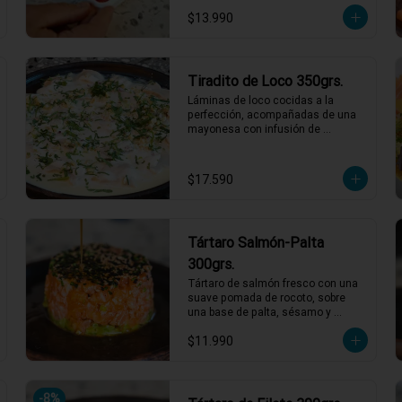
a ser tu nuevo favorito! 120 grs de 
$13.990
Sashimi, Mix de cortes 
seleccionados.
Tiradito de Loco 350grs.
Láminas de loco cocidas a la 
perfección, acompañadas de una 
mayonesa con infusión de 
estragón que realza cada bocado. 
Todo esto con un toque de pebre 
de mote para un final lleno de sabor 
$17.590
y tradición. ¡Un platillo que no te 
querrás perder! 🍽️🌿

1 a 2 personas comen de este 
plato!

Tártaro Salmón-Palta
*El peso neto corresponde al 
300grs.
producto en su presentación 
Tártaro de salmón fresco con una 
completa, salsas o 
suave pomada de rocoto, sobre 
acompañamientos incluidos.
una base de palta, sésamo y 
ciboulette. Todo esto, bañado en 
$11.990
una salsa ponzu que realza los 
sabores con un toque cítrico y 
umami. ¡Perfecto para una 
experiencia de sabor única y 
-
8
%
deliciosa! 🥑🍣✨
