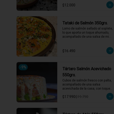
fecha de caducidad el mismo día o 
producto en su presentación 
$12.000
al día siguiente.

completa, salsas o 
*El peso neto corresponde al 
acompañamientos incluidos.
producto en su presentación 
completa, salsas o 
Tataki de Salmón 350grs.
acompañamientos incluidos.
Lomo de salmón sellado al soplete, 
lo que aporta un toque ahumado, 
acompañado de una salsa de miel 
de maracuyá y leche de tigre. 
Servido con nabo, cilantro, ají limo y 
semillas de maracuyá y sesamo 
$16.490
tostadas.

*El peso neto corresponde al 
producto en su presentación 
-
9
%
Tártaro Salmón Acevichado
completa, salsas o 
acompañamientos incluidos.
550grs.
Cubos de salmón fresco con palta, 
acompañado de una salsa 
acevichada de la casa, con toques 
de shichimi.

$17.990
$19.790
*El peso neto corresponde al 
producto en su presentación 
completa, salsas o 
acompañamientos incluidos.