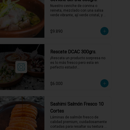
1 a 2 personas comen de este 
Nuestro ceviche de corvina o 
plato!

reineta, mezclado con una salsa 
verde vibrante, ají verde cristal, y un 
*El peso neto corresponde al 
toque de merkén ahumado. 
producto en su presentación 
Acompañado por un exquisito 
completa, salsas o 
caldo de locos con limón, 
$9.890
acompañamientos incluidos.
reducción de chardonnay y un 
toque de aceite de oliva. ¡Una 
explosión de sabores que te llevará 
directo al mar! 🌊🍋

Rescate DCAC 300grs.
1 a 2 personas comen de este 
plato!

¡Rescata un producto sorpresa no 
es lo más fresco pero esta en 
*El peso neto corresponde al 
perfecto estado!

producto en su presentación 
Producto sorpresa de 300 grs. con 
completa, salsas o 
salsa incluida, puede tener su 
acompañamientos incluidos.
fecha de caducidad el mismo día o 
$6.000
al día siguiente.

*El peso neto corresponde al 
producto en su presentación 
completa, salsas o 
Sashimi Salmón Fresco 10
acompañamientos incluidos.
Cortes
Láminas de salmón fresco de 
calidad premium, cuidadosamente 
cortadas para resaltar su textura 