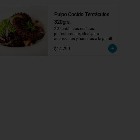
Pulpo Cocido Tentáculos
320grs.
2-3 tentáculos cocidos 
perfectamente, ideal para 
aderezarlos y hacerlos a la parrilla 
o sartén con un previo adobado, 
$14.290
también puedes comerlos así con 
alguna salsa mayonesa