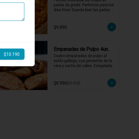
pailas de greda. Perfectos para los 
días fríos! Guarda bien las pailas de 
greda y úsalas cuando quieras!
$9.890
-
10
%
Empanadas de Pulpo 4un.
$10.190
Cuatro empanadas de pulpo al 
estilo gallego, con pimentón de la 
vera y cacho de cabra. Congeladas 
listas para freir!
$8.990
$9.990