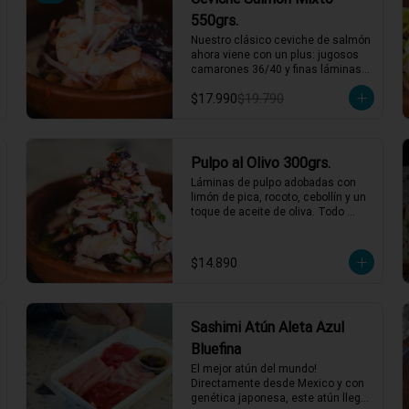
550grs.
Nuestro clásico ceviche de salmón 
ahora viene con un plus: jugosos 
camarones 36/40 y finas láminas 
de pulpo. Disfruta de la 
$17.990
$19.790
combinación perfecta de sabores 
frescos y marinos, todo bañado en 
una leche de tigre que hará bailar 
tu paladar 🐟🦐🦑

2 a 3 personas comen de este 
Pulpo al Olivo 300grs.
plato y hasta 4 picotean!

Láminas de pulpo adobadas con 
limón de pica, rocoto, cebollín y un 
*El peso neto corresponde al 
toque de aceite de oliva. Todo 
producto en su presentación 
acompañado de una suave salsa 
completa, salsas o 
al olivo que eleva el sabor a otro 
acompañamientos incluidos.
nivel. ¡Perfecto para quienes 
$14.890
buscan algo especial y lleno de 
sabor! 🐙🍋

1 a 2 personas comen de este 
plato!

Sashimi Atún Aleta Azul
*El peso neto corresponde al 
Bluefina
producto en su presentación 
El mejor atún del mundo! 
completa, salsas o 
Directamente desde Mexico y con 
acompañamientos incluidos.
genética japonesa, este atún llega 