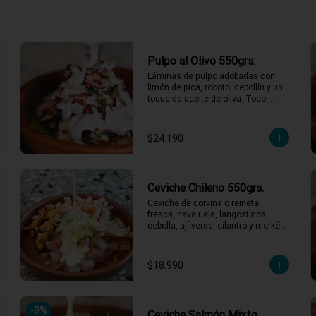
ras
Pulpo al Olivo 550grs.
Láminas de pulpo adobadas con 
limón de pica, rocoto, cebollín y un 
 agosto
toque de aceite de oliva. Todo 
acompañado de una suave salsa 
al olivo que eleva el sabor a otro 
nivel. ¡Perfecto para quienes 
$24.190
buscan algo especial y lleno de 
sabor! 🐙🍋

2 a 3 personas comen de este 
plato y hasta 4 picotean!

Ceviche Chileno 550grs.
*El peso neto corresponde al 
Ceviche de corvina o reineta 
producto en su presentación 
fresca, navajuela, langostinos, 
completa, salsas o 
cebolla, ají verde, cilantro y merkén 
acompañamientos incluidos.
con caldito de locos. Un ceviche 
con ese gustito a nuestro mar, y 
obvio si es chileno es weno!!
$18.990
-
9
%
Ceviche Salmón Mixto