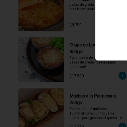
pailas de greda. Perfectos para los 
días fríos! Guarda bien las pailas de 
greda y úsalas cuando quieras!
$8.790
Chupe de Loco Cóctel
450grs.
6 porciones de chupe de locos en 
pailas de greda. Ideales para 
aperitivos!
$17.590
Machas a la Parmesana
250grs.
Bandeja de 12 unidades,

10 min al horno, un toque de 
soplete para gratinar el queso… y a 
disfrutar. Así de fácil