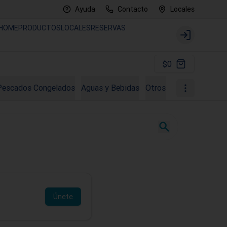
Ayuda
Contacto
Locales
HOME
PRODUCTOS
LOCALES
RESERVAS
Login
$0
Pescados Congelados
Aguas y Bebidas
Otros
Comisiones
Únete