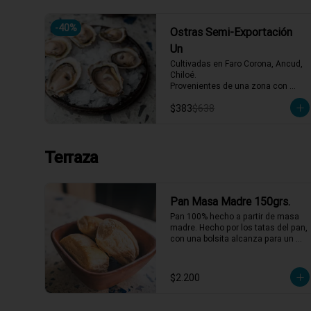
-
40
%
Ostras Semi-Exportación
Un
Cultivadas en Faro Corona, Ancud, 
Chiloé.

Provenientes de una zona con 
afluencia de aguas dulces, lo que 
$383
$638
aporta un sabor equilibrado y 
distintivo. Se reciben vivas 
semanalmente y se abren al 
momento del servicio.
Terraza
Pan Masa Madre 150grs.
Pan 100% hecho a partir de masa 
madre. Hecho por los tatas del pan, 
con una bolsita alcanza para un 
plato!
$2.200