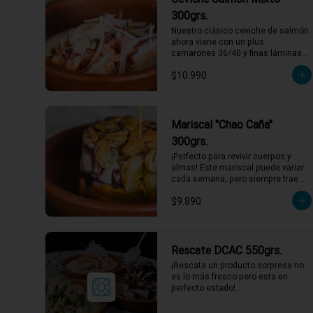
1 a 2 personas comen de este 
300grs.
plato!

Nuestro clásico ceviche de salmón 
*El peso neto corresponde al 
ahora viene con un plus: 
producto en su presentación 
camarones 36/40 y finas láminas 
completa, salsas o 
de pulpo. Disfruta de la 
acompañamientos incluidos.
$10.990
combinación perfecta de sabores 
frescos y marinos, todo bañado en 
una leche de tigre que hará bailar 
tu paladar 🐟🦐🦑

1 a 2 personas comen de este 
Mariscal "Chao Caña"
plato!

300grs.
*El peso neto corresponde al 
¡Perfecto para revivir cuerpos y 
producto en su presentación 
almas! Este mariscal puede variar 
completa, salsas o 
cada semana, pero siempre trae 
acompañamientos incluidos.
una explosión de sabores marinos. 
$9.890
Los más comunes: choritos, 
camarones nacionales, chochas, 
pulpo, erizos, y ulte. Todo esto, 
bañado en un gazpacho de piure 
que equilibra a la perfección. ¡Ideal 
Rescate DCAC 550grs.
para dejar atrás cualquier resaca! 
¡Rescata un producto sorpresa no 
🌊🌶️

es lo más fresco pero esta en 
1 a 2 personas comen de este 
perfecto estado!

plato!

Producto sorpresa para compartir. 
con salsa incluida, puede tener su 
*El peso neto corresponde al 