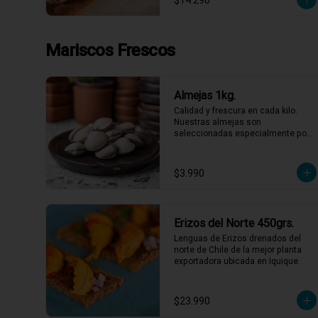
$14.290
Mariscos Frescos
Almejas 1kg.
Calidad y frescura en cada kilo. 
Nuestras almejas son 
seleccionadas especialmente por 
su sabor intenso y textura perfecta, 
listas para ser las protagonistas de 
tus platos favoritos. No necesitas 
$3.990
más para disfrutar de un sabor 
marino auténtico y refrescante. 
¡Lleva las tuyas y dale ese gusto 
especial a tu semana!
Erizos del Norte 450grs.
Lenguas de Erizos drenados del 
norte de Chile de la mejor planta 
exportadora ubicada en Iquique.
$23.990