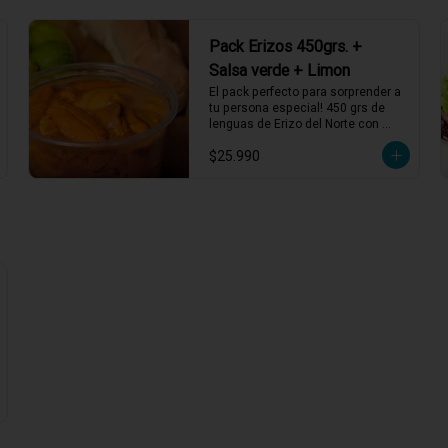
Pack Erizos 450grs. +
Salsa verde + Limon
El pack perfecto para sorprender a 
tu persona especial! 450 grs de 
lenguas de Erizo del Norte con 
salsa verde y limón de pica, listos 
$25.990
para servir!