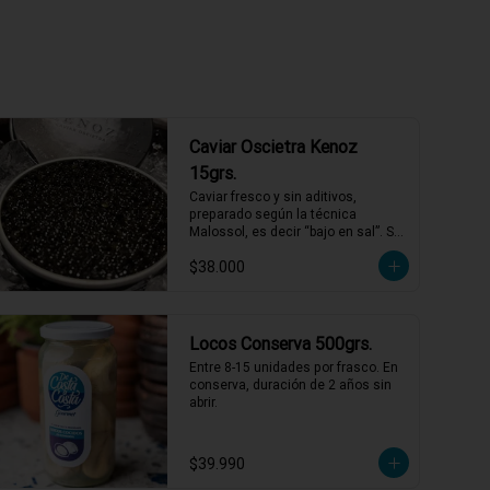
Caviar Oscietra Kenoz
15grs.
Caviar fresco y sin aditivos, 
preparado según la técnica 
Malossol, es decir “bajo en sal”. Se 
caracteriza por tener una variedad 
$38.000
de sabores que combinan frutos 
secos, mantequilla y sabores 
marinos, con matices únicos para 
cada cosecha. De calibre entre 2,7 
y 3,1 mm, colores que varían entre 
Locos Conserva 500grs.
el gris oscuro y el verde oliva.
Entre 8-15 unidades por frasco. En 
conserva, duración de 2 años sin 
abrir.
$39.990