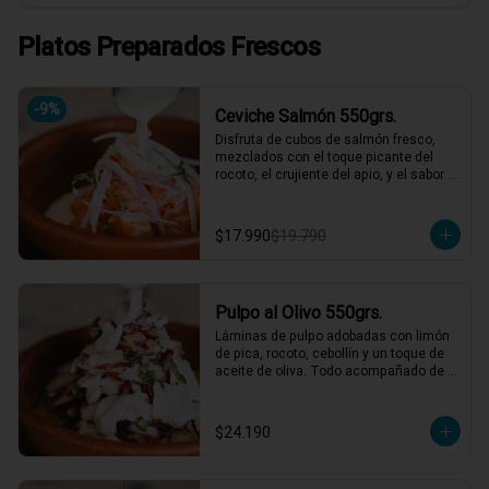
Platos Preparados Frescos
-
9
%
Ceviche Salmón 550grs.
Disfruta de cubos de salmón fresco, 
mezclados con el toque picante del 
rocoto, el crujiente del apio, y el sabor 
único de la cebolla y cilantro finamente 
picados. Todo esto, acompañado de 
nuestra leche de tigre, que le da ese 
$17.990
$19.790
punch perfecto. ¡Ideal para esos 
momentos en que necesitas un plato 
refrescante y lleno de vida! 🍋🐟

2 a 3 personas comen de este plato y 
Pulpo al Olivo 550grs.
hasta 4 picotean!

Láminas de pulpo adobadas con limón 
*El peso neto corresponde al producto 
de pica, rocoto, cebollín y un toque de 
en su presentación completa, salsas o 
aceite de oliva. Todo acompañado de 
acompañamientos incluidos.
una suave salsa al olivo que eleva el 
sabor a otro nivel. ¡Perfecto para 
quienes buscan algo especial y lleno 
$24.190
de sabor! 🐙🍋

2 a 3 personas comen de este plato y 
hasta 4 picotean!
