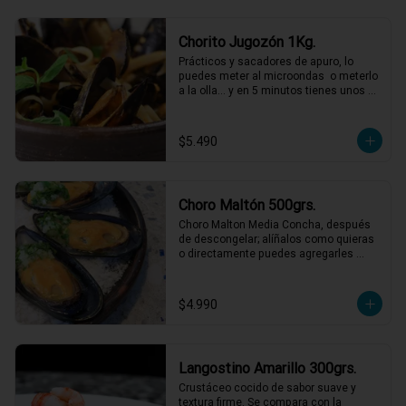
Chorito Jugozón 1Kg.
Prácticos y sacadores de apuro, lo 
puedes meter al microondas  o meterlo 
a la olla… y en 5 minutos tienes unos 
choritos espectaculares!
$5.490
Choro Maltón 500grs.
Choro Malton Media Concha, después 
de descongelar; alíñalos como quieras 
o directamente puedes agregarles 
queso y gratinarlos.
$4.990
Langostino Amarillo 300grs.
Crustáceo cocido de sabor suave y 
textura firme. Se compara con la 