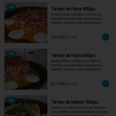
hasta 4 picotean!

-
8
%
Tártaro de Filete 300grs.
*El peso neto corresponde al producto 
en su presentación completa, salsas o 
Nuestro filete cortado a cuchillo se 
acompañamientos incluidos.
mezcla con pepinillos, alcaparras y 
cilantro, creando una combinación 
irresistible. Acompañado de un aderezo 
de mostaza y una mayonesa casera 
que eleva cada bocado. ¡Un clásico 
$10.990
$11.990
reinventado que te hará volver por más! 
🍴🥩

1 a 2 personas comen de este plato!

-
9
%
Tártaro de Filete 550grs.
*El peso neto corresponde al producto 
en su presentación completa, salsas o 
Nuestro filete cortado a cuchillo se 
acompañamientos incluidos.
mezcla con pepinillos, alcaparras y 
cilantro, creando una combinación 
irresistible. Acompañado de un aderezo 
de mostaza y una mayonesa casera 
que eleva cada bocado. ¡Un clásico 
$17.990
$19.790
reinventado que te hará volver por más! 
🍴🥩

3 a 4 personas comen de este plato y 
hasta 5 picotean!

-
8
%
Tártaro de Salmón 300grs.
*El peso neto corresponde al producto 
Cubitos de salmón fresco se mezclan 
en su presentación completa, salsas o 
con cebollín y sésamo tostado para un 
acompañamientos incluidos.
toque crujiente y sabroso. Todo esto 