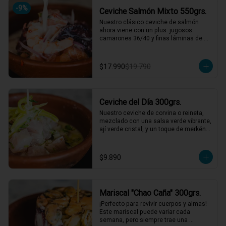
*El peso neto corresponde al producto 
-
9
%
Ceviche Salmón Mixto 550grs.
en su presentación completa, salsas o 
acompañamientos incluidos.
Nuestro clásico ceviche de salmón 
ahora viene con un plus: jugosos 
camarones 36/40 y finas láminas de 
pulpo. Disfruta de la combinación 
perfecta de sabores frescos y marinos, 
todo bañado en una leche de tigre que 
$17.990
$19.790
hará bailar tu paladar 🐟🦐🦑

2 a 3 personas comen de este plato y 
hasta 4 picotean!

Ceviche del Día 300grs.
*El peso neto corresponde al producto 
en su presentación completa, salsas o 
Nuestro ceviche de corvina o reineta, 
acompañamientos incluidos.
mezclado con una salsa verde vibrante, 
ají verde cristal, y un toque de merkén 
ahumado. Acompañado por un 
exquisito caldo de locos con limón, 
reducción de chardonnay y un toque de 
$9.890
aceite de oliva. ¡Una explosión de 
sabores que te llevará directo al mar! 🌊
🍋

1 a 2 personas comen de este plato!

Mariscal "Chao Caña" 300grs.
*El peso neto corresponde al producto 
¡Perfecto para revivir cuerpos y almas! 
en su presentación completa, salsas o 
Este mariscal puede variar cada 
acompañamientos incluidos.
semana, pero siempre trae una 