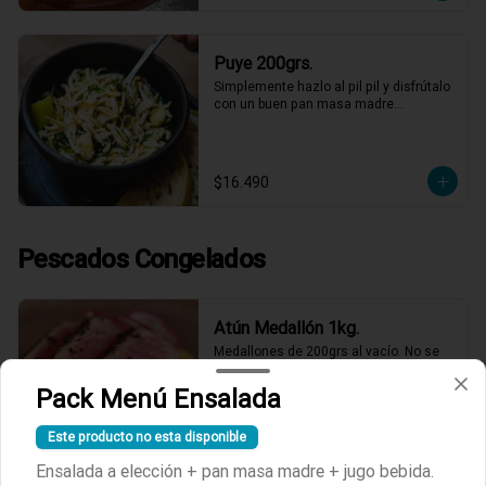
Puye 200grs.
Simplemente hazlo al pil pil y disfrútalo 
con un buen pan masa madre…
$16.490
Pescados Congelados
Atún Medallón 1kg.
Medallones de 200grs al vacío. No se 
puede pasar el punto de cocción! 
Salpimienta, pinta ambas caras con un 
Pack Menú Ensalada
toque de mostaza dijón, luego cubre 
éstas con semillas de sésamo y dora 
Este producto no esta disponible
con un poco de aceite de oliva por 20-
$20.890
30 segundos a fuego fuerte por cada 
Ensalada a elección + pan masa madre + jugo bebida.
cara.