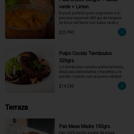
verde + Limon
El pack perfecto para sorprender a tu 
persona especial! 450 grs de lenguas 
de Erizo del Norte con salsa verde y 
limón de pica, listos para servir!
$25.990
Pulpo Cocido Tentáculos
320grs.
2-3 tentáculos cocidos perfectamente, 
ideal para aderezarlos y hacerlos a la 
parrilla o sartén con un previo adobado, 
también puedes comerlos así con 
$14.290
alguna salsa mayonesa
Terraza
Pan Masa Madre 150grs.
Pan 100% hecho a partir de masa 