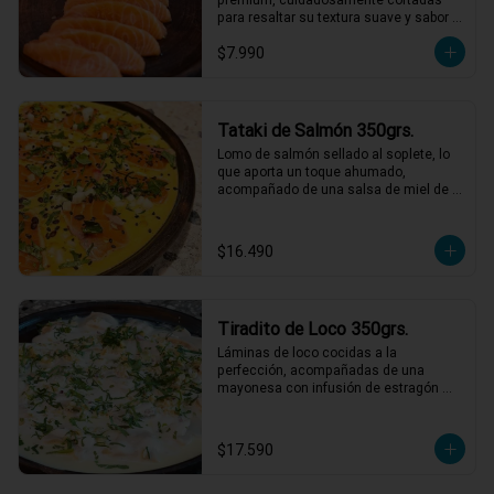
para resaltar su textura suave y sabor 
natural. Perfecto para disfrutar solo o 
$7.990
acompañado de salsa de soya.
Tataki de Salmón 350grs.
Lomo de salmón sellado al soplete, lo 
que aporta un toque ahumado, 
acompañado de una salsa de miel de 
maracuyá y leche de tigre. Servido con 
nabo, cilantro, ají limo y semillas de 
maracuyá y sesamo tostadas.

$16.490
*El peso neto corresponde al producto 
en su presentación completa, salsas o 
acompañamientos incluidos.
Tiradito de Loco 350grs.
Láminas de loco cocidas a la 
perfección, acompañadas de una 
mayonesa con infusión de estragón 
que realza cada bocado. Todo esto con 
un toque de pebre de mote para un final 
lleno de sabor y tradición. ¡Un platillo 
$17.590
que no te querrás perder! 🍽️🌿

1 a 2 personas comen de este plato!
