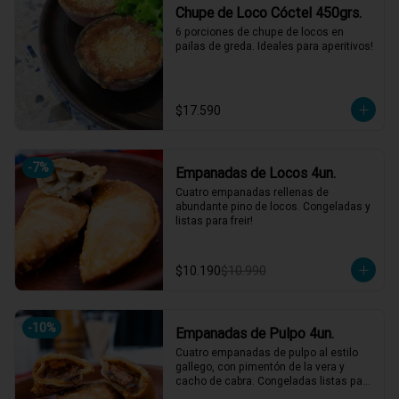
Chupe de Loco Cóctel 450grs.
6 porciones de chupe de locos en 
pailas de greda. Ideales para aperitivos!
$17.590
-
7
%
Empanadas de Locos 4un.
Cuatro empanadas rellenas de 
abundante pino de locos. Congeladas y 
listas para freir!
$10.190
$10.990
-
10
%
Empanadas de Pulpo 4un.
Cuatro empanadas de pulpo al estilo 
gallego, con pimentón de la vera y 
cacho de cabra. Congeladas listas para 
freir!