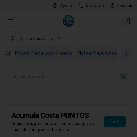
Ayuda
Contacto
Locales
Abrir menu de navegación
Login
¿Dónde quieres pedir?
Platos Preparados Frescos
Platos Preparados Congela
PROMO AGOSTO
40% OFF en Ostras
Todo el mes de agosto
Acumula
Costa PUNTOS
Pedir ahora
Únete
Regístrate, gana puntos con tus compras y
canjealos por productos y más