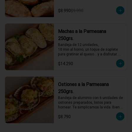
$8.990
$9.990
Machas a la Parmesana
250grs.
Bandeja de 12 unidades,

10 min al horno, un toque de soplete 
para gratinar el queso… y a disfrutar. 
Así de fácil
$14.290
Ostiones a la Parmesana
250grs.
Bandeja de aluminio con 6 unidades de 
ostiones preparados, listos para 
hornear. Te simplicamos la vida. Bien 
descongelados, horno al máximo, 4 
$8.790
minutos y servir.