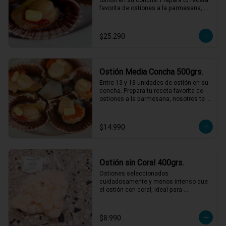
favorita de ostiones a la parmesana, 
nosotros te entregamos el mejor ostión 
del norte de Chile.
$25.290
Ostión Media Concha 500grs.
Entre 13 y 18 unidades de ostión en su 
concha. Prepara tu receta favorita de 
ostiones a la parmesana, nosotros te 
entregamos el mejor ostión del norte 
de Chile.
$14.990
Ostión sin Coral 400grs.
Ostiones seleccionados 
cuidadosamente y menos intenso que 
el ostión con coral, ideal para 
preparaciones como ceviches, pastas, 
al pil pil o a la parmesana.
$8.990