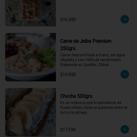
$16.390
Carne de Jaiba Premium
250grs.
Carne desconchada a mano, sin agua 
añadida y con 100% de rendimiento.

Elaborada en Quellón, Chiloé.

Ideal para preparaciones frías como 
$10.890
palta rellena o canapés.
Chocha 500grs.
Es un molusco que lo extraemos de 
Puerto Aldeo, tiene un parecido entre el 
loco y la almeja. 

Un producto muy de moda y codiciado 
en el mundo gastronómico. Para 
comerlo crudo en ceviches, tiraditos o 
$17.590
simplemente  aliñado con limón, aceite 
de oliva y sal/pimienta.