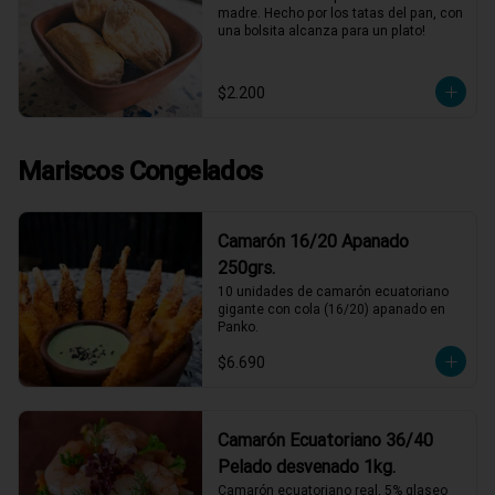
madre. Hecho por los tatas del pan, con 
una bolsita alcanza para un plato!
$2.200
Mariscos Congelados
Camarón 16/20 Apanado
250grs.
10 unidades de camarón ecuatoriano 
gigante con cola (16/20) apanado en 
Panko.
$6.690
Camarón Ecuatoriano 36/40
Pelado desvenado 1kg.
Camarón ecuatoriano real, 5% glaseo 