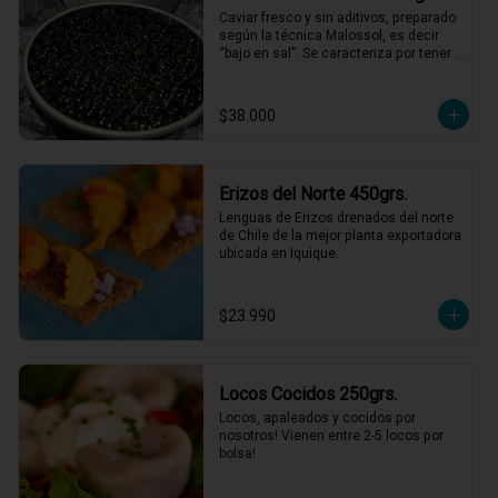
Caviar fresco y sin aditivos, preparado 
según la técnica Malossol, es decir 
“bajo en sal”. Se caracteriza por tener 
una variedad de sabores que combinan 
frutos secos, mantequilla y sabores 
marinos, con matices únicos para cada 
$38.000
cosecha. De calibre entre 2,7 y 3,1 mm, 
colores que varían entre el gris oscuro 
y el verde oliva.
Erizos del Norte 450grs.
Lenguas de Erizos drenados del norte 
de Chile de la mejor planta exportadora 
ubicada en Iquique.
$23.990
Locos Cocidos 250grs.
Locos, apaleados y cocidos por 
nosotros! Vienen entre 2-5 locos por 
bolsa!