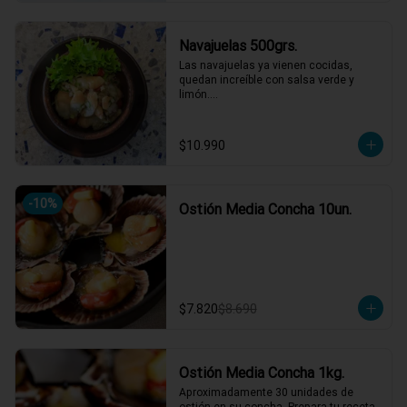
Navajuelas 500grs.
Las navajuelas ya vienen cocidas,  
quedan increíble con salsa verde y 
limón.

Muy carnosas y de buen sabor.
$10.990
-
10
%
Ostión Media Concha 10un.
$7.820
$8.690
Ostión Media Concha 1kg.
Aproximadamente 30 unidades de 
ostión en su concha. Prepara tu receta 