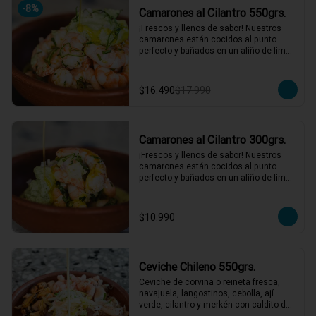
-
8
%
Camarones al Cilantro 550grs.
*El peso neto corresponde al producto 
en su presentación completa, salsas o 
¡Frescos y llenos de sabor! Nuestros 
acompañamientos incluidos.
camarones están cocidos al punto 
perfecto y bañados en un aliño de limón 
de pica, cilantro fresco, y cebollín. 
Acompañados de una salsa de cilantro 
que le da ese toque final irresistible. 
$16.490
$17.990
¡Perfectos para una comida rápida y 
deliciosa! 🌿🍤

2 a 3 personas comen de este plato y 
hasta 4 picotean!

Camarones al Cilantro 300grs.
*El peso neto corresponde al producto 
¡Frescos y llenos de sabor! Nuestros 
en su presentación completa, salsas o 
camarones están cocidos al punto 
acompañamientos incluidos.
perfecto y bañados en un aliño de limón 
de pica, cilantro fresco, y cebollín. 
Acompañados de una salsa de cilantro 
que le da ese toque final irresistible. 
$10.990
¡Perfectos para una comida rápida y 
deliciosa! 🌿🍤

1 a 2 personas comen de este plato!

Ceviche Chileno 550grs.
*El peso neto corresponde al producto 
en su presentación completa, salsas o 
Ceviche de corvina o reineta fresca, 
acompañamientos incluidos.
navajuela, langostinos, cebolla, ají 
verde, cilantro y merkén con caldito de 
locos. Un ceviche con ese gustito a 