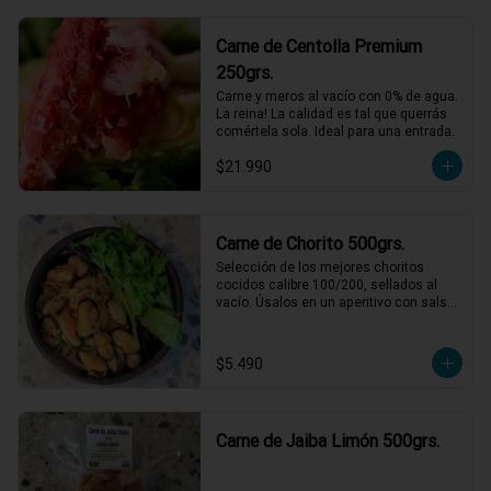
Al pil-pil no fallan!
Carne de Centolla Premium
250grs.
Carne y meros al vacío con 0% de agua. 
La reina! La calidad es tal que querrás 
comértela sola. Ideal para una entrada.
$21.990
Carne de Chorito 500grs.
Selección de los mejores choritos 
cocidos calibre 100/200, sellados al 
vacío. Úsalos en un aperitivo con salsa 
verde o para acompañar unas pastas 
con una rica salsa de tomate.
$5.490
Carne de Jaiba Limón 500grs.