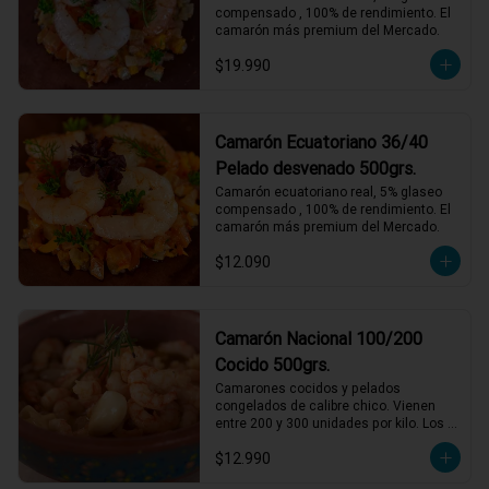
compensado , 100% de rendimiento. El 
camarón más premium del Mercado.
$19.990
Camarón Ecuatoriano 36/40
Pelado desvenado 500grs.
Camarón ecuatoriano real, 5% glaseo 
compensado , 100% de rendimiento. El 
camarón más premium del Mercado.
$12.090
Camarón Nacional 100/200
Cocido 500grs.
Camarones cocidos y pelados 
congelados de calibre chico. Vienen 
entre 200 y 300 unidades por kilo. Los 
entendidos sabemos que son de un 
$12.990
sabor incomparable. Perfectos para 
acompañamientos, salsas y rellenos. 