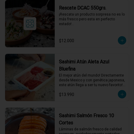
acompañamientos incluidos.
Rescate DCAC 550grs.
¡Rescata un producto sorpresa no es lo 
más fresco pero esta en perfecto 
estado!

Producto sorpresa para compartir. con 
salsa incluida, puede tener su fecha de 
caducidad el mismo día o al día 
$12.000
siguiente.

*El peso neto corresponde al producto 
en su presentación completa, salsas o 
acompañamientos incluidos.
Sashimi Atún Aleta Azul
Bluefina
El mejor atún del mundo! Directamente 
desde Mexico y con genética japonesa, 
este atún llega a ser tu nuevo favorito! 
120 grs de Sashimi, Mix de cortes 
$13.990
seleccionados.
Sashimi Salmón Fresco 10
Cortes
Láminas de salmón fresco de calidad 
premium, cuidadosamente cortadas 