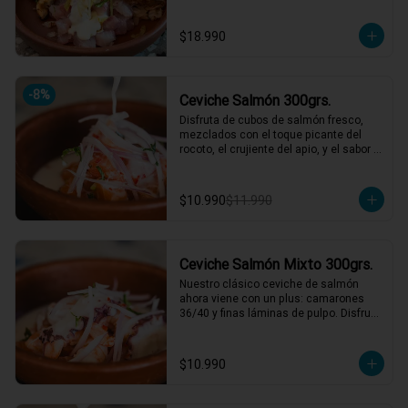
nuestro mar, y obvio si es chileno es 
weno!!
$18.990
-
8
%
Ceviche Salmón 300grs.
Disfruta de cubos de salmón fresco, 
mezclados con el toque picante del 
rocoto, el crujiente del apio, y el sabor 
único de la cebolla y cilantro finamente 
picados. Todo esto, acompañado de 
nuestra leche de tigre, que le da ese 
$10.990
$11.990
punch perfecto. ¡Ideal para esos 
momentos en que necesitas un plato 
refrescante y lleno de vida! 🍋🐟

1 a 2 personas comen de este plato!

Ceviche Salmón Mixto 300grs.
*El peso neto corresponde al producto 
Nuestro clásico ceviche de salmón 
en su presentación completa, salsas o 
ahora viene con un plus: camarones 
acompañamientos incluidos.
36/40 y finas láminas de pulpo. Disfruta 
de la combinación perfecta de sabores 
frescos y marinos, todo bañado en una 
leche de tigre que hará bailar tu paladar 
$10.990
🐟🦐🦑

1 a 2 personas comen de este plato!
