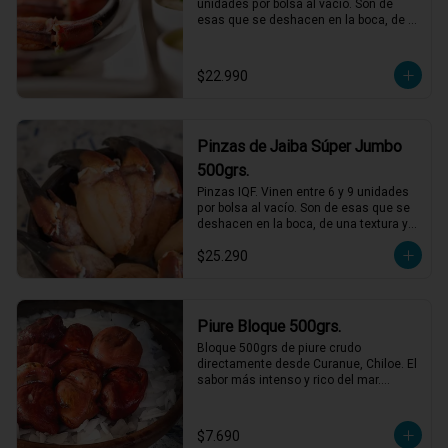
unidades por bolsa al vacío. Son de 
esas que se deshacen en la boca, de 
una textura y sabor incomparables, solo 
debes descongelar y acompañar con 
mayonesas de varios sabores.
$22.990
Pinzas de Jaiba Súper Jumbo
500grs.
Pinzas IQF. Vinen entre 6 y 9 unidades 
por bolsa al vacío. Son de esas que se 
deshacen en la boca, de una textura y 
sabor incomparables, solo descongelar 
$25.290
bien y acompañar con mayonesas de 
varios sabores.
Piure Bloque 500grs.
Bloque 500grs de piure crudo 
directamente desde Curanue, Chiloe. El 
sabor más intenso y rico del mar.

Perfecto con salsa verde y limon, pero 
también puedes agregarlo a mariscales 
o caldos.
$7.690