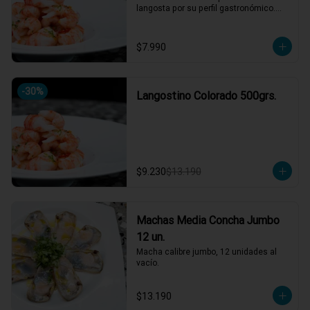
langosta por su perfil gastronómico.

Versátil en cocina: apto para ceviches, 
parrillas, sopas, arroces y pastas.
$7.990
-
30
%
Langostino Colorado 500grs.
$9.230
$13.190
Machas Media Concha Jumbo
12 un.
Macha calibre jumbo, 12 unidades al 
vacío.
$13.190