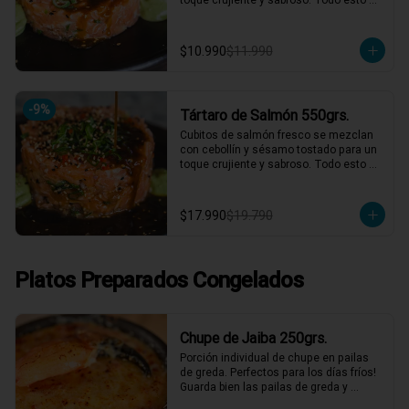
acompañado de nuestra salsa 
agridulce casera y la clásica salsa de 
cilantro. ¡Un tártaro que combina 
$10.990
$11.990
frescura y sabor en cada bocado! 🍣✨

1 a 2 personas comen de este plato!

*El peso neto corresponde al producto 
-
9
%
Tártaro de Salmón 550grs.
en su presentación completa, salsas o 
acompañamientos incluidos.
Cubitos de salmón fresco se mezclan 
con cebollín y sésamo tostado para un 
toque crujiente y sabroso. Todo esto 
acompañado de nuestra salsa 
agridulce casera y la clásica salsa de 
cilantro. ¡Un tártaro que combina 
$17.990
$19.790
frescura y sabor en cada bocado! 🍣✨

2 a 3 personas comen de este plato y 
hasta 4 picotean!

Platos Preparados Congelados
*El peso neto corresponde al producto 
en su presentación completa, salsas o 
acompañamientos incluidos.
Chupe de Jaiba 250grs.
Porción individual de chupe en pailas 
de greda. Perfectos para los días fríos! 
Guarda bien las pailas de greda y 
úsalas cuando quieras!