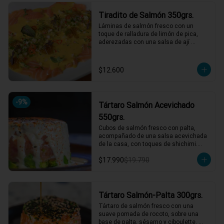
*El peso neto corresponde al producto 
Tiradito de Salmón 350grs.
en su presentación completa, salsas o 
acompañamientos incluidos.
Láminas de salmón fresco con un 
toque de ralladura de limón de pica, 
aderezadas con una salsa de ají 
amarillo que resalta su frescura. 
Completa el plato un pebre seco de 
rabanito y menta, junto a mostaza 
$12.600
encurtida agridulce para un contraste 
perfecto de sabores. ¡Una explosión de 
frescura y picardía en cada bocado! 🌶️
🍋

-
9
%
Tártaro Salmón Acevichado
1 a 2 personas comen de este plato!

550grs.
*El peso neto corresponde al producto 
Cubos de salmón fresco con palta, 
en su presentación completa, salsas o 
acompañado de una salsa acevichada 
acompañamientos incluidos.
de la casa, con toques de shichimi.

$17.990
$19.790
*El peso neto corresponde al producto 
en su presentación completa, salsas o 
acompañamientos incluidos.
Tártaro Salmón-Palta 300grs.
Tártaro de salmón fresco con una 
suave pomada de rocoto, sobre una 
base de palta, sésamo y ciboulette. 