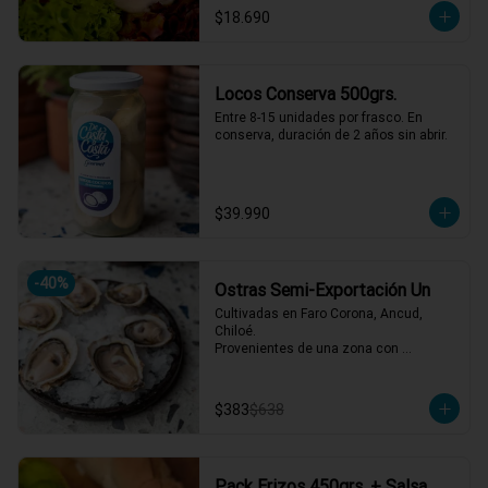
$18.690
Locos Conserva 500grs.
Entre 8-15 unidades por frasco. En 
conserva, duración de 2 años sin abrir.
$39.990
-
40
%
Ostras Semi-Exportación Un
Cultivadas en Faro Corona, Ancud, 
Chiloé.

Provenientes de una zona con 
afluencia de aguas dulces, lo que 
aporta un sabor equilibrado y distintivo. 
Se reciben vivas semanalmente y se 
$383
$638
abren al momento del servicio.
Pack Erizos 450grs. + Salsa