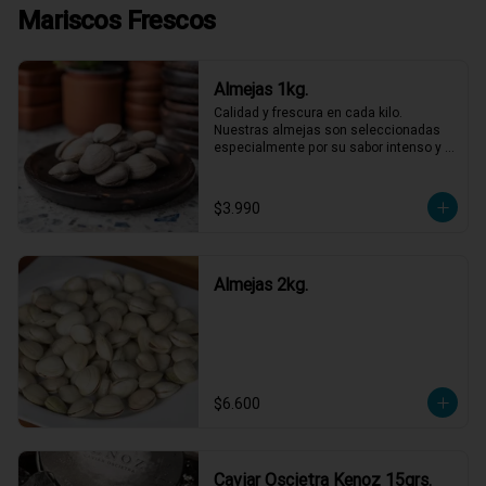
Mariscos Frescos
Almejas 1kg.
Calidad y frescura en cada kilo. 
Nuestras almejas son seleccionadas 
especialmente por su sabor intenso y 
textura perfecta, listas para ser las 
protagonistas de tus platos favoritos. 
No necesitas más para disfrutar de un 
$3.990
sabor marino auténtico y refrescante. 
¡Lleva las tuyas y dale ese gusto 
especial a tu semana!
Almejas 2kg.
$6.600
Caviar Oscietra Kenoz 15grs.