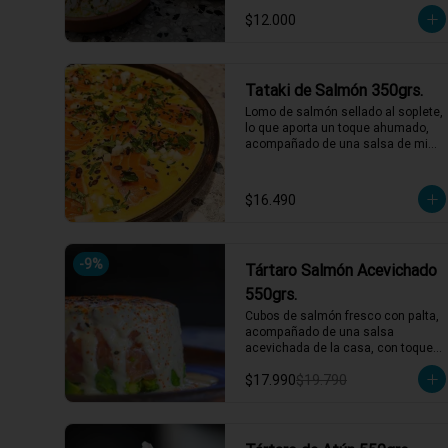
fecha de caducidad el mismo día o 
producto en su presentación 
$12.000
al día siguiente.

completa, salsas o 
*El peso neto corresponde al 
acompañamientos incluidos.
producto en su presentación 
completa, salsas o 
Tataki de Salmón 350grs.
acompañamientos incluidos.
Lomo de salmón sellado al soplete, 
lo que aporta un toque ahumado, 
acompañado de una salsa de miel 
de maracuyá y leche de tigre. 
Servido con nabo, cilantro, ají limo y 
semillas de maracuyá y sesamo 
$16.490
tostadas.

*El peso neto corresponde al 
producto en su presentación 
-
9
%
Tártaro Salmón Acevichado
completa, salsas o 
acompañamientos incluidos.
550grs.
Cubos de salmón fresco con palta, 
acompañado de una salsa 
acevichada de la casa, con toques 
de shichimi.

$17.990
$19.790
*El peso neto corresponde al 
producto en su presentación 
completa, salsas o 
acompañamientos incluidos.