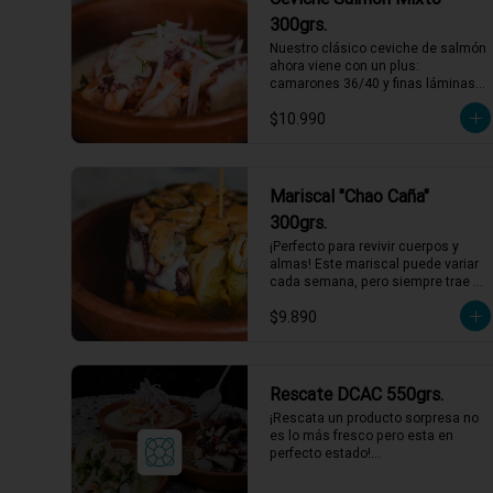
1 a 2 personas comen de este 
300grs.
plato!

Nuestro clásico ceviche de salmón 
*El peso neto corresponde al 
ahora viene con un plus: 
producto en su presentación 
camarones 36/40 y finas láminas 
completa, salsas o 
de pulpo. Disfruta de la 
acompañamientos incluidos.
$10.990
combinación perfecta de sabores 
frescos y marinos, todo bañado en 
una leche de tigre que hará bailar 
tu paladar 🐟🦐🦑

1 a 2 personas comen de este 
Mariscal "Chao Caña"
plato!

300grs.
*El peso neto corresponde al 
¡Perfecto para revivir cuerpos y 
producto en su presentación 
almas! Este mariscal puede variar 
completa, salsas o 
cada semana, pero siempre trae 
acompañamientos incluidos.
una explosión de sabores marinos. 
$9.890
Los más comunes: choritos, 
camarones nacionales, chochas, 
pulpo, erizos, y ulte. Todo esto, 
bañado en un gazpacho de piure 
que equilibra a la perfección. ¡Ideal 
Rescate DCAC 550grs.
para dejar atrás cualquier resaca! 
¡Rescata un producto sorpresa no 
🌊🌶️

es lo más fresco pero esta en 
1 a 2 personas comen de este 
perfecto estado!

plato!

Producto sorpresa para compartir. 
con salsa incluida, puede tener su 
*El peso neto corresponde al 