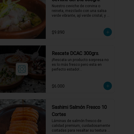
1 a 2 personas comen de este 
Nuestro ceviche de corvina o 
plato!

reineta, mezclado con una salsa 
verde vibrante, ají verde cristal, y un 
*El peso neto corresponde al 
toque de merkén ahumado. 
producto en su presentación 
Acompañado por un exquisito 
completa, salsas o 
caldo de locos con limón, 
$9.890
acompañamientos incluidos.
reducción de chardonnay y un 
toque de aceite de oliva. ¡Una 
explosión de sabores que te llevará 
directo al mar! 🌊🍋

Rescate DCAC 300grs.
1 a 2 personas comen de este 
plato!

¡Rescata un producto sorpresa no 
es lo más fresco pero esta en 
*El peso neto corresponde al 
perfecto estado!

producto en su presentación 
Producto sorpresa de 300 grs. con 
completa, salsas o 
salsa incluida, puede tener su 
acompañamientos incluidos.
fecha de caducidad el mismo día o 
$6.000
al día siguiente.

*El peso neto corresponde al 
producto en su presentación 
completa, salsas o 
Sashimi Salmón Fresco 10
acompañamientos incluidos.
Cortes
Láminas de salmón fresco de 
calidad premium, cuidadosamente 
cortadas para resaltar su textura 