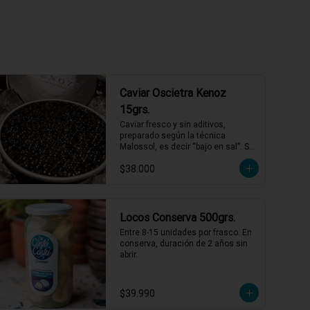
Caviar Oscietra Kenoz
15grs.
Caviar fresco y sin aditivos, 
preparado según la técnica 
Malossol, es decir “bajo en sal”. Se 
caracteriza por tener una variedad 
$38.000
de sabores que combinan frutos 
secos, mantequilla y sabores 
marinos, con matices únicos para 
cada cosecha. De calibre entre 2,7 
y 3,1 mm, colores que varían entre 
Locos Conserva 500grs.
el gris oscuro y el verde oliva.
Entre 8-15 unidades por frasco. En 
conserva, duración de 2 años sin 
abrir.
$39.990