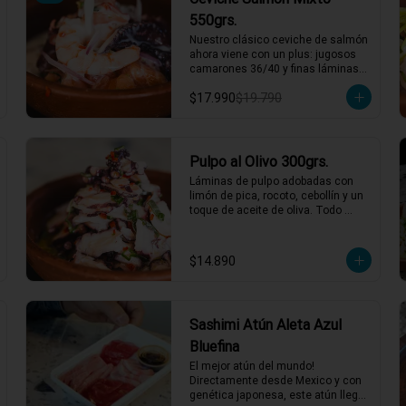
550grs.
Nuestro clásico ceviche de salmón 
ahora viene con un plus: jugosos 
camarones 36/40 y finas láminas 
de pulpo. Disfruta de la 
$17.990
$19.790
combinación perfecta de sabores 
frescos y marinos, todo bañado en 
una leche de tigre que hará bailar 
tu paladar 🐟🦐🦑

2 a 3 personas comen de este 
Pulpo al Olivo 300grs.
plato y hasta 4 picotean!

Láminas de pulpo adobadas con 
limón de pica, rocoto, cebollín y un 
*El peso neto corresponde al 
toque de aceite de oliva. Todo 
producto en su presentación 
acompañado de una suave salsa 
completa, salsas o 
al olivo que eleva el sabor a otro 
acompañamientos incluidos.
nivel. ¡Perfecto para quienes 
$14.890
buscan algo especial y lleno de 
sabor! 🐙🍋

1 a 2 personas comen de este 
plato!

Sashimi Atún Aleta Azul
*El peso neto corresponde al 
Bluefina
producto en su presentación 
El mejor atún del mundo! 
completa, salsas o 
Directamente desde Mexico y con 
acompañamientos incluidos.
genética japonesa, este atún llega 