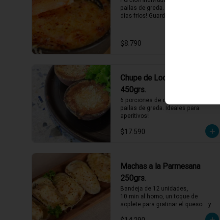
pailas de greda. Perfectos para los 
días fríos! Guarda bien las pailas de 
greda y úsalas cuando quieras!
$8.790
Chupe de Loco Cóctel
450grs.
6 porciones de chupe de locos en 
pailas de greda. Ideales para 
aperitivos!
$17.590
Machas a la Parmesana
250grs.
Bandeja de 12 unidades,

10 min al horno, un toque de 
soplete para gratinar el queso… y a 
disfrutar. Así de fácil