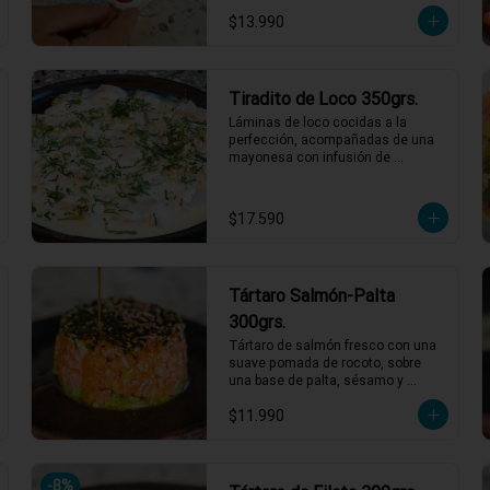
a ser tu nuevo favorito! 120 grs de 
$13.990
Sashimi, Mix de cortes 
seleccionados.
Tiradito de Loco 350grs.
Láminas de loco cocidas a la 
perfección, acompañadas de una 
mayonesa con infusión de 
estragón que realza cada bocado. 
Todo esto con un toque de pebre 
de mote para un final lleno de sabor 
$17.590
y tradición. ¡Un platillo que no te 
querrás perder! 🍽️🌿

1 a 2 personas comen de este 
plato!

Tártaro Salmón-Palta
*El peso neto corresponde al 
300grs.
producto en su presentación 
Tártaro de salmón fresco con una 
completa, salsas o 
suave pomada de rocoto, sobre 
acompañamientos incluidos.
una base de palta, sésamo y 
ciboulette. Todo esto, bañado en 
$11.990
una salsa ponzu que realza los 
sabores con un toque cítrico y 
umami. ¡Perfecto para una 
experiencia de sabor única y 
-
8
%
deliciosa! 🥑🍣✨
