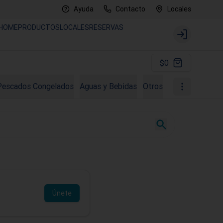
Ayuda
Contacto
Locales
HOME
PRODUCTOS
LOCALES
RESERVAS
Login
$0
Pescados Congelados
Aguas y Bebidas
Otros
Comisiones
Únete