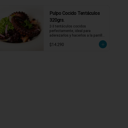
Pulpo Cocido Tentáculos
320grs.
2-3 tentáculos cocidos 
perfectamente, ideal para 
aderezarlos y hacerlos a la parrilla 
o sartén con un previo adobado, 
$14.290
también puedes comerlos así con 
alguna salsa mayonesa