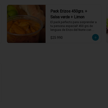
Pack Erizos 450grs. +
Salsa verde + Limon
El pack perfecto para sorprender a 
tu persona especial! 450 grs de 
lenguas de Erizo del Norte con 
salsa verde y limón de pica, listos 
$25.990
para servir!