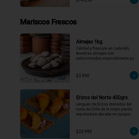
$14.290
Mariscos Frescos
Almejas 1kg.
Calidad y frescura en cada kilo. 
Nuestras almejas son 
seleccionadas especialmente por 
su sabor intenso y textura perfecta, 
listas para ser las protagonistas de 
tus platos favoritos. No necesitas 
$3.990
más para disfrutar de un sabor 
marino auténtico y refrescante. 
¡Lleva las tuyas y dale ese gusto 
especial a tu semana!
Erizos del Norte 450grs.
Lenguas de Erizos drenados del 
norte de Chile de la mejor planta 
exportadora ubicada en Iquique.
$23.990