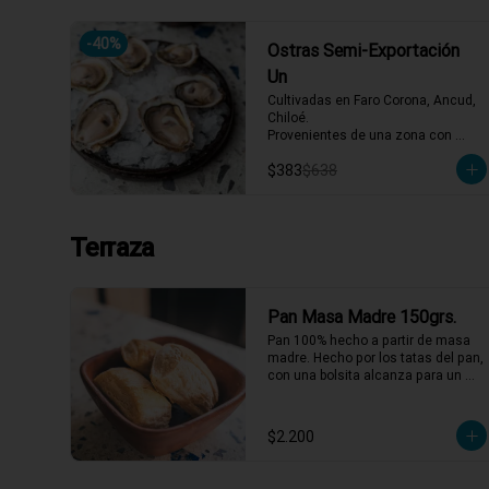
-
40
%
Ostras Semi-Exportación
Un
Cultivadas en Faro Corona, Ancud, 
Chiloé.

Provenientes de una zona con 
afluencia de aguas dulces, lo que 
$383
$638
aporta un sabor equilibrado y 
distintivo. Se reciben vivas 
semanalmente y se abren al 
momento del servicio.
Terraza
Pan Masa Madre 150grs.
Pan 100% hecho a partir de masa 
madre. Hecho por los tatas del pan, 
con una bolsita alcanza para un 
plato!
$2.200