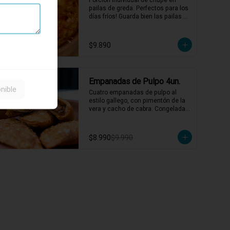
pailas de greda. Perfectos para los 
días fríos! Guarda bien las pailas de 
greda y úsalas cuando quieras!
$9.890
-
10
%
Empanadas de Pulpo 4un.
nible
Cuatro empanadas de pulpo al 
estilo gallego, con pimentón de la 
vera y cacho de cabra. Congeladas 
listas para freir!
$8.990
$9.990