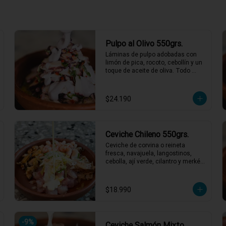
ras
Pulpo al Olivo 550grs.
Láminas de pulpo adobadas con 
limón de pica, rocoto, cebollín y un 
 agosto
toque de aceite de oliva. Todo 
acompañado de una suave salsa 
al olivo que eleva el sabor a otro 
nivel. ¡Perfecto para quienes 
$24.190
buscan algo especial y lleno de 
sabor! 🐙🍋

2 a 3 personas comen de este 
plato y hasta 4 picotean!

Ceviche Chileno 550grs.
*El peso neto corresponde al 
Ceviche de corvina o reineta 
producto en su presentación 
fresca, navajuela, langostinos, 
completa, salsas o 
cebolla, ají verde, cilantro y merkén 
acompañamientos incluidos.
con caldito de locos. Un ceviche 
con ese gustito a nuestro mar, y 
obvio si es chileno es weno!!
$18.990
-
9
%
Ceviche Salmón Mixto