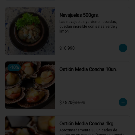
Navajuelas 500grs.
Las navajuelas ya vienen cocidas,  
quedan increíble con salsa verde y 
limón.

Muy carnosas y de buen sabor.
$10.990
-
10
%
Ostión Media Concha 10un.
$7.820
$8.690
Ostión Media Concha 1kg.
Aproximadamente 30 unidades de 
ostión en su concha. Prepara tu receta 