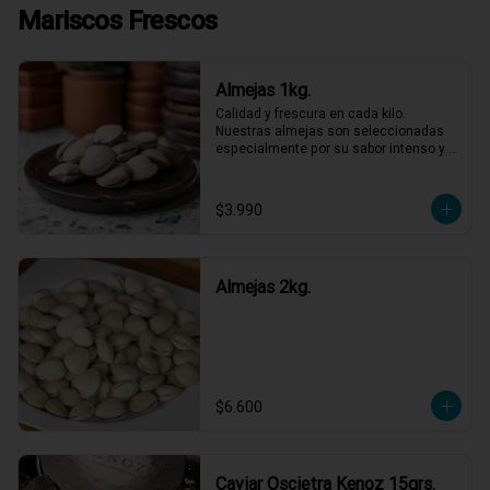
Mariscos Frescos
Almejas 1kg.
Calidad y frescura en cada kilo. 
Nuestras almejas son seleccionadas 
especialmente por su sabor intenso y 
textura perfecta, listas para ser las 
protagonistas de tus platos favoritos. 
No necesitas más para disfrutar de un 
$3.990
sabor marino auténtico y refrescante. 
¡Lleva las tuyas y dale ese gusto 
especial a tu semana!
Almejas 2kg.
$6.600
Caviar Oscietra Kenoz 15grs.