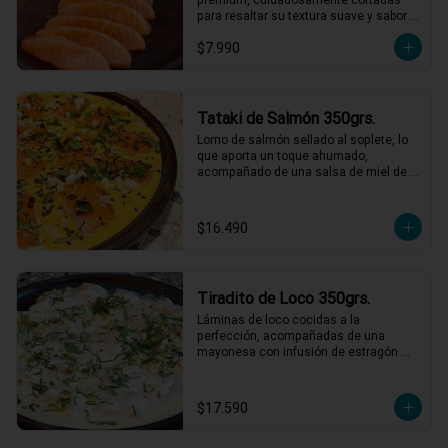
para resaltar su textura suave y sabor 
natural. Perfecto para disfrutar solo o 
$7.990
acompañado de salsa de soya.
Tataki de Salmón 350grs.
Lomo de salmón sellado al soplete, lo 
que aporta un toque ahumado, 
acompañado de una salsa de miel de 
maracuyá y leche de tigre. Servido con 
nabo, cilantro, ají limo y semillas de 
maracuyá y sesamo tostadas.

$16.490
*El peso neto corresponde al producto 
en su presentación completa, salsas o 
acompañamientos incluidos.
Tiradito de Loco 350grs.
Láminas de loco cocidas a la 
perfección, acompañadas de una 
mayonesa con infusión de estragón 
que realza cada bocado. Todo esto con 
un toque de pebre de mote para un final 
lleno de sabor y tradición. ¡Un platillo 
$17.590
que no te querrás perder! 🍽️🌿

1 a 2 personas comen de este plato!
