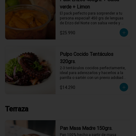
verde + Limon
El pack perfecto para sorprender a tu 
persona especial! 450 grs de lenguas 
de Erizo del Norte con salsa verde y 
limón de pica, listos para servir!
$25.990
Pulpo Cocido Tentáculos
320grs.
2-3 tentáculos cocidos perfectamente, 
ideal para aderezarlos y hacerlos a la 
parrilla o sartén con un previo adobado, 
también puedes comerlos así con 
$14.290
alguna salsa mayonesa
Terraza
Pan Masa Madre 150grs.
Pan 100% hecho a partir de masa 