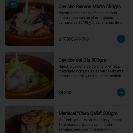
*El peso neto corresponde al producto 
-
9
%
Ceviche Salmón Mixto 550grs.
en su presentación completa, salsas o 
acompañamientos incluidos.
Nuestro clásico ceviche de salmón 
ahora viene con un plus: jugosos 
camarones 36/40 y finas láminas de 
pulpo. Disfruta de la combinación 
perfecta de sabores frescos y marinos, 
todo bañado en una leche de tigre que 
$17.990
$19.790
hará bailar tu paladar 🐟🦐🦑

2 a 3 personas comen de este plato y 
hasta 4 picotean!

Ceviche del Día 300grs.
*El peso neto corresponde al producto 
en su presentación completa, salsas o 
Nuestro ceviche de corvina o reineta, 
acompañamientos incluidos.
mezclado con una salsa verde vibrante, 
ají verde cristal, y un toque de merkén 
ahumado. Acompañado por un 
exquisito caldo de locos con limón, 
reducción de chardonnay y un toque de 
$9.890
aceite de oliva. ¡Una explosión de 
sabores que te llevará directo al mar! 🌊
🍋

1 a 2 personas comen de este plato!

Mariscal "Chao Caña" 300grs.
*El peso neto corresponde al producto 
¡Perfecto para revivir cuerpos y almas! 
en su presentación completa, salsas o 
Este mariscal puede variar cada 
acompañamientos incluidos.
semana, pero siempre trae una 