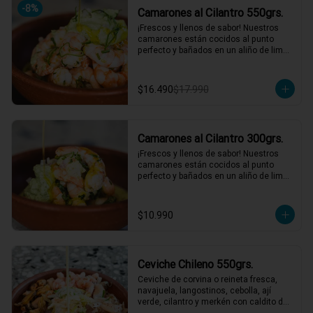
-
8
%
Camarones al Cilantro 550grs.
*El peso neto corresponde al producto 
en su presentación completa, salsas o 
¡Frescos y llenos de sabor! Nuestros 
acompañamientos incluidos.
camarones están cocidos al punto 
perfecto y bañados en un aliño de limón 
de pica, cilantro fresco, y cebollín. 
Acompañados de una salsa de cilantro 
que le da ese toque final irresistible. 
$16.490
$17.990
¡Perfectos para una comida rápida y 
deliciosa! 🌿🍤

2 a 3 personas comen de este plato y 
hasta 4 picotean!

Camarones al Cilantro 300grs.
*El peso neto corresponde al producto 
¡Frescos y llenos de sabor! Nuestros 
en su presentación completa, salsas o 
camarones están cocidos al punto 
acompañamientos incluidos.
perfecto y bañados en un aliño de limón 
de pica, cilantro fresco, y cebollín. 
Acompañados de una salsa de cilantro 
que le da ese toque final irresistible. 
$10.990
¡Perfectos para una comida rápida y 
deliciosa! 🌿🍤

1 a 2 personas comen de este plato!

Ceviche Chileno 550grs.
*El peso neto corresponde al producto 
en su presentación completa, salsas o 
Ceviche de corvina o reineta fresca, 
acompañamientos incluidos.
navajuela, langostinos, cebolla, ají 
verde, cilantro y merkén con caldito de 
locos. Un ceviche con ese gustito a 