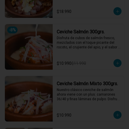
nuestro mar, y obvio si es chileno es 
weno!!
$18.990
-
8
%
Ceviche Salmón 300grs.
Disfruta de cubos de salmón fresco, 
mezclados con el toque picante del 
rocoto, el crujiente del apio, y el sabor 
único de la cebolla y cilantro finamente 
picados. Todo esto, acompañado de 
nuestra leche de tigre, que le da ese 
$10.990
$11.990
punch perfecto. ¡Ideal para esos 
momentos en que necesitas un plato 
refrescante y lleno de vida! 🍋🐟

1 a 2 personas comen de este plato!

Ceviche Salmón Mixto 300grs.
*El peso neto corresponde al producto 
Nuestro clásico ceviche de salmón 
en su presentación completa, salsas o 
ahora viene con un plus: camarones 
acompañamientos incluidos.
36/40 y finas láminas de pulpo. Disfruta 
de la combinación perfecta de sabores 
frescos y marinos, todo bañado en una 
leche de tigre que hará bailar tu paladar 
$10.990
🐟🦐🦑

1 a 2 personas comen de este plato!
