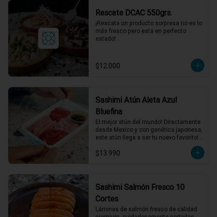
acompañamientos incluidos.
Rescate DCAC 550grs.
¡Rescata un producto sorpresa no es lo 
más fresco pero esta en perfecto 
estado!

Producto sorpresa para compartir. con 
salsa incluida, puede tener su fecha de 
caducidad el mismo día o al día 
$12.000
siguiente.

*El peso neto corresponde al producto 
en su presentación completa, salsas o 
acompañamientos incluidos.
Sashimi Atún Aleta Azul
Bluefina
El mejor atún del mundo! Directamente 
desde Mexico y con genética japonesa, 
este atún llega a ser tu nuevo favorito! 
120 grs de Sashimi, Mix de cortes 
$13.990
seleccionados.
Sashimi Salmón Fresco 10
Cortes
Láminas de salmón fresco de calidad 
premium, cuidadosamente cortadas 