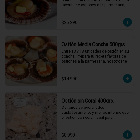
favorita de ostiones a la parmesana, 
nosotros te entregamos el mejor ostión 
del norte de Chile.
$25.290
Ostión Media Concha 500grs.
Entre 13 y 18 unidades de ostión en su 
concha. Prepara tu receta favorita de 
ostiones a la parmesana, nosotros te 
entregamos el mejor ostión del norte 
de Chile.
$14.990
Ostión sin Coral 400grs.
Ostiones seleccionados 
cuidadosamente y menos intenso que 
el ostión con coral, ideal para 
preparaciones como ceviches, pastas, 
al pil pil o a la parmesana.
$8.990