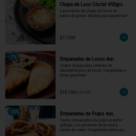
Chupe de Loco Cóctel 450grs.
6 porciones de chupe de locos en 
pailas de greda. Ideales para aperitivos!
$17.590
-
7
%
Empanadas de Locos 4un.
Cuatro empanadas rellenas de 
abundante pino de locos. Congeladas y 
listas para freir!
$10.190
$10.990
-
10
%
Empanadas de Pulpo 4un.
Cuatro empanadas de pulpo al estilo 
gallego, con pimentón de la vera y 
cacho de cabra. Congeladas listas para 
freir!