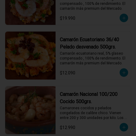
compensado , 100% de rendimiento. El 
camarón más premium del Mercado.
$19.990
Camarón Ecuatoriano 36/40
Pelado desvenado 500grs.
Camarón ecuatoriano real, 5% glaseo 
compensado , 100% de rendimiento. El 
camarón más premium del Mercado.
$12.090
Camarón Nacional 100/200
Cocido 500grs.
Camarones cocidos y pelados 
congelados de calibre chico. Vienen 
entre 200 y 300 unidades por kilo. Los 
entendidos sabemos que son de un 
$12.990
sabor incomparable. Perfectos para 
acompañamientos, salsas y rellenos. 