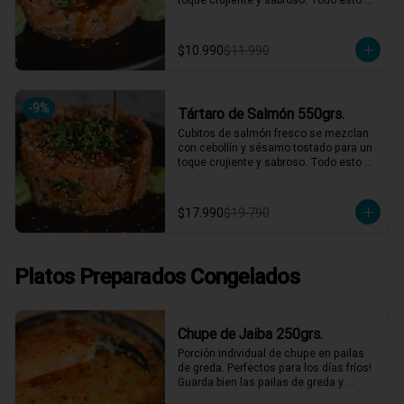
acompañado de nuestra salsa 
agridulce casera y la clásica salsa de 
cilantro. ¡Un tártaro que combina 
$10.990
$11.990
frescura y sabor en cada bocado! 🍣✨

1 a 2 personas comen de este plato!

*El peso neto corresponde al producto 
-
9
%
Tártaro de Salmón 550grs.
en su presentación completa, salsas o 
acompañamientos incluidos.
Cubitos de salmón fresco se mezclan 
con cebollín y sésamo tostado para un 
toque crujiente y sabroso. Todo esto 
acompañado de nuestra salsa 
agridulce casera y la clásica salsa de 
cilantro. ¡Un tártaro que combina 
$17.990
$19.790
frescura y sabor en cada bocado! 🍣✨

2 a 3 personas comen de este plato y 
hasta 4 picotean!

Platos Preparados Congelados
*El peso neto corresponde al producto 
en su presentación completa, salsas o 
acompañamientos incluidos.
Chupe de Jaiba 250grs.
Porción individual de chupe en pailas 
de greda. Perfectos para los días fríos! 
Guarda bien las pailas de greda y 
úsalas cuando quieras!