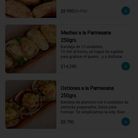
$8.990
$9.990
Machas a la Parmesana
250grs.
Bandeja de 12 unidades,

10 min al horno, un toque de soplete 
para gratinar el queso… y a disfrutar. 
Así de fácil
$14.290
Ostiones a la Parmesana
250grs.
Bandeja de aluminio con 6 unidades de 
ostiones preparados, listos para 
hornear. Te simplicamos la vida. Bien 
descongelados, horno al máximo, 4 
$8.790
minutos y servir.