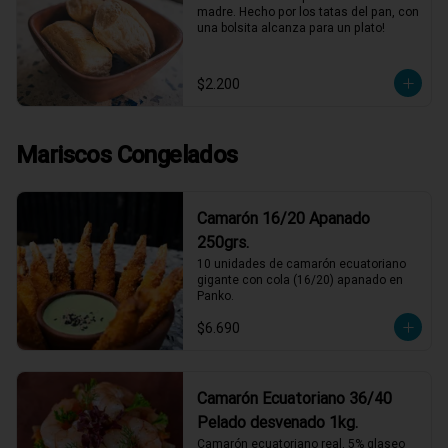
madre. Hecho por los tatas del pan, con 
una bolsita alcanza para un plato!
$2.200
Mariscos Congelados
Camarón 16/20 Apanado
250grs.
10 unidades de camarón ecuatoriano 
gigante con cola (16/20) apanado en 
Panko.
$6.690
Camarón Ecuatoriano 36/40
Pelado desvenado 1kg.
Camarón ecuatoriano real, 5% glaseo 