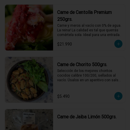
Al pil-pil no fallan!
Carne de Centolla Premium
250grs.
Carne y meros al vacío con 0% de agua. 
La reina! La calidad es tal que querrás 
comértela sola. Ideal para una entrada.
$21.990
Carne de Chorito 500grs.
Selección de los mejores choritos 
cocidos calibre 100/200, sellados al 
vacío. Úsalos en un aperitivo con salsa 
verde o para acompañar unas pastas 
con una rica salsa de tomate.
$5.490
Carne de Jaiba Limón 500grs.