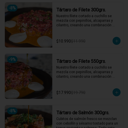
hasta 4 picotean!

-
8
%
Tártaro de Filete 300grs.
*El peso neto corresponde al producto 
en su presentación completa, salsas o 
Nuestro filete cortado a cuchillo se 
acompañamientos incluidos.
mezcla con pepinillos, alcaparras y 
cilantro, creando una combinación 
irresistible. Acompañado de un aderezo 
de mostaza y una mayonesa casera 
que eleva cada bocado. ¡Un clásico 
$10.990
$11.990
reinventado que te hará volver por más! 
🍴🥩

1 a 2 personas comen de este plato!

-
9
%
Tártaro de Filete 550grs.
*El peso neto corresponde al producto 
en su presentación completa, salsas o 
Nuestro filete cortado a cuchillo se 
acompañamientos incluidos.
mezcla con pepinillos, alcaparras y 
cilantro, creando una combinación 
irresistible. Acompañado de un aderezo 
de mostaza y una mayonesa casera 
que eleva cada bocado. ¡Un clásico 
$17.990
$19.790
reinventado que te hará volver por más! 
🍴🥩

3 a 4 personas comen de este plato y 
hasta 5 picotean!

-
8
%
Tártaro de Salmón 300grs.
*El peso neto corresponde al producto 
Cubitos de salmón fresco se mezclan 
en su presentación completa, salsas o 
con cebollín y sésamo tostado para un 
acompañamientos incluidos.
toque crujiente y sabroso. Todo esto 