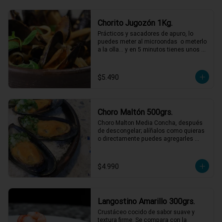
Chorito Jugozón 1Kg.
Prácticos y sacadores de apuro, lo 
puedes meter al microondas  o meterlo 
a la olla… y en 5 minutos tienes unos 
choritos espectaculares!
$5.490
Choro Maltón 500grs.
Choro Malton Media Concha, después 
de descongelar; alíñalos como quieras 
o directamente puedes agregarles 
queso y gratinarlos.
$4.990
Langostino Amarillo 300grs.
Crustáceo cocido de sabor suave y 
textura firme. Se compara con la 