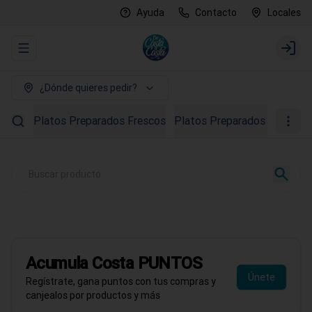
Ayuda
Contacto
Locales
Abrir menu de navegación
Login
¿Dónde quieres pedir?
Platos Preparados Frescos
Platos Preparados Congela
PROMO AGOSTO
40% OFF en Ostras
Todo el mes de agosto
Acumula
Costa PUNTOS
Pedir ahora
Únete
Regístrate, gana puntos con tus compras y
canjealos por productos y más