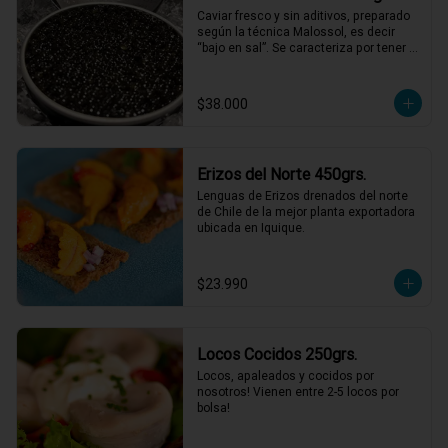
Caviar fresco y sin aditivos, preparado 
según la técnica Malossol, es decir 
“bajo en sal”. Se caracteriza por tener 
una variedad de sabores que combinan 
frutos secos, mantequilla y sabores 
marinos, con matices únicos para cada 
$38.000
cosecha. De calibre entre 2,7 y 3,1 mm, 
colores que varían entre el gris oscuro 
y el verde oliva.
Erizos del Norte 450grs.
Lenguas de Erizos drenados del norte 
de Chile de la mejor planta exportadora 
ubicada en Iquique.
$23.990
Locos Cocidos 250grs.
Locos, apaleados y cocidos por 
nosotros! Vienen entre 2-5 locos por 
bolsa!