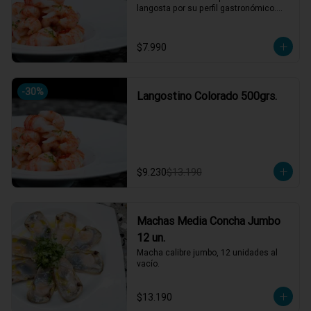
langosta por su perfil gastronómico.

Versátil en cocina: apto para ceviches, 
parrillas, sopas, arroces y pastas.
$7.990
-
30
%
Langostino Colorado 500grs.
$9.230
$13.190
Machas Media Concha Jumbo
12 un.
Macha calibre jumbo, 12 unidades al 
vacío.
$13.190