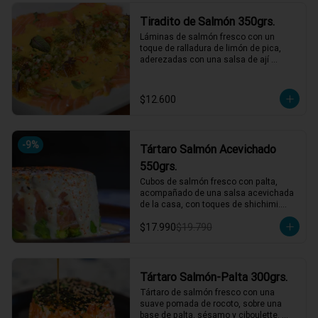
*El peso neto corresponde al producto 
Tiradito de Salmón 350grs.
en su presentación completa, salsas o 
acompañamientos incluidos.
Láminas de salmón fresco con un 
toque de ralladura de limón de pica, 
aderezadas con una salsa de ají 
amarillo que resalta su frescura. 
Completa el plato un pebre seco de 
rabanito y menta, junto a mostaza 
$12.600
encurtida agridulce para un contraste 
perfecto de sabores. ¡Una explosión de 
frescura y picardía en cada bocado! 🌶️
🍋

-
9
%
Tártaro Salmón Acevichado
1 a 2 personas comen de este plato!

550grs.
*El peso neto corresponde al producto 
Cubos de salmón fresco con palta, 
en su presentación completa, salsas o 
acompañado de una salsa acevichada 
acompañamientos incluidos.
de la casa, con toques de shichimi.

$17.990
$19.790
*El peso neto corresponde al producto 
en su presentación completa, salsas o 
acompañamientos incluidos.
Tártaro Salmón-Palta 300grs.
Tártaro de salmón fresco con una 
suave pomada de rocoto, sobre una 
base de palta, sésamo y ciboulette. 