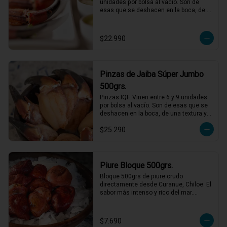
unidades por bolsa al vacío. Son de 
esas que se deshacen en la boca, de 
una textura y sabor incomparables, solo 
debes descongelar y acompañar con 
mayonesas de varios sabores.
$22.990
Pinzas de Jaiba Súper Jumbo
500grs.
Pinzas IQF. Vinen entre 6 y 9 unidades 
por bolsa al vacío. Son de esas que se 
deshacen en la boca, de una textura y 
sabor incomparables, solo descongelar 
$25.290
bien y acompañar con mayonesas de 
varios sabores.
Piure Bloque 500grs.
Bloque 500grs de piure crudo 
directamente desde Curanue, Chiloe. El 
sabor más intenso y rico del mar.

Perfecto con salsa verde y limon, pero 
también puedes agregarlo a mariscales 
o caldos.
$7.690