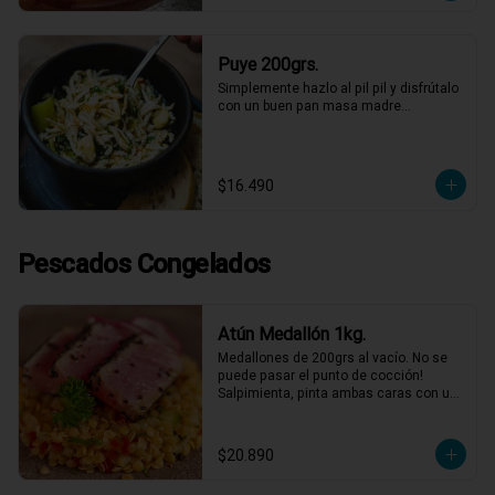
Puye 200grs.
Simplemente hazlo al pil pil y disfrútalo 
con un buen pan masa madre…
$16.490
Pescados Congelados
Atún Medallón 1kg.
Medallones de 200grs al vacío. No se 
puede pasar el punto de cocción! 
Salpimienta, pinta ambas caras con un 
toque de mostaza dijón, luego cubre 
éstas con semillas de sésamo y dora 
con un poco de aceite de oliva por 20-
$20.890
30 segundos a fuego fuerte por cada 
cara.