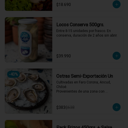
$18.690
Locos Conserva 500grs.
Entre 8-15 unidades por frasco. En 
conserva, duración de 2 años sin abrir.
$39.990
-
40
%
Ostras Semi-Exportación Un
Cultivadas en Faro Corona, Ancud, 
Chiloé.

Provenientes de una zona con 
afluencia de aguas dulces, lo que 
aporta un sabor equilibrado y distintivo. 
Se reciben vivas semanalmente y se 
$383
$638
abren al momento del servicio.
Pack Erizos 450grs. + Salsa