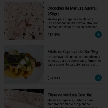
Cocochas de Merluza Austral
250grs.
Ideales para preparar a la plancha.

Las cocochas de merluza austral son 
un manjar delicado, rico en proteínas, 
ácidos grasos omega-3 y vitaminas del 
$15.490
grupo B.
Filete de Cojinova del Sur 1Kg.
La Cojinova del Sur es un pescado muy 
valorado por su carne blanca, firme y de 
sabor suave. Se caracteriza por ser 
jugosa, con bajo contenido graso y 
pocas espinas. Funciona muy bien a la 
plancha, a la parrilla o al horno. Vienen 
$24.990
en filetes de entre 300 grs y 500 grs.
Filete de Merluza Cola 1kg.
Merluza congelada, perfecta para 
preparar al horno o a la plancha

Un pescado de carne blanca y suave, 