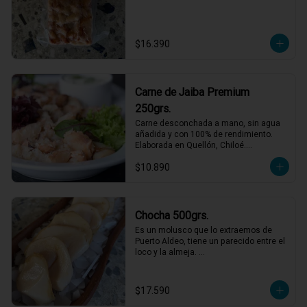
$16.390
Carne de Jaiba Premium
250grs.
Carne desconchada a mano, sin agua 
añadida y con 100% de rendimiento.

Elaborada en Quellón, Chiloé.

Ideal para preparaciones frías como 
$10.890
palta rellena o canapés.
Chocha 500grs.
Es un molusco que lo extraemos de 
Puerto Aldeo, tiene un parecido entre el 
loco y la almeja. 

Un producto muy de moda y codiciado 
en el mundo gastronómico. Para 
comerlo crudo en ceviches, tiraditos o 
$17.590
simplemente  aliñado con limón, aceite 
de oliva y sal/pimienta.