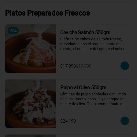
Platos Preparados Frescos
-
9
%
Ceviche Salmón 550grs.
Disfruta de cubos de salmón fresco, 
mezclados con el toque picante del 
rocoto, el crujiente del apio, y el sabor 
único de la cebolla y cilantro finamente 
picados. Todo esto, acompañado de 
nuestra leche de tigre, que le da ese 
$17.990
$19.790
punch perfecto. ¡Ideal para esos 
momentos en que necesitas un plato 
refrescante y lleno de vida! 🍋🐟

2 a 3 personas comen de este plato y 
Pulpo al Olivo 550grs.
hasta 4 picotean!

Láminas de pulpo adobadas con limón 
*El peso neto corresponde al producto 
de pica, rocoto, cebollín y un toque de 
en su presentación completa, salsas o 
aceite de oliva. Todo acompañado de 
acompañamientos incluidos.
una suave salsa al olivo que eleva el 
sabor a otro nivel. ¡Perfecto para 
quienes buscan algo especial y lleno 
$24.190
de sabor! 🐙🍋

2 a 3 personas comen de este plato y 
hasta 4 picotean!
